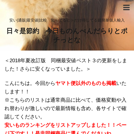
安い|通販|最安値|比較 知ってるヒトだけ得してる超簡単個人輸入
日々是節約 今日ものんべんだらりとポ
チっとな
＜2018年夏改訂版 同梱最安値ベスト３の更新をしま
した！さらに安くなっていました。＞
こんにちは。今回から
ヤマト便以外のものも掲載
いた
します！！
※こちらのリストは通常商品に比べて、価格変動や入
れ替わりが激しいので最新情報も含め、各サイトで確
認してください。
安いものランキングをリストアップしました！！ペー
ジ下です！！是非同梱商品に選んでくださいね。