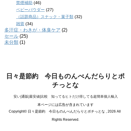
禁煙補助
(46)
ベビーパウダー
(27)
（話題商品）スナック・菓子類
(32)
雑貨
(34)
多汗症・わきが・体臭ケア
(2)
セール
(25)
未分類
(1)
日々是節約 今日ものんべんだらりとポ
チっとな
安い|通販|最安値|比較 知ってるヒトだけ得してる超簡単個人輸入
本ページには広告が含まれています
Copyright© 日々是節約 今日ものんべんだらりとポチっとな , 2026 All
Rights Reserved.