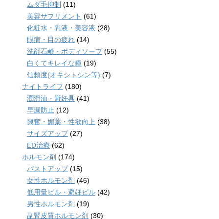
ムダ毛抑制
(11)
美容サプリメント
(61)
化粧水・乳液・美容液
(28)
眼病・目の疲れ
(14)
洗顔石鹸・ボディソープ
(55)
白くてキレイな瞳
(19)
信頼度(オキシトシン等)
(7)
ナイトライフ
(180)
潤滑油・避妊具
(41)
早漏防止
(12)
興奮・媚薬・性欲向上
(38)
サイズアップ
(27)
ED治療
(62)
ホルモン剤
(174)
バストアップ
(15)
女性ホルモン剤
(46)
低用量ピル・避妊ピル
(42)
男性ホルモン剤
(19)
副腎皮質ホルモン剤
(30)