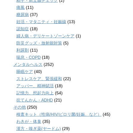
精子・前立腺チェック
(2)
痛風
(11)
糖尿病
(37)
妊活・マタニティ・妊娠線
(13)
認知症
(18)
婦人病・デリケートゾーンケア
(1)
防災グッズ・放射能対策
(5)
利尿剤
(11)
喘息・COPD
(18)
メンタルヘルス
(252)
睡眠ケア
(40)
ストレスケア、緊張緩和
(22)
アッパー、精神賦活
(18)
記憶力、想起力向上
(54)
抗てんかん・ADHD
(21)
その他
(250)
検査キット（性病/HIV/ピロリ菌/妊娠、など）
(45)
わきが・体臭
(35)
漢方・嗅ぎ薬(ヤードム)
(29)