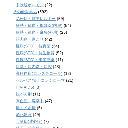
甲状腺ホルモン
(22)
その他医薬品
(592)
花粉症・抗アレルギー
(59)
解熱・鎮痛・風邪薬(内服)
(54)
解熱・鎮痛・麻酔(外用)
(25)
筋肉痛・肩こり
(42)
性病(STD)・抗真菌
(34)
性病(STD)・抗生物質
(52)
性病(STD)・細菌感染
(11)
口臭・口内炎・口腔
(43)
高脂血症(コレステロール)
(13)
ヘルペス/尖圭コンジローマ
(21)
HIV(AIDS)
(3)
抗がん剤
(11)
高血圧、脳卒中
(47)
痔・イボ痔
(5)
消化器官
(49)
心臓病(狭心症)
(7)