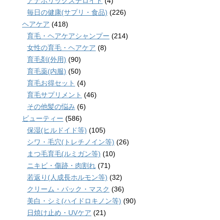
アナボリックステロイド
(4)
毎日の健康(サプリ・食品)
(226)
ヘアケア
(418)
育毛・ヘアケアシャンプー
(214)
女性の育毛・ヘアケア
(8)
育毛剤(外用)
(90)
育毛薬(内服)
(50)
育毛お得セット
(4)
育毛サプリメント
(46)
その他髪の悩み
(6)
ビューティー
(586)
保湿(ヒルドイド等)
(105)
シワ・毛穴(トレチノイン等)
(26)
まつ毛育毛(ルミガン等)
(10)
ニキビ・傷跡・肉割れ
(71)
若返り(人成長ホルモン等)
(32)
クリーム・パック・マスク
(36)
美白・シミ(ハイドロキノン等)
(90)
日焼け止め・UVケア
(21)