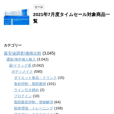
セール
2021年7月度タイムセール対象商品一
覧
カテゴリー
最安値調査|価格比較
(3,045)
通販|海外個人輸入
(3,042)
薬|ドラッグ系
(3,042)
ボディメイク
(590)
ダイエット食品・ドリンク
(15)
食欲抑制・脂肪燃焼
(101)
ライン引き締め
(2)
プロテイン
(10)
脂肪吸収抑制・便秘解消
(64)
筋肉増強・トレーニング
(168)