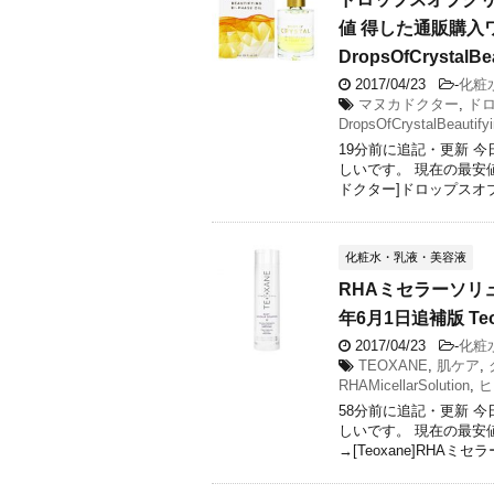
値 得した通販購入ワ
DropsOfCrystalBe
2017/04/23
-
化粧
マヌカドクター
,
ド
DropsOfCrystalBeautify
19分前に追記・更新 
しいです。 現在の最安
ドクター]ドロップスオブク
化粧水・乳液・美容液
RHAミセラーソリ
年6月1日追補版 Teoxa
2017/04/23
-
化粧
TEOXANE
,
肌ケア
,
RHAMicellarSolution
,
ヒ
58分前に追記・更新 
しいです。 現在の最安
→[Teoxane]RHAミセラ