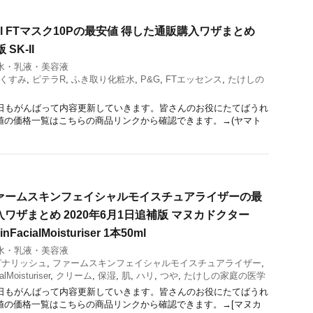
ml FTマスク10Pの最安値 得した通販購入ワザまとめ
SK-II
水・乳液・美容液
くすみ
,
ピテラR
,
ふき取り化粧水
,
P&G
,
FTエッセンス
,
たけしの
今日もがんばって内容更新していきます。皆さんのお役にたてばうれ
値の価格一覧はこちらの商品リンクから確認できます。→(ヤマト
ァームスキンフェイシャルモイスチュアライザーの最
ワザまとめ 2020年6月1日追補版 マヌカドクター
inFacialMoisturiser 1本50ml
水・乳液・美容液
ピナリッシュ
,
ファームスキンフェイシャルモイスチュアライザー
,
lMoisturiser
,
クリーム
,
保湿
,
肌
,
ハリ
,
つや
,
たけしの家庭の医学
今日もがんばって内容更新していきます。皆さんのお役にたてばうれ
値の価格一覧はこちらの商品リンクから確認できます。→[マヌカ