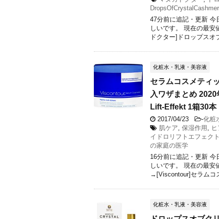
DropsOfCrystalCashme
47分前に追記・更新 
しいです。 現在の最安
ドクター]ドロップスオブク
化粧水・乳液・美容液
セラムコスメティッ
入ワザまとめ 2020年6
Lift-Effekt 1箱30本
2017/04/23
-
化粧
肌ケア
,
保湿作用
,
ヒ
イドロリフトエフェク
の家庭の医学
16分前に追記・更新 
しいです。 現在の最安
→[Viscontour]セラムコ
化粧水・乳液・美容液
ドロップスオブクリ