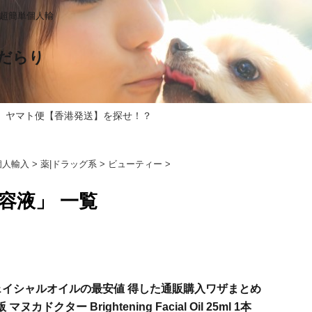
る超簡単個人輸
だらり
 ヤマト便【香港発送】を探せ！？
個人輸入
>
薬|ドラッグ系
>
ビューティー
>
容液」 一覧
イシャルオイルの最安値 得した通販購入ワザまとめ
ヌカドクター Brightening Facial Oil 25ml 1本