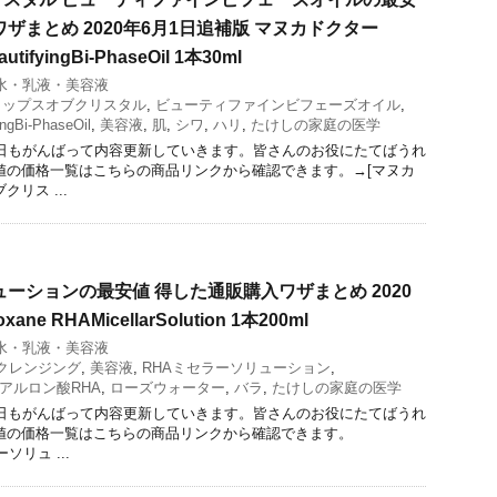
ザまとめ 2020年6月1日追補版 マヌカドクター
autifyingBi-PhaseOil 1本30ml
水・乳液・美容液
ロップスオブクリスタル
,
ビューティファインビフェーズオイル
,
ingBi-PhaseOil
,
美容液
,
肌
,
シワ
,
ハリ
,
たけしの家庭の医学
今日もがんばって内容更新していきます。皆さんのお役にたてばうれ
値の価格一覧はこちらの商品リンクから確認できます。→[マヌカ
リス ...
ューションの最安値 得した通販購入ワザまとめ 2020
ne RHAMicellarSolution 1本200ml
水・乳液・美容液
クレンジング
,
美容液
,
RHAミセラーソリューション
,
アルロン酸RHA
,
ローズウォーター
,
バラ
,
たけしの家庭の医学
今日もがんばって内容更新していきます。皆さんのお役にたてばうれ
値の価格一覧はこちらの商品リンクから確認できます。
ーソリュ ...