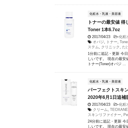
化粧水・乳液・美容液
トナーの最安値 得し
Toner 1本6.7oz
2017/04/23
-
化粧
オバジ
,
トナー
,
Tone
ステム
,
クリニック
,
た
1分前に追記・更新 今
しいです。 現在の最安
トナー(Toner) オバジ ...
化粧水・乳液・美容液
パーフェクトスキン
2020年6月1日追補版 Te
2017/04/23
-
化粧
クリーム
,
TEOXANE
スキンリファイナー
,
Pe
24分前に追記・更新 
しいです。 現在の最安