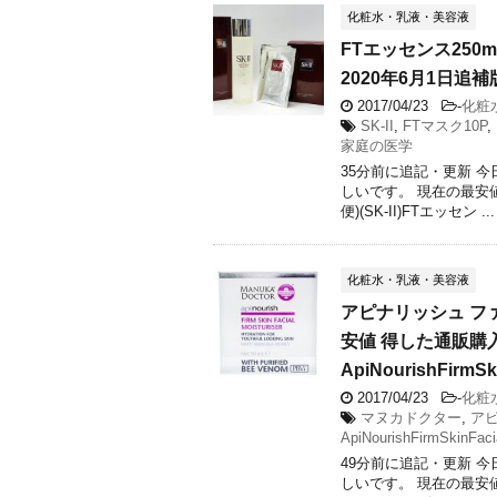
化粧水・乳液・美容液
FTエッセンス250
2020年6月1日追補版 
2017/04/23
-
化粧
SK-II
,
FTマスク10P
,
家庭の医学
35分前に追記・更新 
しいです。 現在の最安
便)(SK-II)FTエッセン ...
化粧水・乳液・美容液
アピナリッシュ フ
安値 得した通販購入
ApiNourishFirmSk
2017/04/23
-
化粧
マヌカドクター
,
ア
ApiNourishFirmSkinFacia
49分前に追記・更新 
しいです。 現在の最安