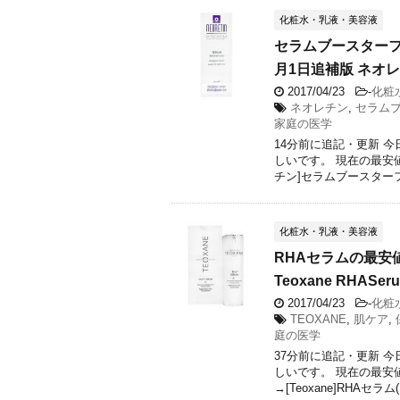
化粧水・乳液・美容液
セラムブースターフ
月1日追補版 ネオレチン 
2017/04/23
-
化粧
ネオレチン
,
セラム
家庭の医学
14分前に追記・更新 
しいです。 現在の最安
チン]セラムブースターフル
化粧水・乳液・美容液
RHAセラムの最安値
Teoxane RHASer
2017/04/23
-
化粧
TEOXANE
,
肌ケア
,
庭の医学
37分前に追記・更新 
しいです。 現在の最安
→[Teoxane]RHAセラム(R