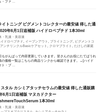
ファ ...
ライトニング ピグメントコレクターの最安値 得した通
020年6月1日追補版 ハイドロペプチド 1本30ml
水・乳液・美容液
ハイドロペプチド
,
イーブンアウト
,
ブライトニング
,
ピグメントコ
アンチリンクルBasicケアセット
,
クロマブライト
,
たけしの家庭
今日もがんばって内容更新していきます。皆さんのお役にたてばうれ
値の価格一覧はこちらの商品リンクから確認できます。→[ハイド
・ブ ...
スタル カシミアタッチセラムの最安値 得した通販購
0年6月1日追補版 マヌカドクター
ashmereTouchSerum 1本30ml
水・乳液・美容液
ロップスオブクリスタル
,
カシミアタッチセラム
,