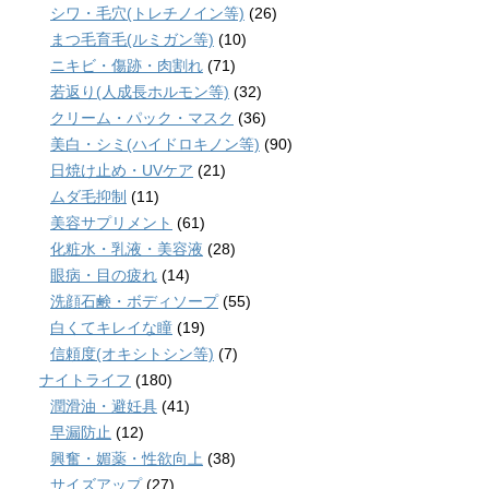
シワ・毛穴(トレチノイン等)
(26)
まつ毛育毛(ルミガン等)
(10)
ニキビ・傷跡・肉割れ
(71)
若返り(人成長ホルモン等)
(32)
クリーム・パック・マスク
(36)
美白・シミ(ハイドロキノン等)
(90)
日焼け止め・UVケア
(21)
ムダ毛抑制
(11)
美容サプリメント
(61)
化粧水・乳液・美容液
(28)
眼病・目の疲れ
(14)
洗顔石鹸・ボディソープ
(55)
白くてキレイな瞳
(19)
信頼度(オキシトシン等)
(7)
ナイトライフ
(180)
潤滑油・避妊具
(41)
早漏防止
(12)
興奮・媚薬・性欲向上
(38)
サイズアップ
(27)