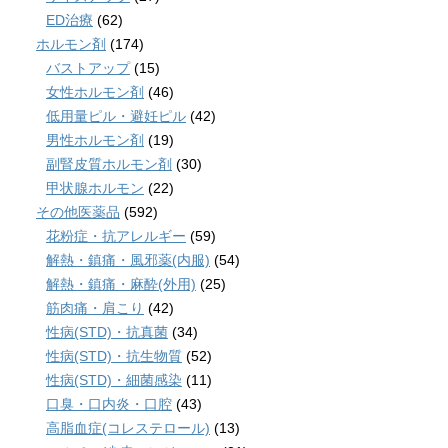
ED治療
(62)
ホルモン剤
(174)
バストアップ
(15)
女性ホルモン剤
(46)
低用量ピル・避妊ピル
(42)
男性ホルモン剤
(19)
副腎皮質ホルモン剤
(30)
甲状腺ホルモン
(22)
その他医薬品
(592)
花粉症・抗アレルギー
(59)
解熱・鎮痛・風邪薬(内服)
(54)
解熱・鎮痛・麻酔(外用)
(25)
筋肉痛・肩こり
(42)
性病(STD)・抗真菌
(34)
性病(STD)・抗生物質
(52)
性病(STD)・細菌感染
(11)
口臭・口内炎・口腔
(43)
高脂血症(コレステロール)
(13)