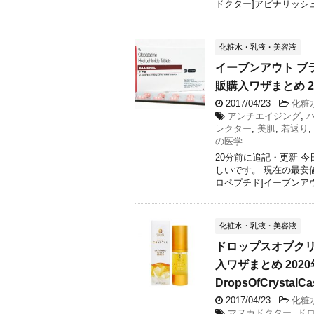
ドクター]アピナリッシュ・
化粧水・乳液・美容液
イーブンアウト ブ
販購入ワザまとめ 2
2017/04/23
-
化粧
アンチエイジング
,
レクター
,
美肌
,
若返り
,
の医学
20分前に追記・更新 
しいです。 現在の最安
ロペプチド]イーブンアウト
化粧水・乳液・美容液
ドロップスオブクリ
入ワザまとめ 202
DropsOfCrystalC
2017/04/23
-
化粧
マヌカドクター
,
ド