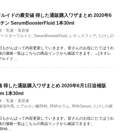
ルイドの最安値 得した通販購入ワザまとめ 2020年6
SerumBoosterFluid 1本30ml
水・乳液・美容液
ブースターフルイド
,
SerumBoosterFluid
,
レチンスフィア
,
たけしの
今日もがんばって内容更新していきます。皆さんのお役にたてばうれ
値の価格一覧はこちらの商品リンクから確認できます。→[ネオレ
イド ...
 得した通販購入ワザまとめ 2020年6月1日追補版
um 1本30ml
水・乳液・美容液
保湿作用
,
ヒアルロン酸RHA
,
RHAセラム
,
RHASerum
,
たけしの家
今日もがんばって内容更新していきます。皆さんのお役にたてばうれ
値の価格一覧はこちらの商品リンクから確認できます。
HA ...