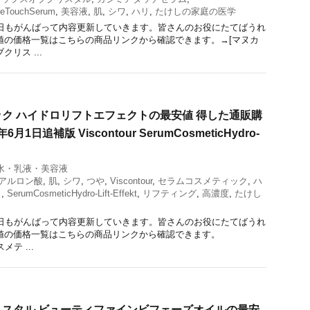
reTouchSerum
,
美容液
,
肌
,
シワ
,
ハリ
,
たけしの家庭の医学
今日もがんばって内容更新していきます。皆さんのお役にたてばうれ
値の価格一覧はこちらの商品リンクから確認できます。→[マヌカ
リス ...
ク ハイドロリフトエフェクトの最安値 得した通販購
月1日追補版 Viscontour SerumCosmeticHydro-
水・乳液・美容液
アルロン酸
,
肌
,
シワ
,
つや
,
Viscontour
,
セラムコスメティック
,
ハ
ト
,
SerumCosmeticHydro-Lift-Effekt
,
リフティング
,
高濃度
,
たけし
今日もがんばって内容更新していきます。皆さんのお役にたてばうれ
値の価格一覧はこちらの商品リンクから確認できます。
スメテ ...
スタル ビューティファインビフェーズオイルの最安