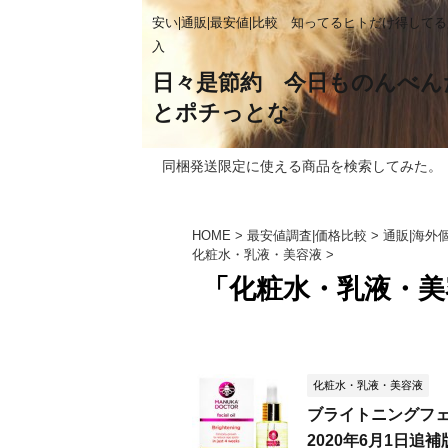
安い|通販|最安値|比較 知ってるヒトだけ得して
入
日々是節約 今日ものんべん
とポチっとな
同梱発送限定に使える商品を検索してみた。
HOME
>
最安値調査|価格比較
>
通販|海外
化粧水・乳液・美容液
>
「化粧水・乳液・美
化粧水・乳液・美容液
ブライトニングフェ
2020年6月1日追補版 マ