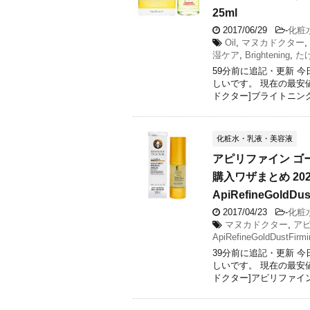
25ml
2017/06/29
-
化粧
Oil
,
マヌカドクター
,
湿ケア
,
Brightening
,
た
59分前に追記・更新 
しいです。 現在の最安
ドクター]ブライトニングフ
化粧水・乳液・美容液
アピリファイン ゴ
購入ワザまとめ 20
ApiRefineGoldDu
2017/04/23
-
化粧
マヌカドクター
,
ア
ApiRefineGoldDustFirm
39分前に追記・更新 
しいです。 現在の最安
ドクター]アピリファイン・