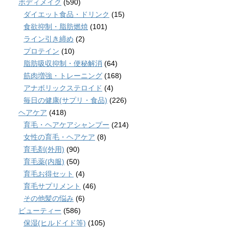
ボディメイク
(590)
ダイエット食品・ドリンク
(15)
食欲抑制・脂肪燃焼
(101)
ライン引き締め
(2)
プロテイン
(10)
脂肪吸収抑制・便秘解消
(64)
筋肉増強・トレーニング
(168)
アナボリックステロイド
(4)
毎日の健康(サプリ・食品)
(226)
ヘアケア
(418)
育毛・ヘアケアシャンプー
(214)
女性の育毛・ヘアケア
(8)
育毛剤(外用)
(90)
育毛薬(内服)
(50)
育毛お得セット
(4)
育毛サプリメント
(46)
その他髪の悩み
(6)
ビューティー
(586)
保湿(ヒルドイド等)
(105)