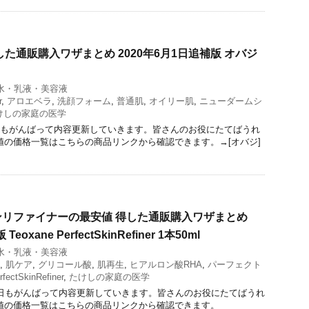
た通販購入ワザまとめ 2020年6月1日追補版 オバジ
水・乳液・美容液
r
,
アロエベラ
,
洗顔フォーム
,
普通肌
,
オイリー肌
,
ニューダームシ
けしの家庭の医学
日もがんばって内容更新していきます。皆さんのお役にたてばうれ
値の価格一覧はこちらの商品リンクから確認できます。→[オバジ]
リファイナーの最安値 得した通販購入ワザまとめ
oxane PerfectSkinRefiner 1本50ml
水・乳液・美容液
,
肌ケア
,
グリコール酸
,
肌再生
,
ヒアルロン酸RHA
,
パーフェクト
rfectSkinRefiner
,
たけしの家庭の医学
今日もがんばって内容更新していきます。皆さんのお役にたてばうれ
値の価格一覧はこちらの商品リンクから確認できます。