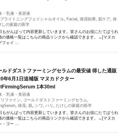
水・乳液・美容液
ブライトニングフェイシャルオイル
,
Facial
,
保湿効果
,
肌ケア
,
保
けしの家庭の医学
今日もがんばって内容更新していきます。皆さんのお役にたてばうれ
値の価格一覧はこちらの商品リンクから確認できます。→[マヌカ
ェイ ...
ールドダストファーミングセラムの最安値 得した通販
20年6月1日追補版 マヌカドクター
stFirmingSerum 1本30ml
水・乳液・美容液
ピリファイン
,
ゴールドダストファーミングセラム
,
ingSerum
,
保湿
,
肌
,
シワ
,
ハリ
,
たけしの家庭の医学
今日もがんばって内容更新していきます。皆さんのお役にたてばうれ
値の価格一覧はこちらの商品リンクから確認できます。→[マヌカ
ゴー ...