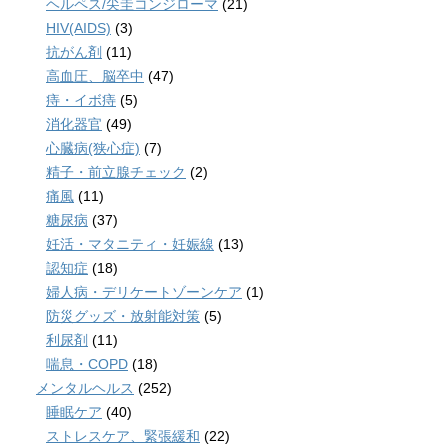
ヘルペス/尖圭コンジローマ
(21)
HIV(AIDS)
(3)
抗がん剤
(11)
高血圧、脳卒中
(47)
痔・イボ痔
(5)
消化器官
(49)
心臓病(狭心症)
(7)
精子・前立腺チェック
(2)
痛風
(11)
糖尿病
(37)
妊活・マタニティ・妊娠線
(13)
認知症
(18)
婦人病・デリケートゾーンケア
(1)
防災グッズ・放射能対策
(5)
利尿剤
(11)
喘息・COPD
(18)
メンタルヘルス
(252)
睡眠ケア
(40)
ストレスケア、緊張緩和
(22)