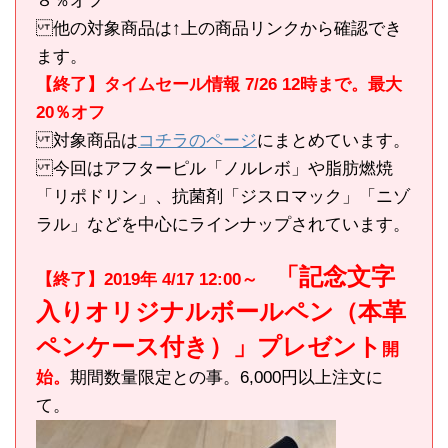
８％オフ
他の対象商品は↑上の商品リンクから確認でき
ます。
【終了】タイムセール情報 7/26 12時まで。最大
20％オフ
対象商品は
コチラのページ
にまとめています。
今回はアフターピル「ノルレボ」や脂肪燃焼
「リポドリン」、抗菌剤「ジスロマック」「ニゾ
ラル」などを中心にラインナップされています。
「記念文字
【終了】2019年 4/17 12:00～
入りオリジナルボールペン（本革
ペンケース付き）」プレゼント
開
始。
期間数量限定との事。6,000円以上注文に
て。