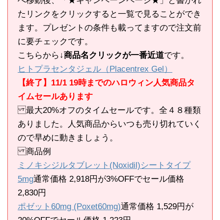
へ移動後、「★キャンペーンページ★」と書かれ
たリンクをクリックすると一覧で見ることができ
ます。プレゼントの条件も載ってますので注文前
に要チェックです。
こちらから
↓商品名クリックが一番近道
です。
ヒトプラセンタジェル（Placentrex Gel）
【終了】11/1 19時までのハロウィン人気商品タ
イムセールあります
最大20%オフのタイムセールです。全４８種類
ありました。人気商品からいつも売り切れていく
ので早めに動きましょう。
商品例
ミノキシジルタブレット(Noxidil)シートタイプ
5mg
通常価格 2,918円が3%OFFでセール価格
2,830円
ポゼット60mg (Poxet60mg)
通常価格 1,529円が