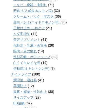
ニキビ・傷跡・肉割れ
(71)
若返り(人成長ホルモン等)
(32)
クリーム・パック・マスク
(36)
美白・シミ(ハイドロキノン等)
(90)
日焼け止め・UVケア
(21)
ムダ毛抑制
(11)
美容サプリメント
(61)
化粧水・乳液・美容液
(28)
眼病・目の疲れ
(14)
洗顔石鹸・ボディソープ
(55)
白くてキレイな瞳
(19)
信頼度(オキシトシン等)
(7)
ナイトライフ
(180)
潤滑油・避妊具
(41)
早漏防止
(12)
興奮・媚薬・性欲向上
(38)
サイズアップ
(27)
ED治療
(62)