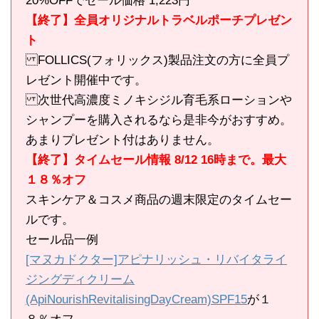
20%OFFでセール価格 1,223円
【終了】全員オリジナルトラベルポーチプレゼン
ト
FOLLICS(フォリックス)製品注文の方に全員プ
レゼント開催中です。
次世代高濃度ミノキシジル育毛系ローションや
シャンプーを購入されるなら是非今がおすすめ。
あまりプレゼント付はありません。
【終了】タイムセール情報 8/12 16時まで。最大
１８％オフ
スキンケア＆コスメ商品の週末限定のタイムセー
ルです。
セール品一例
[マヌカドクター]アピナリッシュ・リバイタライ
ジングディクリーム
(ApiNourishRevitalisingDayCream)SPF15
が１