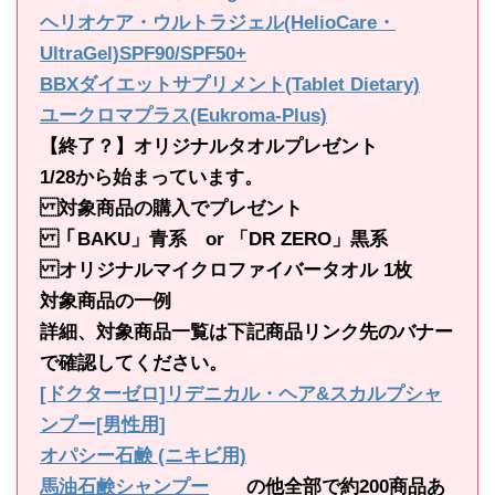
ヘリオケア・ウルトラジェル(HelioCare・
UltraGel)SPF90/SPF50+
BBXダイエットサプリメント(Tablet Dietary)
ユークロマプラス(Eukroma-Plus)
【終了？】オリジナルタオルプレゼント
1/28から始まっています。
対象商品の購入でプレゼント
「BAKU」青系 or 「DR ZERO」黒系
オリジナルマイクロファイバータオル 1枚
対象商品の一例
詳細、対象商品一覧は下記商品リンク先のバナー
で確認してください。
[ドクターゼロ]リデニカル・ヘア&スカルプシャ
ンプー[男性用]
オパシー石鹸 (ニキビ用)
馬油石鹸シャンプー
の他全部で約200商品あ