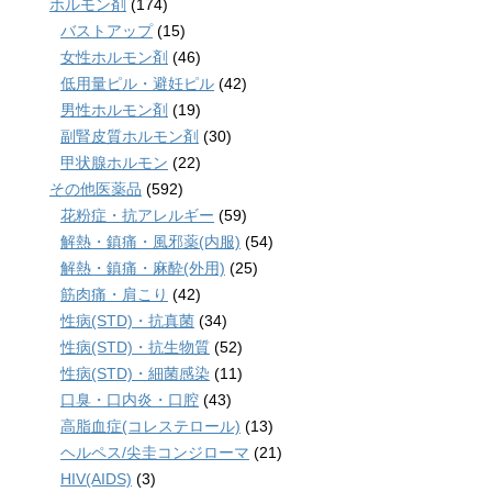
ホルモン剤
(174)
バストアップ
(15)
女性ホルモン剤
(46)
低用量ピル・避妊ピル
(42)
男性ホルモン剤
(19)
副腎皮質ホルモン剤
(30)
甲状腺ホルモン
(22)
その他医薬品
(592)
花粉症・抗アレルギー
(59)
解熱・鎮痛・風邪薬(内服)
(54)
解熱・鎮痛・麻酔(外用)
(25)
筋肉痛・肩こり
(42)
性病(STD)・抗真菌
(34)
性病(STD)・抗生物質
(52)
性病(STD)・細菌感染
(11)
口臭・口内炎・口腔
(43)
高脂血症(コレステロール)
(13)
ヘルペス/尖圭コンジローマ
(21)
HIV(AIDS)
(3)