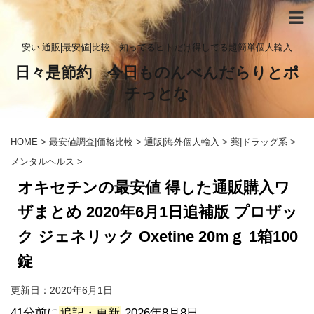
安い|通販|最安値|比較 知ってるヒトだけ得してる超簡単個人輸入
日々是節約 今日ものんべんだらりとポ
チっとな
HOME
>
最安値調査|価格比較
>
通販|海外個人輸入
>
薬|ドラッグ系
>
メンタルヘルス
>
オキセチンの最安値 得した通販購入ワ
ザまとめ 2020年6月1日追補版 プロザッ
ク ジェネリック Oxetine 20mｇ 1箱100
錠
更新日：
2020年6月1日
41分前に
追記・更新
2026年8月8日