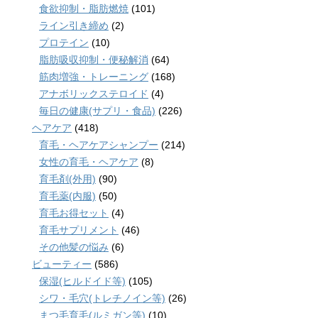
食欲抑制・脂肪燃焼
(101)
ライン引き締め
(2)
プロテイン
(10)
脂肪吸収抑制・便秘解消
(64)
筋肉増強・トレーニング
(168)
アナボリックステロイド
(4)
毎日の健康(サプリ・食品)
(226)
ヘアケア
(418)
育毛・ヘアケアシャンプー
(214)
女性の育毛・ヘアケア
(8)
育毛剤(外用)
(90)
育毛薬(内服)
(50)
育毛お得セット
(4)
育毛サプリメント
(46)
その他髪の悩み
(6)
ビューティー
(586)
保湿(ヒルドイド等)
(105)
シワ・毛穴(トレチノイン等)
(26)
まつ毛育毛(ルミガン等)
(10)