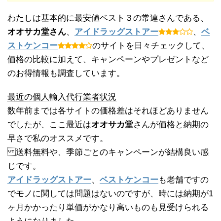
わたしは基本的に最安値ベスト３の常連さんである、
オオサカ堂さん
、
アイドラッグストアー
、
ベ
ストケンコー
のサイトを日々チェックして、
価格の比較に加えて、キャンペーンやプレゼントなど
のお得情報も調査しています。
最近の個人輸入代行業者状況
数年前までは各サイトの価格差はそれほどありません
でしたが、ここ最近は
オオサカ堂
さんが価格と納期の
早さで私のオススメです。
送料無料や、季節ごとのキャンペーンが結構良い感
じです。
アイドラッグストアー
、
ベストケンコー
も老舗ですの
でモノに関しては問題はないのですが、時には納期が1
ヶ月かかったり単価がかなり高いものも見受けられる