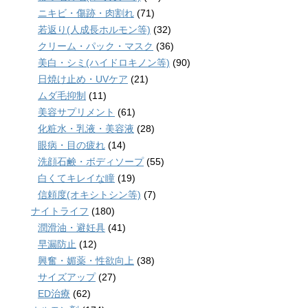
ニキビ・傷跡・肉割れ
(71)
若返り(人成長ホルモン等)
(32)
クリーム・パック・マスク
(36)
美白・シミ(ハイドロキノン等)
(90)
日焼け止め・UVケア
(21)
ムダ毛抑制
(11)
美容サプリメント
(61)
化粧水・乳液・美容液
(28)
眼病・目の疲れ
(14)
洗顔石鹸・ボディソープ
(55)
白くてキレイな瞳
(19)
信頼度(オキシトシン等)
(7)
ナイトライフ
(180)
潤滑油・避妊具
(41)
早漏防止
(12)
興奮・媚薬・性欲向上
(38)
サイズアップ
(27)
ED治療
(62)