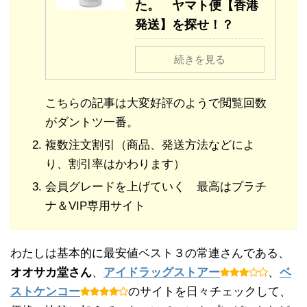
た。 ヤマト便【香港
発送】を探せ！？
続きを見る
こちらの記事は大変好評のようで閲覧回数
がダントツ一番。
複数注文割引（商品、発送方法などによ
り、割引率はかわります）
会員グレードを上げていく 最高はプラチ
ナ＆VIP専用サイト
わたしは基本的に最安値ベスト３の常連さんである、
オオサカ堂さん
、
アイドラッグストアー
、
ベ
ストケンコー
のサイトを日々チェックして、