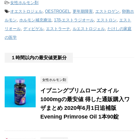
-
女性ホルモン剤
-
オエストロジェル
,
OESTROGEL
,
更年期障害
,
エストロゲン
,
卵胞ホ
ルモン
,
ホルモン補充療法
,
17β-エストラジオール
,
エストロン
,
エスト
リオール
,
ディビゲル
,
エストラーナ
,
ルエストロジェル
,
たけしの家庭
の医学
１時間以内の最安値更新分
女性ホルモン剤
イブニングプリムローズオイル
1000mgの最安値 得した通販購入ワ
ザまとめ 2020年6月1日追補版
Evening Primrose Oil 1本90錠