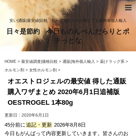
安い|通販|最安値|比較 知ってるヒトだけ得してる超簡単個人輸入
日々是節約 今日ものんべんだらりとポ
チっとな
HOME
>
最安値調査|価格比較
>
通販|海外個人輸入
>
薬|ドラッグ系
>
ホルモン剤
>
女性ホルモン剤
>
オエストロジェルの最安値 得した通販
購入ワザまとめ 2020年6月1日追補版
OESTROGEL 1本80g
更新日：
2020年6月1日
45分前に
追記・更新
2026年8月8日
今日もがんばって内容更新していきます。皆さんのお