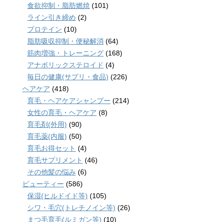
食欲抑制・脂肪燃焼
(101)
ライン引き締め
(2)
プロテイン
(10)
脂肪吸収抑制・便秘解消
(64)
筋肉増強・トレーニング
(168)
アナボリックステロイド
(4)
毎日の健康(サプリ・食品)
(226)
ヘアケア
(418)
育毛・ヘアケアシャンプー
(214)
女性の育毛・ヘアケア
(8)
育毛剤(外用)
(90)
育毛薬(内服)
(50)
育毛お得セット
(4)
育毛サプリメント
(46)
その他髪の悩み
(6)
ビューティー
(586)
保湿(ヒルドイド等)
(105)
シワ・毛穴(トレチノイン等)
(26)
まつ毛育毛(ルミガン等)
(10)