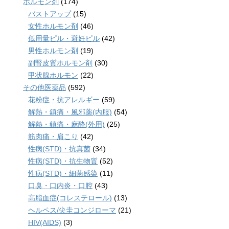
ホルモン剤
(174)
バストアップ
(15)
女性ホルモン剤
(46)
低用量ピル・避妊ピル
(42)
男性ホルモン剤
(19)
副腎皮質ホルモン剤
(30)
甲状腺ホルモン
(22)
その他医薬品
(592)
花粉症・抗アレルギー
(59)
解熱・鎮痛・風邪薬(内服)
(54)
解熱・鎮痛・麻酔(外用)
(25)
筋肉痛・肩こり
(42)
性病(STD)・抗真菌
(34)
性病(STD)・抗生物質
(52)
性病(STD)・細菌感染
(11)
口臭・口内炎・口腔
(43)
高脂血症(コレステロール)
(13)
ヘルペス/尖圭コンジローマ
(21)
HIV(AIDS)
(3)