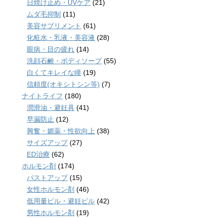
日焼け止め・UVケア
(21)
ムダ毛抑制
(11)
美容サプリメント
(61)
化粧水・乳液・美容液
(28)
眼病・目の疲れ
(14)
洗顔石鹸・ボディソープ
(55)
白くてキレイな瞳
(19)
信頼度(オキシトシン等)
(7)
ナイトライフ
(180)
潤滑油・避妊具
(41)
早漏防止
(12)
興奮・媚薬・性欲向上
(38)
サイズアップ
(27)
ED治療
(62)
ホルモン剤
(174)
バストアップ
(15)
女性ホルモン剤
(46)
低用量ピル・避妊ピル
(42)
男性ホルモン剤
(19)