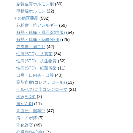
副腎皮質ホルモン剤
(30)
甲状腺ホルモン
(22)
その他医薬品
(592)
花粉症・抗アレルギー
(59)
解熱・鎮痛・風邪薬(内服)
(54)
解熱・鎮痛・麻酔(外用)
(25)
筋肉痛・肩こり
(42)
性病(STD)・抗真菌
(34)
性病(STD)・抗生物質
(52)
性病(STD)・細菌感染
(11)
口臭・口内炎・口腔
(43)
高脂血症(コレステロール)
(13)
ヘルペス/尖圭コンジローマ
(21)
HIV(AIDS)
(3)
抗がん剤
(11)
高血圧、脳卒中
(47)
痔・イボ痔
(5)
消化器官
(49)
心臓病(狭心症)
(7)