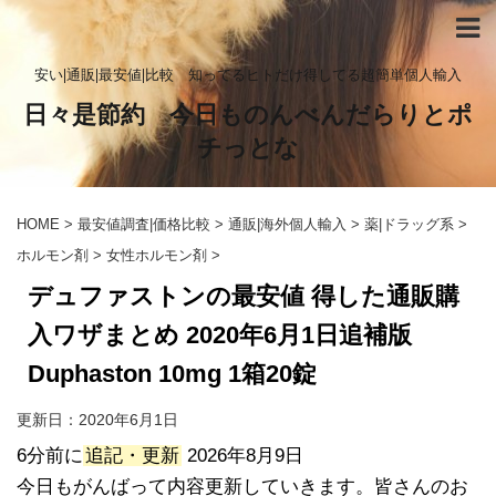
安い|通販|最安値|比較 知ってるヒトだけ得してる超簡単個人輸入
日々是節約 今日ものんべんだらりとポ
チっとな
HOME
>
最安値調査|価格比較
>
通販|海外個人輸入
>
薬|ドラッグ系
>
ホルモン剤
>
女性ホルモン剤
>
デュファストンの最安値 得した通販購
入ワザまとめ 2020年6月1日追補版
Duphaston 10mg 1箱20錠
更新日：
2020年6月1日
6分前に
追記・更新
2026年8月9日
今日もがんばって内容更新していきます。皆さんのお