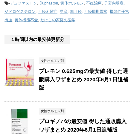
-
デュファストン
,
Duphaston
,
黄体ホルモン
,
不妊治療
,
子宮内膜症
,
ジドロゲステロン
,
月経困難症
,
早産
,
無月経
,
月経周期異常
,
機能性子宮
出血
,
黄体機能不全
,
たけしの家庭の医学
１時間以内の最安値更新分
女性ホルモン剤
プレモン 0.625mgの最安値 得した通
販購入ワザまとめ 2020年6月1日追補
版
女性ホルモン剤
プロギノバの最安値 得した通販購入
ワザまとめ 2020年6月1日追補版