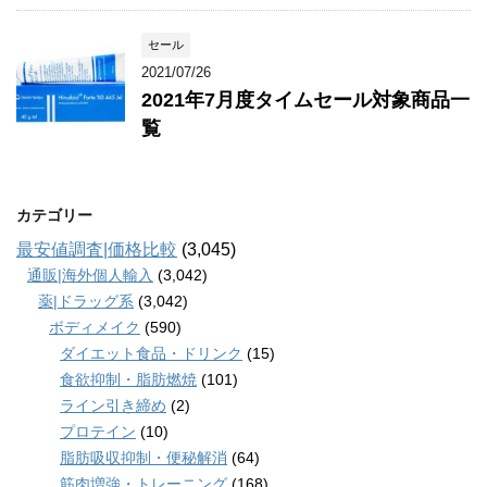
セール
2021/07/26
2021年7月度タイムセール対象商品一
覧
カテゴリー
最安値調査|価格比較
(3,045)
通販|海外個人輸入
(3,042)
薬|ドラッグ系
(3,042)
ボディメイク
(590)
ダイエット食品・ドリンク
(15)
食欲抑制・脂肪燃焼
(101)
ライン引き締め
(2)
プロテイン
(10)
脂肪吸収抑制・便秘解消
(64)
筋肉増強・トレーニング
(168)