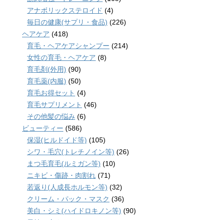
アナボリックステロイド
(4)
毎日の健康(サプリ・食品)
(226)
ヘアケア
(418)
育毛・ヘアケアシャンプー
(214)
女性の育毛・ヘアケア
(8)
育毛剤(外用)
(90)
育毛薬(内服)
(50)
育毛お得セット
(4)
育毛サプリメント
(46)
その他髪の悩み
(6)
ビューティー
(586)
保湿(ヒルドイド等)
(105)
シワ・毛穴(トレチノイン等)
(26)
まつ毛育毛(ルミガン等)
(10)
ニキビ・傷跡・肉割れ
(71)
若返り(人成長ホルモン等)
(32)
クリーム・パック・マスク
(36)
美白・シミ(ハイドロキノン等)
(90)