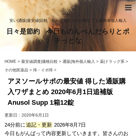
安い|通販|最安値|比較 知ってるヒトだけ得してる超簡単個人輸入
日々是節約 今日ものんべんだらりとポ
チっとな
HOME
>
最安値調査|価格比較
>
通販|海外個人輸入
>
薬|ドラッグ系
>
その他医薬品
>
痔・イボ痔
>
アヌソールサポの最安値 得した通販購
入ワザまとめ 2020年6月1日追補版
Anusol Supp 1箱12錠
更新日：
2020年6月1日
24分前に
追記・更新
2026年8月7日
今日もがんばって内容更新していきます。皆さんのお