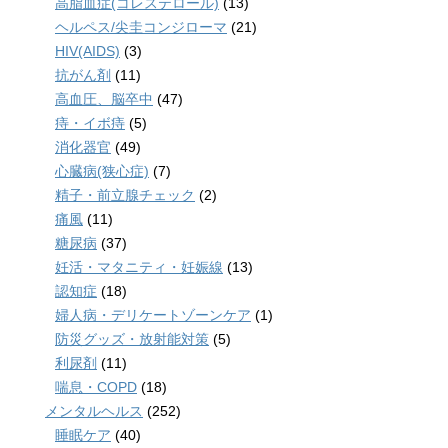
高脂血症(コレステロール)
(13)
ヘルペス/尖圭コンジローマ
(21)
HIV(AIDS)
(3)
抗がん剤
(11)
高血圧、脳卒中
(47)
痔・イボ痔
(5)
消化器官
(49)
心臓病(狭心症)
(7)
精子・前立腺チェック
(2)
痛風
(11)
糖尿病
(37)
妊活・マタニティ・妊娠線
(13)
認知症
(18)
婦人病・デリケートゾーンケア
(1)
防災グッズ・放射能対策
(5)
利尿剤
(11)
喘息・COPD
(18)
メンタルヘルス
(252)
睡眠ケア
(40)