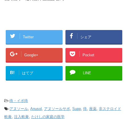
Twitter
シェア
Google+
Pocket
B!
はてブ
LINE
-
痔・イボ痔
-
アヌソール
,
Anusol
,
アヌソールサポ
,
Supp
,
痔
,
座薬
,
非ステロイド
軟膏
,
注入軟膏
,
たけしの家庭の医学