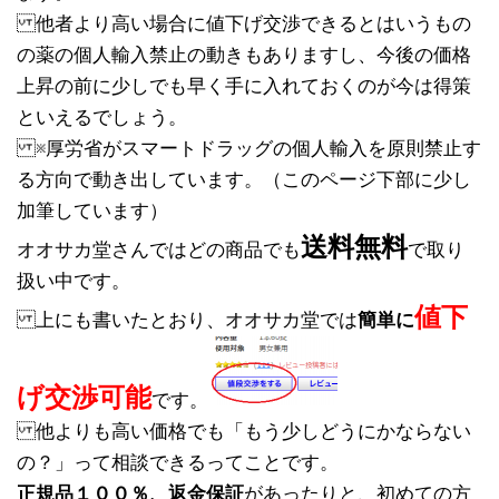
他者より高い場合に値下げ交渉できるとはいうもの
の薬の個人輸入禁止の動きもありますし、今後の価格
上昇の前に少しでも早く手に入れておくのが今は得策
といえるでしょう。
※厚労省がスマートドラッグの個人輸入を原則禁止す
る方向で動き出しています。（このページ下部に少し
加筆しています）
送料無料
オオサカ堂さんではどの商品でも
で取り
扱い中です。
値下
上にも書いたとおり、オオサカ堂では
簡単に
げ交渉可能
です。
他よりも高い価格でも「もう少しどうにかならない
の？」って相談できるってことです。
正規品１００％、返金保証
があったりと、初めての方