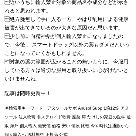
近いうちに輸入禁止対象の商品名や成分などが示さ
れると思われます。
処方箋無しで手に入る一方、やはり乱用による健康
被害が出てきているのが大きな原因だと思います。
少し前に向精神薬が個人輸入禁止になりましたの
で、今後,、スマートドラッグ以外の薬もダメだという
ことになっていくかもしれません。
対象の薬の範囲が広がることの無いように、今服用
している方々は適切な服用と取り扱いに心がけないと
いけませんね。
記事は随時更新中！
＃検索用キーワード アヌソールサポ Anusol Supp 1箱12錠 アヌ
ソール 注入軟膏 非ステロイド軟膏 座薬 痔 たけしの家庭の医学 通
販 海外 個人輸入 最安値 価格 安い 値段 比較 今や時代は通販から
個人輸入へ 送料無料 正規品 公式