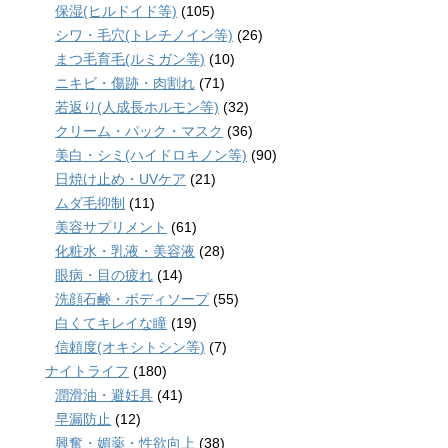
保湿(ヒルドイド等)
(105)
シワ・毛穴(トレチノイン等)
(26)
まつ毛育毛(ルミガン等)
(10)
ニキビ・傷跡・肉割れ
(71)
若返り(人成長ホルモン等)
(32)
クリーム・パック・マスク
(36)
美白・シミ(ハイドロキノン等)
(90)
日焼け止め・UVケア
(21)
ムダ毛抑制
(11)
美容サプリメント
(61)
化粧水・乳液・美容液
(28)
眼病・目の疲れ
(14)
洗顔石鹸・ボディソープ
(55)
白くてキレイな瞳
(19)
信頼度(オキシトシン等)
(7)
ナイトライフ
(180)
潤滑油・避妊具
(41)
早漏防止
(12)
興奮・媚薬・性欲向上
(38)