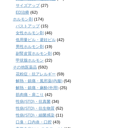
サイズアップ
(27)
ED治療
(62)
ホルモン剤
(174)
バストアップ
(15)
女性ホルモン剤
(46)
低用量ピル・避妊ピル
(42)
男性ホルモン剤
(19)
副腎皮質ホルモン剤
(30)
甲状腺ホルモン
(22)
その他医薬品
(592)
花粉症・抗アレルギー
(59)
解熱・鎮痛・風邪薬(内服)
(54)
解熱・鎮痛・麻酔(外用)
(25)
筋肉痛・肩こり
(42)
性病(STD)・抗真菌
(34)
性病(STD)・抗生物質
(52)
性病(STD)・細菌感染
(11)
口臭・口内炎・口腔
(43)