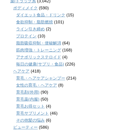
薬|ドラッグ系
(3,042)
ボディメイク
(590)
ダイエット食品・ドリンク
(15)
食欲抑制・脂肪燃焼
(101)
ライン引き締め
(2)
プロテイン
(10)
脂肪吸収抑制・便秘解消
(64)
筋肉増強・トレーニング
(168)
アナボリックステロイド
(4)
毎日の健康(サプリ・食品)
(226)
ヘアケア
(418)
育毛・ヘアケアシャンプー
(214)
女性の育毛・ヘアケア
(8)
育毛剤(外用)
(90)
育毛薬(内服)
(50)
育毛お得セット
(4)
育毛サプリメント
(46)
その他髪の悩み
(6)
ビューティー
(586)