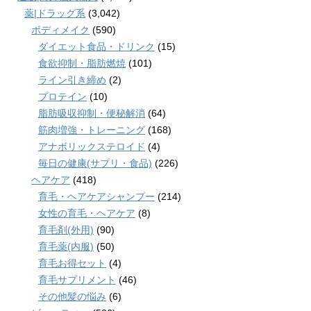
薬|ドラッグ系
(3,042)
ボディメイク
(590)
ダイエット食品・ドリンク
(15)
食欲抑制・脂肪燃焼
(101)
ライン引き締め
(2)
プロテイン
(10)
脂肪吸収抑制・便秘解消
(64)
筋肉増強・トレーニング
(168)
アナボリックステロイド
(4)
毎日の健康(サプリ・食品)
(226)
ヘアケア
(418)
育毛・ヘアケアシャンプー
(214)
女性の育毛・ヘアケア
(8)
育毛剤(外用)
(90)
育毛薬(内服)
(50)
育毛お得セット
(4)
育毛サプリメント
(46)
その他髪の悩み
(6)