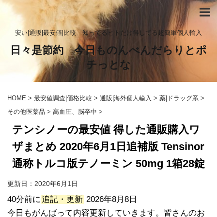
安い|通販|最安値|比較 知ってるヒトだけ得してる超簡単個人輸入
日々是節約 今日ものんべんだらりとポ
チっとな
HOME
>
最安値調査|価格比較
>
通販|海外個人輸入
>
薬|ドラッグ系
>
その他医薬品
>
高血圧、脳卒中
>
テンシノーの最安値 得した通販購入ワ
ザまとめ 2020年6月1日追補版 Tensinor
通称トルコ版テノーミン 50mg 1箱28錠
更新日：
2020年6月1日
40分前に
追記・更新
2026年8月8日
今日もがんばって内容更新していきます。皆さんのお