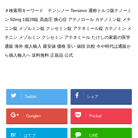
＃検索用キーワード テンシノー Tensinor 通称トルコ版テノーミ
ン 50mg 1箱28錠 高血圧 狭心症 アテノロール カテノミン錠 メチ
ニン錠 メゾルミン錠 クシセミン錠 アテネミール錠 カテノミン メ
チニン メゾルミン クシセミン アテネミール たけしの家庭の医学
通販 海外 個人輸入 最安値 価格 安い 値段 比較 今や時代は通販か
ら個人輸入へ 送料無料 正規品 公式
Twitter
シェア
Google+
Pocket
B!
はてブ
LINE