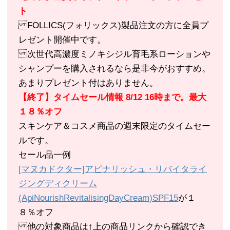
ト
FOLLICS(フォリックス)製品注文の方に全員プ
レゼント開催中です。
次世代高濃度ミノキシジル育毛系ローションや
シャンプーを購入されるなら是非今がおすすめ。
あまりプレゼント付はありません。
【終了】タイムセール情報 8/12 16時まで。最大
１８％オフ
スキンケア＆コスメ商品の週末限定のタイムセー
ルです。
セール品一例
[マヌカドクター]アピナリッシュ・リバイタライ
ジングディクリーム
(ApiNourishRevitalisingDayCream)SPF15
が１
８％オフ
他の対象商品は↑上の商品リンクから確認でき