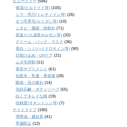
ビューティー
(586)
保湿(ヒルドイド等)
(105)
シワ・毛穴(トレチノイン等)
(26)
まつ毛育毛(ルミガン等)
(10)
ニキビ・傷跡・肉割れ
(71)
若返り(人成長ホルモン等)
(32)
クリーム・パック・マスク
(36)
美白・シミ(ハイドロキノン等)
(90)
日焼け止め・UVケア
(21)
ムダ毛抑制
(11)
美容サプリメント
(61)
化粧水・乳液・美容液
(28)
眼病・目の疲れ
(14)
洗顔石鹸・ボディソープ
(55)
白くてキレイな瞳
(19)
信頼度(オキシトシン等)
(7)
ナイトライフ
(180)
潤滑油・避妊具
(41)
早漏防止
(12)