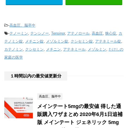
-
高血圧、脳卒中
-
テノーミン
,
テンシノー
,
Tensinor
,
アテノロール
,
高血圧
,
狭心症
,
カ
テノミン錠
,
メチニン錠
,
メゾルミン錠
,
クシセミン錠
,
アテネミール錠
,
カテノミン
,
クシセミン
,
メチニン
,
アテネミール
,
メゾルミン
,
たけしの
家庭の医学
１時間以内の最安値更新分
高血圧、脳卒中
メインテート5mgの最安値 得した通
販購入ワザまとめ 2020年6月1日追補
版 メインテート ジェネリック 5mg