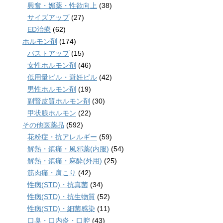
興奮・媚薬・性欲向上
(38)
サイズアップ
(27)
ED治療
(62)
ホルモン剤
(174)
バストアップ
(15)
女性ホルモン剤
(46)
低用量ピル・避妊ピル
(42)
男性ホルモン剤
(19)
副腎皮質ホルモン剤
(30)
甲状腺ホルモン
(22)
その他医薬品
(592)
花粉症・抗アレルギー
(59)
解熱・鎮痛・風邪薬(内服)
(54)
解熱・鎮痛・麻酔(外用)
(25)
筋肉痛・肩こり
(42)
性病(STD)・抗真菌
(34)
性病(STD)・抗生物質
(52)
性病(STD)・細菌感染
(11)
口臭・口内炎・口腔
(43)