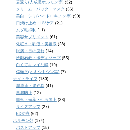
若返り(人成長ホルモン等)
(32)
クリーム・パック・マスク
(36)
美白・シミ(ハイドロキノン等)
(90)
日焼け止め・UVケア
(21)
ムダ毛抑制
(11)
美容サプリメント
(61)
化粧水・乳液・美容液
(28)
眼病・目の疲れ
(14)
洗顔石鹸・ボディソープ
(55)
白くてキレイな瞳
(19)
信頼度(オキシトシン等)
(7)
ナイトライフ
(180)
潤滑油・避妊具
(41)
早漏防止
(12)
興奮・媚薬・性欲向上
(38)
サイズアップ
(27)
ED治療
(62)
ホルモン剤
(174)
バストアップ
(15)