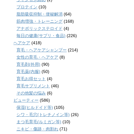
プロテイン
(10)
脂肪吸収抑制・便秘解消
(64)
筋肉増強・トレーニング
(168)
アナボリックステロイド
(4)
毎日の健康(サプリ・食品)
(226)
ヘアケア
(418)
育毛・ヘアケアシャンプー
(214)
女性の育毛・ヘアケア
(8)
育毛剤(外用)
(90)
育毛薬(内服)
(50)
育毛お得セット
(4)
育毛サプリメント
(46)
その他髪の悩み
(6)
ビューティー
(586)
保湿(ヒルドイド等)
(105)
シワ・毛穴(トレチノイン等)
(26)
まつ毛育毛(ルミガン等)
(10)
ニキビ・傷跡・肉割れ
(71)