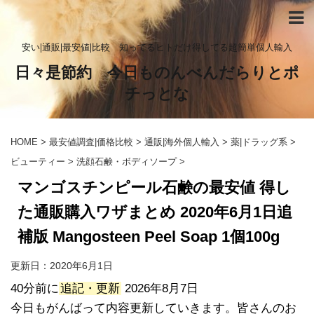
安い|通販|最安値|比較 知ってるヒトだけ得してる超簡単個人輸入
日々是節約 今日ものんべんだらりとポ
チっとな
HOME
>
最安値調査|価格比較
>
通販|海外個人輸入
>
薬|ドラッグ系
>
ビューティー
>
洗顔石鹸・ボディソープ
>
マンゴスチンピール石鹸の最安値 得し
た通販購入ワザまとめ 2020年6月1日追
補版 Mangosteen Peel Soap 1個100g
更新日：
2020年6月1日
40分前に
追記・更新
2026年8月7日
今日もがんばって内容更新していきます。皆さんのお