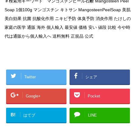
＃検索用キーワード マンゴスチンピール石鹸 Mangosteen Peel
Soap 1個100g マンゴスチン キトサン MangosteenPeelSoap 美肌
美白効果 抗菌 抗酸化作用 ニキビ予防 体臭予防 消炎作用 たけしの
家庭の医学 通販 海外 個人輸入 最安値 価格 安い 値段 比較 今や時
代は通販から個人輸入へ 送料無料 正規品 公式
Twitter
シェア
Google+
Pocket
B!
はてブ
LINE