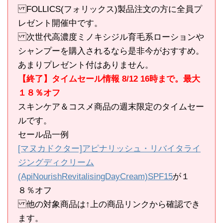
FOLLICS(フォリックス)製品注文の方に全員プ
レゼント開催中です。
次世代高濃度ミノキシジル育毛系ローションや
シャンプーを購入されるなら是非今がおすすめ。
あまりプレゼント付はありません。
【終了】タイムセール情報 8/12 16時まで。最大
１８％オフ
スキンケア＆コスメ商品の週末限定のタイムセー
ルです。
セール品一例
[マヌカドクター]アピナリッシュ・リバイタライ
ジングディクリーム
(ApiNourishRevitalisingDayCream)SPF15
が１
８％オフ
他の対象商品は↑上の商品リンクから確認でき
ます。