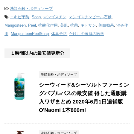
-
洗顔石鹸・ボディソープ
-
ニキビ予防
,
Soap
,
マンゴスチン
,
マンゴスチンピール石鹸
,
Mangosteen
,
Peel
,
抗酸化作用
,
美肌
,
抗菌
,
キトサン
,
美白効果
,
消炎作
用
,
MangosteenPeelSoap
,
体臭予防
,
たけしの家庭の医学
１時間以内の最安値更新分
洗顔石鹸・ボディソープ
シーウィード&シーソルトファーミン
グバブルバスの最安値 得した通販購
入ワザまとめ 2020年6月1日追補版
O'Naomi 1本800ml
洗顔石鹸・ボディソープ