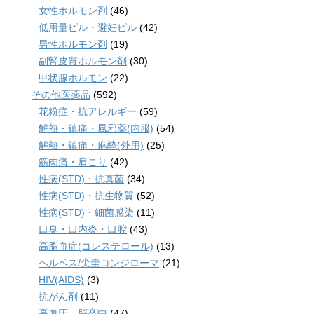
女性ホルモン剤
(46)
低用量ピル・避妊ピル
(42)
男性ホルモン剤
(19)
副腎皮質ホルモン剤
(30)
甲状腺ホルモン
(22)
その他医薬品
(592)
花粉症・抗アレルギー
(59)
解熱・鎮痛・風邪薬(内服)
(54)
解熱・鎮痛・麻酔(外用)
(25)
筋肉痛・肩こり
(42)
性病(STD)・抗真菌
(34)
性病(STD)・抗生物質
(52)
性病(STD)・細菌感染
(11)
口臭・口内炎・口腔
(43)
高脂血症(コレステロール)
(13)
ヘルペス/尖圭コンジローマ
(21)
HIV(AIDS)
(3)
抗がん剤
(11)
高血圧、脳卒中
(47)