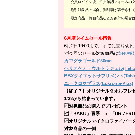
会員ログイン後、注文確認フォームの
割引対象品の場合、割引額が表示され
限定商品、特価商品など対象外の場合
6月度タイムセール情報
6月2日19:00まで。すでに売り
今回のセール対象商品は
約40種
カマグラゴールド50mg
ヘリオケア・ウルトラジェル(HelioCare
BBXダイエットサプリメント(Tablet D
ユークロマプラス(Eukroma-Plus)
【終了？】オリジナルタオルプレ
1/28から始まっています。
対象商品の購入でプレゼント
「BAKU」青系 or 「DR ZER
オリジナルマイクロファイバータ
対象商品の一例