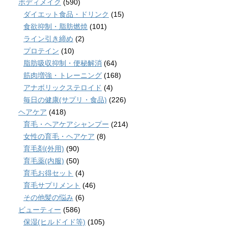
ボディメイク
(590)
ダイエット食品・ドリンク
(15)
食欲抑制・脂肪燃焼
(101)
ライン引き締め
(2)
プロテイン
(10)
脂肪吸収抑制・便秘解消
(64)
筋肉増強・トレーニング
(168)
アナボリックステロイド
(4)
毎日の健康(サプリ・食品)
(226)
ヘアケア
(418)
育毛・ヘアケアシャンプー
(214)
女性の育毛・ヘアケア
(8)
育毛剤(外用)
(90)
育毛薬(内服)
(50)
育毛お得セット
(4)
育毛サプリメント
(46)
その他髪の悩み
(6)
ビューティー
(586)
保湿(ヒルドイド等)
(105)