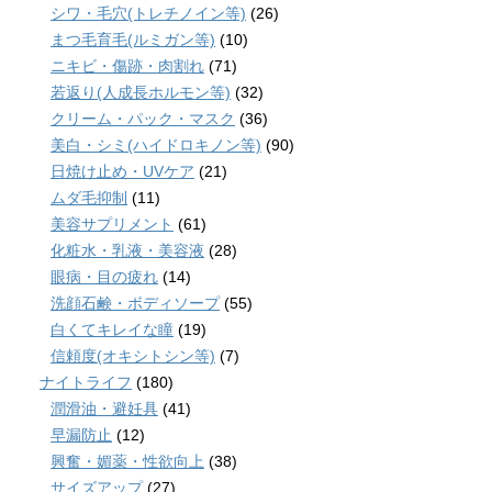
シワ・毛穴(トレチノイン等)
(26)
まつ毛育毛(ルミガン等)
(10)
ニキビ・傷跡・肉割れ
(71)
若返り(人成長ホルモン等)
(32)
クリーム・パック・マスク
(36)
美白・シミ(ハイドロキノン等)
(90)
日焼け止め・UVケア
(21)
ムダ毛抑制
(11)
美容サプリメント
(61)
化粧水・乳液・美容液
(28)
眼病・目の疲れ
(14)
洗顔石鹸・ボディソープ
(55)
白くてキレイな瞳
(19)
信頼度(オキシトシン等)
(7)
ナイトライフ
(180)
潤滑油・避妊具
(41)
早漏防止
(12)
興奮・媚薬・性欲向上
(38)
サイズアップ
(27)