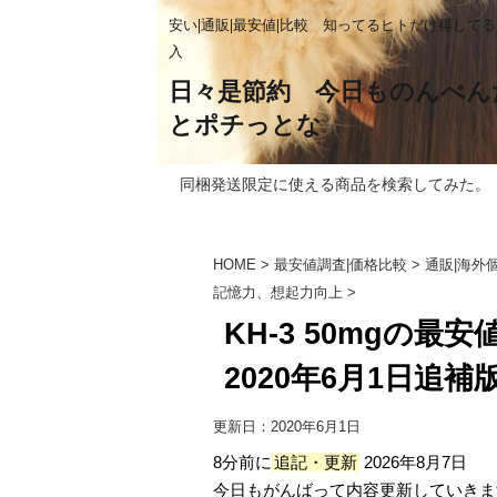
安い|通販|最安値|比較 知ってるヒトだけ得して
入
日々是節約 今日ものんべん
とポチっとな
同梱発送限定に使える商品を検索してみた。
HOME
>
最安値調査|価格比較
>
通販|海外
記憶力、想起力向上
>
KH-3 50mgの
2020年6月1日追補版
更新日：
2020年6月1日
8分前に
追記・更新
2026年8月7日
今日もがんばって内容更新していきま