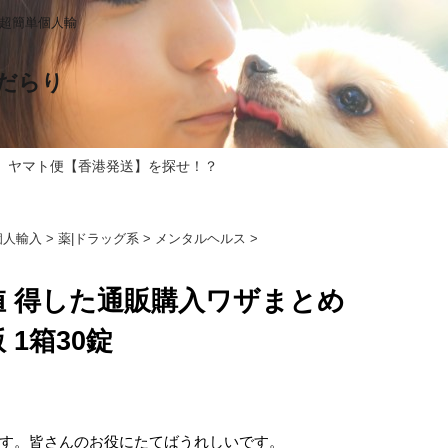
る超簡単個人輸
だらり
 ヤマト便【香港発送】を探せ！？
個人輸入
>
薬|ドラッグ系
>
メンタルヘルス
>
最安値 得した通販購入ワザまとめ
 1箱30錠
す。皆さんのお役にたてばうれしいです。