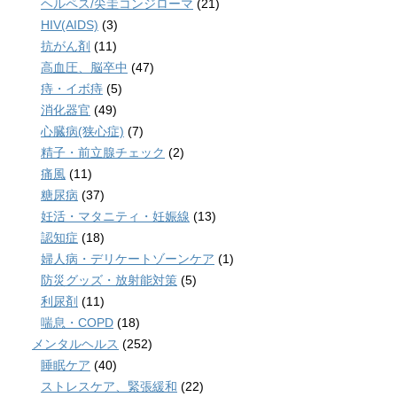
ヘルペス/尖圭コンジローマ
(21)
HIV(AIDS)
(3)
抗がん剤
(11)
高血圧、脳卒中
(47)
痔・イボ痔
(5)
消化器官
(49)
心臓病(狭心症)
(7)
精子・前立腺チェック
(2)
痛風
(11)
糖尿病
(37)
妊活・マタニティ・妊娠線
(13)
認知症
(18)
婦人病・デリケートゾーンケア
(1)
防災グッズ・放射能対策
(5)
利尿剤
(11)
喘息・COPD
(18)
メンタルヘルス
(252)
睡眠ケア
(40)
ストレスケア、緊張緩和
(22)