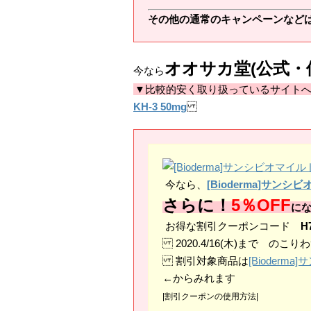
その他の通常のキャンペーンなど
オオサカ堂(公式・
今なら
▼比較的安く取り扱っているサイト
KH-3 50mg
今なら、
[Bioderma]サ
さらに！
5％OFF
に
お得な割引クーポンコード
H
2020.4/16(木)まで のこり
割引対象商品は
[Bioder
←からみれます
|割引クーポンの使用方法|