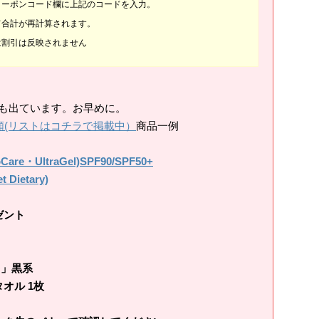
クーポンコード欄に上記のコードを入力。
て合計が再計算されます。
は割引は反映されません
切れも出ています。お早めに。
類(リストはコチラで掲載中）
商品一例
・UltraGel)SPF90/SPF50+
ietary)
ゼント
O」黒系
オル 1枚