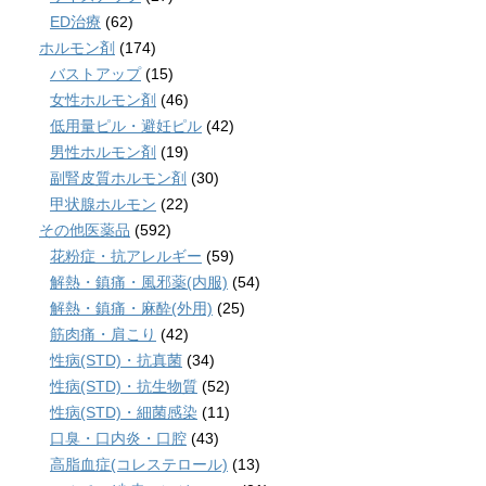
ED治療
(62)
ホルモン剤
(174)
バストアップ
(15)
女性ホルモン剤
(46)
低用量ピル・避妊ピル
(42)
男性ホルモン剤
(19)
副腎皮質ホルモン剤
(30)
甲状腺ホルモン
(22)
その他医薬品
(592)
花粉症・抗アレルギー
(59)
解熱・鎮痛・風邪薬(内服)
(54)
解熱・鎮痛・麻酔(外用)
(25)
筋肉痛・肩こり
(42)
性病(STD)・抗真菌
(34)
性病(STD)・抗生物質
(52)
性病(STD)・細菌感染
(11)
口臭・口内炎・口腔
(43)
高脂血症(コレステロール)
(13)