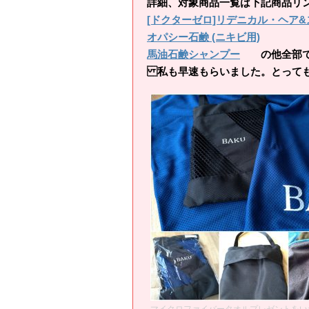
詳細、対象商品一覧は下記商品リ
[ドクターゼロ]リデニカル・ヘア&
オパシー石鹸 (ニキビ用)
馬油石鹸シャンプー
の他全部で約
私も早速もらいました。とっても