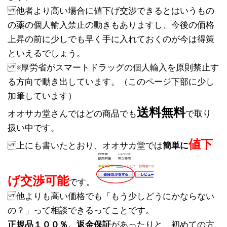
他者より高い場合に値下げ交渉できるとはいうもの
の薬の個人輸入禁止の動きもありますし、今後の価格
上昇の前に少しでも早く手に入れておくのが今は得策
といえるでしょう。
※厚労省がスマートドラッグの個人輸入を原則禁止す
る方向で動き出しています。（このページ下部に少し
加筆しています）
送料無料
オオサカ堂さんではどの商品でも
で取り
扱い中です。
値下
上にも書いたとおり、オオサカ堂では
簡単に
げ交渉可能
です。
他よりも高い価格でも「もう少しどうにかならない
の？」って相談できるってことです。
正規品１００％、返金保証
があったりと、初めての方