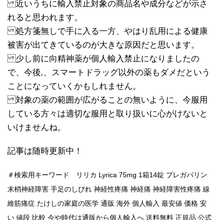
近いうちに輸入禁止対象の商品名や成分などが示さ
れると思われます。
処方箋無しで手に入る一方、やはり乱用による健康
被害が出てきているのが大きな原因だと思います。
少し前に向精神薬が個人輸入禁止になりましたの
で、今後,、スマートドラッグ以外の薬もダメだという
ことになっていくかもしれません。
対象の薬の範囲が広がることの無いように、今服用
している方々は適切な服用と取り扱いに心がけないと
いけませんね。
記事は随時更新中！
＃検索用キーワード リリカ Lyrica 75mg 1箱14錠 プレガバリン
末梢神経障害 手足のしびれ 神経性疼痛 神経痛 神経障害性疼痛 線
維筋痛症 たけしの家庭の医学 通販 海外 個人輸入 最安値 価格 安
い 値段 比較 今や時代は通販から個人輸入へ 送料無料 正規品 公式