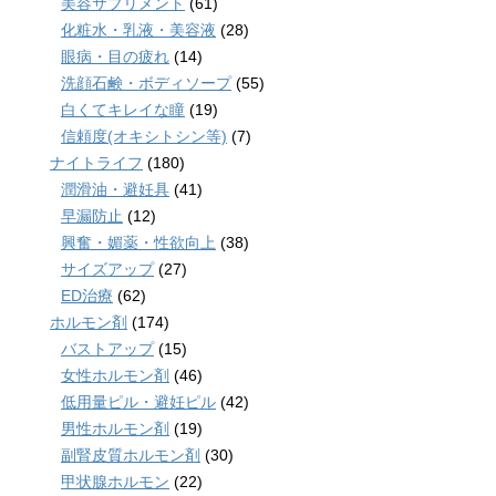
美容サプリメント
(61)
化粧水・乳液・美容液
(28)
眼病・目の疲れ
(14)
洗顔石鹸・ボディソープ
(55)
白くてキレイな瞳
(19)
信頼度(オキシトシン等)
(7)
ナイトライフ
(180)
潤滑油・避妊具
(41)
早漏防止
(12)
興奮・媚薬・性欲向上
(38)
サイズアップ
(27)
ED治療
(62)
ホルモン剤
(174)
バストアップ
(15)
女性ホルモン剤
(46)
低用量ピル・避妊ピル
(42)
男性ホルモン剤
(19)
副腎皮質ホルモン剤
(30)
甲状腺ホルモン
(22)