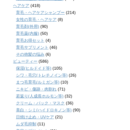
ヘアケア
(418)
育毛・ヘアケアシャンプー
(214)
女性の育毛・ヘアケア
(8)
育毛剤(外用)
(90)
育毛薬(内服)
(50)
育毛お得セット
(4)
育毛サプリメント
(46)
その他髪の悩み
(6)
ビューティー
(586)
保湿(ヒルドイド等)
(105)
シワ・毛穴(トレチノイン等)
(26)
まつ毛育毛(ルミガン等)
(10)
ニキビ・傷跡・肉割れ
(71)
若返り(人成長ホルモン等)
(32)
クリーム・パック・マスク
(36)
美白・シミ(ハイドロキノン等)
(90)
日焼け止め・UVケア
(21)
ムダ毛抑制
(11)