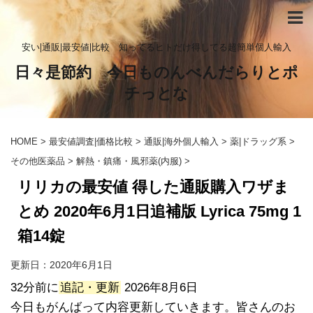
安い|通販|最安値|比較 知ってるヒトだけ得してる超簡単個人輸入
日々是節約 今日ものんべんだらりとポ
チっとな
HOME
>
最安値調査|価格比較
>
通販|海外個人輸入
>
薬|ドラッグ系
>
その他医薬品
>
解熱・鎮痛・風邪薬(内服)
>
リリカの最安値 得した通販購入ワザま
とめ 2020年6月1日追補版 Lyrica 75mg 1
箱14錠
更新日：
2020年6月1日
32分前に
追記・更新
2026年8月6日
今日もがんばって内容更新していきます。皆さんのお