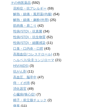
その他医薬品
(592)
花粉症・抗アレルギー
(59)
解熱・鎮痛・風邪薬(内服)
(54)
解熱・鎮痛・麻酔(外用)
(25)
筋肉痛・肩こり
(42)
性病(STD)・抗真菌
(34)
性病(STD)・抗生物質
(52)
性病(STD)・細菌感染
(11)
口臭・口内炎・口腔
(43)
高脂血症(コレステロール)
(13)
ヘルペス/尖圭コンジローマ
(21)
HIV(AIDS)
(3)
抗がん剤
(11)
高血圧、脳卒中
(47)
痔・イボ痔
(5)
消化器官
(49)
心臓病(狭心症)
(7)
精子・前立腺チェック
(2)
痛風
(11)