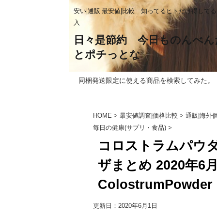
安い|通販|最安値|比較 知ってるヒトだけ得して
入
日々是節約 今日ものんべん
とポチっとな
同梱発送限定に使える商品を検索してみた。
HOME
>
最安値調査|価格比較
>
通販|海外
毎日の健康(サプリ・食品)
>
コロストラムパウダ
ザまとめ 2020年6月1
ColostrumPowder
更新日：
2020年6月1日