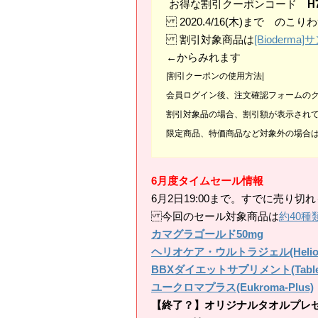
お得な割引クーポンコード
H
2020.4/16(木)まで のこり
割引対象商品は
[Bioder
←からみれます
|割引クーポンの使用方法|
会員ログイン後、注文確認フォームの
割引対象品の場合、割引額が表示され
限定商品、特価商品など対象外の場合
6月度タイムセール情報
6月2日19:00まで。すでに売り
今回のセール対象商品は
約40種
カマグラゴールド50mg
ヘリオケア・ウルトラジェル(HelioCare
BBXダイエットサプリメント(Tablet D
ユークロマプラス(Eukroma-Plus)
【終了？】オリジナルタオルプレ