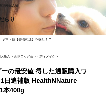
る超簡単個人輸
だらり
 ヤマト便【香港発送】を探せ！？
個人輸入
>
薬|ドラッグ系
>
ボディメイク
>
ーの最安値 得した通販購入ワ
日追補版 HealthNNature
 1本400g