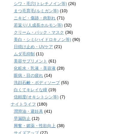
シワ・毛穴(トレチノイン等)
(26)
まつ毛育毛(ルミガン等)
(10)
ニキビ・傷跡・肉割れ
(71)
若返り(人成長ホルモン等)
(32)
クリーム・パック・マスク
(36)
美白・シミ(ハイドロキノン等)
(90)
日焼け止め・UVケア
(21)
ムダ毛抑制
(11)
美容サプリメント
(61)
化粧水・乳液・美容液
(28)
眼病・目の疲れ
(14)
洗顔石鹸・ボディソープ
(55)
白くてキレイな瞳
(19)
信頼度(オキシトシン等)
(7)
ナイトライフ
(180)
潤滑油・避妊具
(41)
早漏防止
(12)
興奮・媚薬・性欲向上
(38)
サイズアップ
(27)