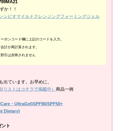
789MA21
わずか！！
ma]サンシビオマイルドクレンジングフォーミングジェル
クーポンコード欄に上記のコードを入力。
て合計が再計算されます。
は割引は反映されません
切れも出ています。お早めに。
類(リストはコチラで掲載中）
商品一例
・UltraGel)SPF90/SPF50+
ietary)
ゼント