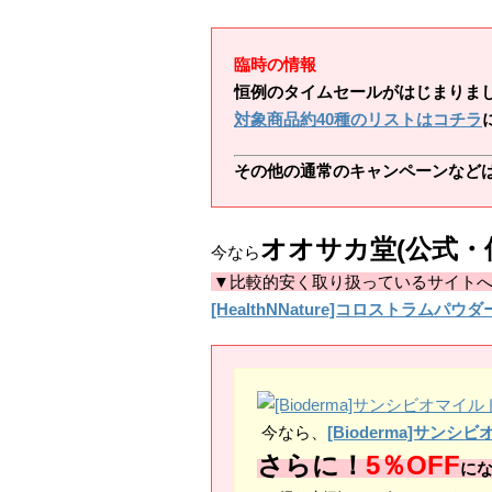
臨時の情報
恒例のタイムセールがはじまりま
対象商品約40種のリストはコチラ
その他の通常のキャンペーンなど
オオサカ堂(公式・
今なら
▼比較的安く取り扱っているサイト
[HealthNNature]コロストラムパウダー(
今なら、
[Bioderma]サ
さらに！
5％OFF
に