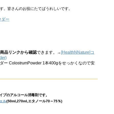
す。皆さんのお役にたてばうれしいです。
商品リンクから確認
できます。→
[HealthNNature]コ
er)
ダー ColostrumPowder 1本400gをせっかくなので安
イプのアルコール消毒剤です。
ェル
(50ml,270ml,エタノール70～75％)