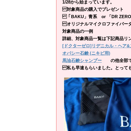
1/28から始まっています。
対象商品の購入でプレゼント
「BAKU」青系 or 「DR ZER
オリジナルマイクロファイバータ
対象商品の一例
詳細、対象商品一覧は下記商品リ
[ドクターゼロ]リデニカル・ヘア&
オパシー石鹸 (ニキビ用)
馬油石鹸シャンプー
の他全部で約
私も早速もらいました。とっても