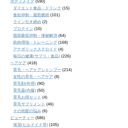
ボディメイク
(590)
ダイエット食品・ドリンク
(15)
食欲抑制・脂肪燃焼
(101)
ライン引き締め
(2)
プロテイン
(10)
脂肪吸収抑制・便秘解消
(64)
筋肉増強・トレーニング
(168)
アナボリックステロイド
(4)
毎日の健康(サプリ・食品)
(226)
ヘアケア
(418)
育毛・ヘアケアシャンプー
(214)
女性の育毛・ヘアケア
(8)
育毛剤(外用)
(90)
育毛薬(内服)
(50)
育毛お得セット
(4)
育毛サプリメント
(46)
その他髪の悩み
(6)
ビューティー
(586)
保湿(ヒルドイド等)
(105)