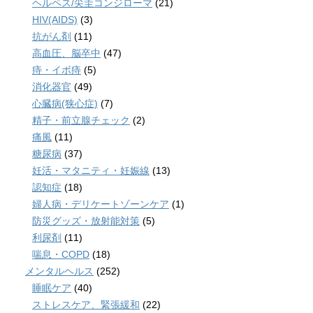
ヘルペス/尖圭コンジローマ
(21)
HIV(AIDS)
(3)
抗がん剤
(11)
高血圧、脳卒中
(47)
痔・イボ痔
(5)
消化器官
(49)
心臓病(狭心症)
(7)
精子・前立腺チェック
(2)
痛風
(11)
糖尿病
(37)
妊活・マタニティ・妊娠線
(13)
認知症
(18)
婦人病・デリケートゾーンケア
(1)
防災グッズ・放射能対策
(5)
利尿剤
(11)
喘息・COPD
(18)
メンタルヘルス
(252)
睡眠ケア
(40)
ストレスケア、緊張緩和
(22)