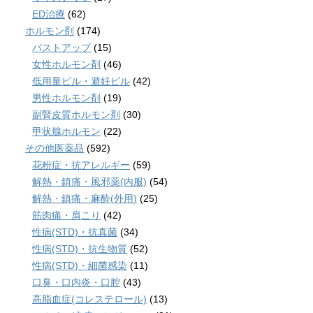
ED治療
(62)
ホルモン剤
(174)
バストアップ
(15)
女性ホルモン剤
(46)
低用量ピル・避妊ピル
(42)
男性ホルモン剤
(19)
副腎皮質ホルモン剤
(30)
甲状腺ホルモン
(22)
その他医薬品
(592)
花粉症・抗アレルギー
(59)
解熱・鎮痛・風邪薬(内服)
(54)
解熱・鎮痛・麻酔(外用)
(25)
筋肉痛・肩こり
(42)
性病(STD)・抗真菌
(34)
性病(STD)・抗生物質
(52)
性病(STD)・細菌感染
(11)
口臭・口内炎・口腔
(43)
高脂血症(コレステロール)
(13)