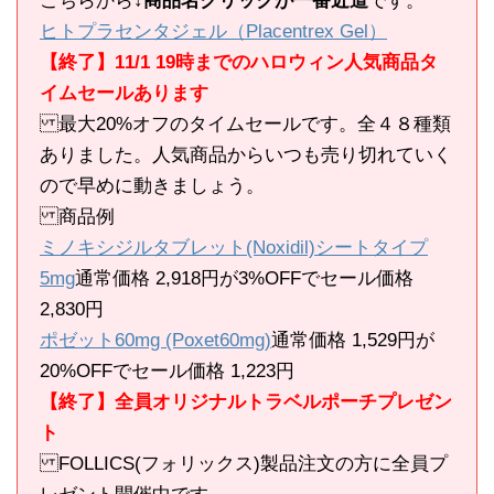
こちらから
↓商品名クリックが一番近道
です。
ヒトプラセンタジェル（Placentrex Gel）
【終了】11/1 19時までのハロウィン人気商品タ
イムセールあります
最大20%オフのタイムセールです。全４８種類
ありました。人気商品からいつも売り切れていく
ので早めに動きましょう。
商品例
ミノキシジルタブレット(Noxidil)シートタイプ
5mg
通常価格 2,918円が3%OFFでセール価格
2,830円
ポゼット60mg (Poxet60mg)
通常価格 1,529円が
20%OFFでセール価格 1,223円
【終了】全員オリジナルトラベルポーチプレゼン
ト
FOLLICS(フォリックス)製品注文の方に全員プ