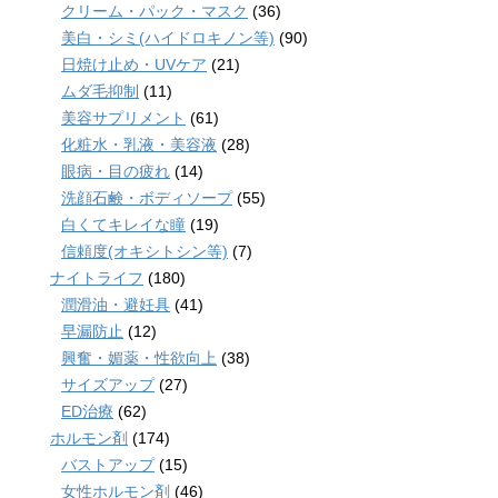
クリーム・パック・マスク
(36)
美白・シミ(ハイドロキノン等)
(90)
日焼け止め・UVケア
(21)
ムダ毛抑制
(11)
美容サプリメント
(61)
化粧水・乳液・美容液
(28)
眼病・目の疲れ
(14)
洗顔石鹸・ボディソープ
(55)
白くてキレイな瞳
(19)
信頼度(オキシトシン等)
(7)
ナイトライフ
(180)
潤滑油・避妊具
(41)
早漏防止
(12)
興奮・媚薬・性欲向上
(38)
サイズアップ
(27)
ED治療
(62)
ホルモン剤
(174)
バストアップ
(15)
女性ホルモン剤
(46)