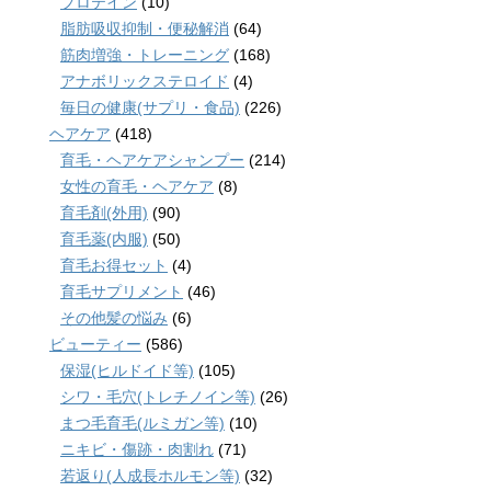
プロテイン
(10)
脂肪吸収抑制・便秘解消
(64)
筋肉増強・トレーニング
(168)
アナボリックステロイド
(4)
毎日の健康(サプリ・食品)
(226)
ヘアケア
(418)
育毛・ヘアケアシャンプー
(214)
女性の育毛・ヘアケア
(8)
育毛剤(外用)
(90)
育毛薬(内服)
(50)
育毛お得セット
(4)
育毛サプリメント
(46)
その他髪の悩み
(6)
ビューティー
(586)
保湿(ヒルドイド等)
(105)
シワ・毛穴(トレチノイン等)
(26)
まつ毛育毛(ルミガン等)
(10)
ニキビ・傷跡・肉割れ
(71)
若返り(人成長ホルモン等)
(32)