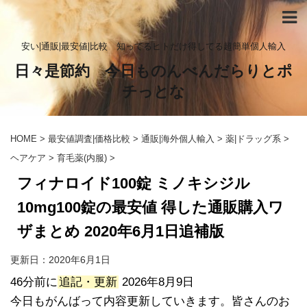
安い|通販|最安値|比較 知ってるヒトだけ得してる超簡単個人輸入
日々是節約 今日ものんべんだらりとポ
チっとな
HOME
>
最安値調査|価格比較
>
通販|海外個人輸入
>
薬|ドラッグ系
>
ヘアケア
>
育毛薬(内服)
>
フィナロイド100錠 ミノキシジル
10mg100錠の最安値 得した通販購入ワ
ザまとめ 2020年6月1日追補版
更新日：
2020年6月1日
46分前に
追記・更新
2026年8月9日
今日もがんばって内容更新していきます。皆さんのお