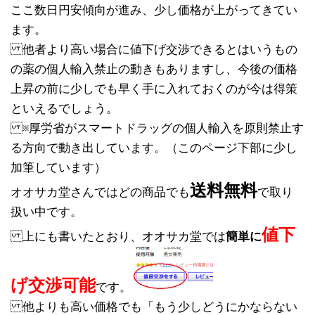
ここ数日円安傾向が進み、少し価格が上がってきてい
ます。
他者より高い場合に値下げ交渉できるとはいうもの
の薬の個人輸入禁止の動きもありますし、今後の価格
上昇の前に少しでも早く手に入れておくのが今は得策
といえるでしょう。
※厚労省がスマートドラッグの個人輸入を原則禁止す
る方向で動き出しています。（このページ下部に少し
加筆しています）
送料無料
オオサカ堂さんではどの商品でも
で取り
扱い中です。
値下
上にも書いたとおり、オオサカ堂では
簡単に
げ交渉可能
です。
他よりも高い価格でも「もう少しどうにかならない