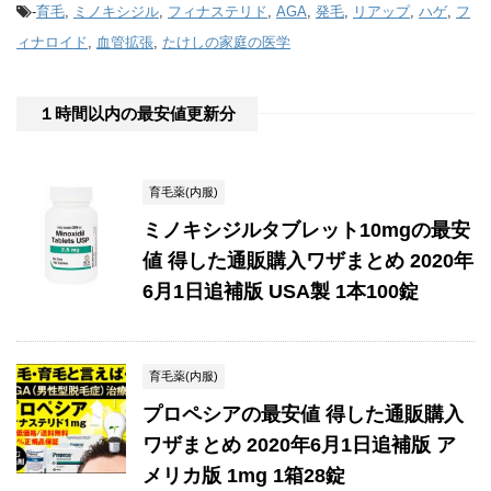
-
育毛
,
ミノキシジル
,
フィナステリド
,
AGA
,
発毛
,
リアップ
,
ハゲ
,
フ
ィナロイド
,
血管拡張
,
たけしの家庭の医学
１時間以内の最安値更新分
育毛薬(内服)
ミノキシジルタブレット10mgの最安
値 得した通販購入ワザまとめ 2020年
6月1日追補版 USA製 1本100錠
育毛薬(内服)
プロペシアの最安値 得した通販購入
ワザまとめ 2020年6月1日追補版 ア
メリカ版 1mg 1箱28錠