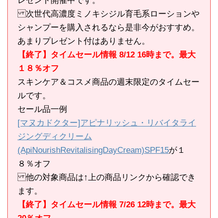
レゼント開催中です。
次世代高濃度ミノキシジル育毛系ローションや
シャンプーを購入されるなら是非今がおすすめ。
あまりプレゼント付はありません。
【終了】タイムセール情報 8/12 16時まで。最大
１８％オフ
スキンケア＆コスメ商品の週末限定のタイムセー
ルです。
セール品一例
[マヌカドクター]アピナリッシュ・リバイタライ
ジングディクリーム
(ApiNourishRevitalisingDayCream)SPF15
が１
８％オフ
他の対象商品は↑上の商品リンクから確認でき
ます。
【終了】タイムセール情報 7/26 12時まで。最大