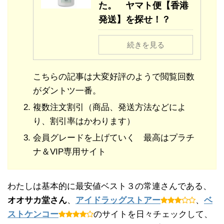
た。 ヤマト便【香港
発送】を探せ！？
続きを見る
こちらの記事は大変好評のようで閲覧回数
がダントツ一番。
複数注文割引（商品、発送方法などによ
り、割引率はかわります）
会員グレードを上げていく 最高はプラチ
ナ＆VIP専用サイト
わたしは基本的に最安値ベスト３の常連さんである、
オオサカ堂さん
、
アイドラッグストアー
、
ベ
ストケンコー
のサイトを日々チェックして、