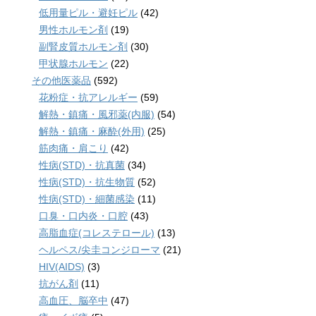
低用量ピル・避妊ピル
(42)
男性ホルモン剤
(19)
副腎皮質ホルモン剤
(30)
甲状腺ホルモン
(22)
その他医薬品
(592)
花粉症・抗アレルギー
(59)
解熱・鎮痛・風邪薬(内服)
(54)
解熱・鎮痛・麻酔(外用)
(25)
筋肉痛・肩こり
(42)
性病(STD)・抗真菌
(34)
性病(STD)・抗生物質
(52)
性病(STD)・細菌感染
(11)
口臭・口内炎・口腔
(43)
高脂血症(コレステロール)
(13)
ヘルペス/尖圭コンジローマ
(21)
HIV(AIDS)
(3)
抗がん剤
(11)
高血圧、脳卒中
(47)