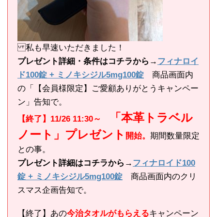
私も早速いただきました！
プレゼント詳細・条件はコチラから→
フィナロイ
ド100錠 + ミノキシジル5mg100錠
商品画面内
の「【会員様限定】ご愛顧ありがとうキャンペー
ン」告知で。
「本革トラベル
【終了】11/26 11:30～
ノート」プレゼント
開始。
期間数量限定
との事。
プレゼント詳細はコチラから→
フィナロイド100
錠 + ミノキシジル5mg100錠
商品画面内のクリ
スマス企画告知で。
【終了】あの
今治タオルがもらえる
キャンペーン