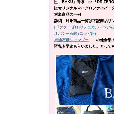
「BAKU」青系 or 「DR ZER
オリジナルマイクロファイバータ
対象商品の一例
詳細、対象商品一覧は下記商品リ
[ドクターゼロ]リデニカル・ヘア&
オパシー石鹸 (ニキビ用)
馬油石鹸シャンプー
の他全部で約
私も早速もらいました。とっても