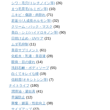
シワ・毛穴(トレチノイン等)
(26)
まつ毛育毛(ルミガン等)
(10)
ニキビ・傷跡・肉割れ
(71)
若返り(人成長ホルモン等)
(32)
クリーム・パック・マスク
(36)
美白・シミ(ハイドロキノン等)
(90)
日焼け止め・UVケア
(21)
ムダ毛抑制
(11)
美容サプリメント
(61)
化粧水・乳液・美容液
(28)
眼病・目の疲れ
(14)
洗顔石鹸・ボディソープ
(55)
白くてキレイな瞳
(19)
信頼度(オキシトシン等)
(7)
ナイトライフ
(180)
潤滑油・避妊具
(41)
早漏防止
(12)
興奮・媚薬・性欲向上
(38)
サイズアップ
(27)