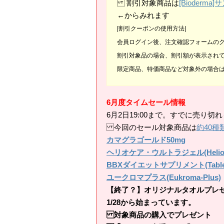
割引対象商品は
[Bioder
←からみれます
|割引クーポンの使用方法|
会員ログイン後、注文確認フォームの
割引対象品の場合、割引額が表示され
限定商品、特価商品など対象外の場合
6月度タイムセール情報
6月2日19:00まで。すでに売り
今回のセール対象商品は
約40種
カマグラゴールド50mg
ヘリオケア・ウルトラジェル(HelioCare
BBXダイエットサプリメント(Tablet D
ユークロマプラス(Eukroma-Plus)
【終了？】オリジナルタオルプレ
1/28から始まっています。
対象商品の購入でプレゼント