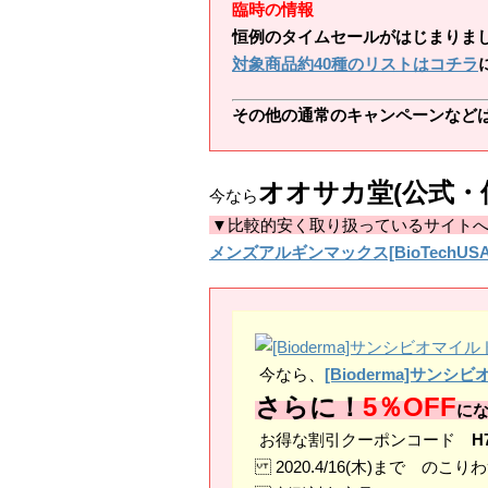
臨時の情報
恒例のタイムセールがはじまりま
対象商品約40種のリストはコチラ
その他の通常のキャンペーンなど
オオサカ堂(公式・
今なら
▼比較的安く取り扱っているサイト
メンズアルギンマックス[BioTechUS
今なら、
[Bioderma]サ
さらに！
5％OFF
に
お得な割引クーポンコード
H
2020.4/16(木)まで のこり