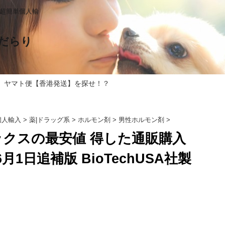
る超簡単個人輸
だらり
 ヤマト便【香港発送】を探せ！？
個人輸入
>
薬|ドラッグ系
>
ホルモン剤
>
男性ホルモン剤
>
クスの最安値 得した通販購入
月1日追補版 BioTechUSA社製