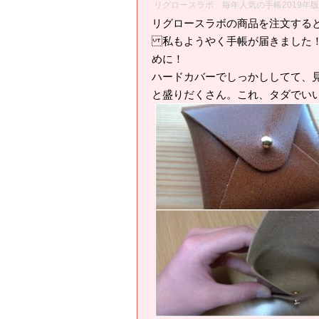
リグロースラボ 毎年人気の手帳2019年
リグロースラボの商品を注文する
私もようやく手帳が届きました！
めに！
ハードカバーでしっかししてて、
と盛りだくさん。これ、タダでい