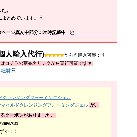
した。
にまとめています。
はページ真ん中部分に常時記載中！
個人輸入代行)
から即購入可能です。
へはコチラの商品名リンクから直行可能です▼
A社製]
ンシビオマイルドクレンジングフォーミングジェル
が、
なるクーポンがありました。
789MA21
わずか！！