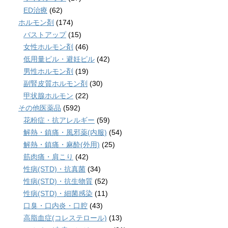
ED治療
(62)
ホルモン剤
(174)
バストアップ
(15)
女性ホルモン剤
(46)
低用量ピル・避妊ピル
(42)
男性ホルモン剤
(19)
副腎皮質ホルモン剤
(30)
甲状腺ホルモン
(22)
その他医薬品
(592)
花粉症・抗アレルギー
(59)
解熱・鎮痛・風邪薬(内服)
(54)
解熱・鎮痛・麻酔(外用)
(25)
筋肉痛・肩こり
(42)
性病(STD)・抗真菌
(34)
性病(STD)・抗生物質
(52)
性病(STD)・細菌感染
(11)
口臭・口内炎・口腔
(43)
高脂血症(コレステロール)
(13)