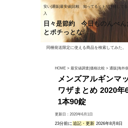
安い|通販|最安値|比較 知ってるヒトだけ得して
入
日々是節約 今日ものんべん
とポチっとな
同梱発送限定に使える商品を検索してみた。
HOME
>
最安値調査|価格比較
>
通販|海外
メンズアルギンマッ
ワザまとめ 2020年6
1本90錠
更新日：
2020年6月1日
23分前に
追記・更新
2026年8月8日