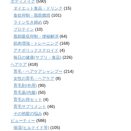
ボディメイク
(590)
ダイエット食品・ドリンク
(15)
食欲抑制・脂肪燃焼
(101)
ライン引き締め
(2)
プロテイン
(10)
脂肪吸収抑制・便秘解消
(64)
筋肉増強・トレーニング
(168)
アナボリックステロイド
(4)
毎日の健康(サプリ・食品)
(226)
ヘアケア
(418)
育毛・ヘアケアシャンプー
(214)
女性の育毛・ヘアケア
(8)
育毛剤(外用)
(90)
育毛薬(内服)
(50)
育毛お得セット
(4)
育毛サプリメント
(46)
その他髪の悩み
(6)
ビューティー
(586)
保湿(ヒルドイド等)
(105)