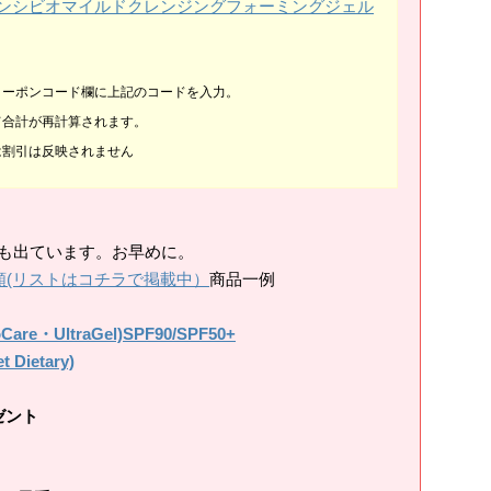
ma]サンシビオマイルドクレンジングフォーミングジェル
クーポンコード欄に上記のコードを入力。
て合計が再計算されます。
は割引は反映されません
切れも出ています。お早めに。
類(リストはコチラで掲載中）
商品一例
・UltraGel)SPF90/SPF50+
ietary)
ゼント