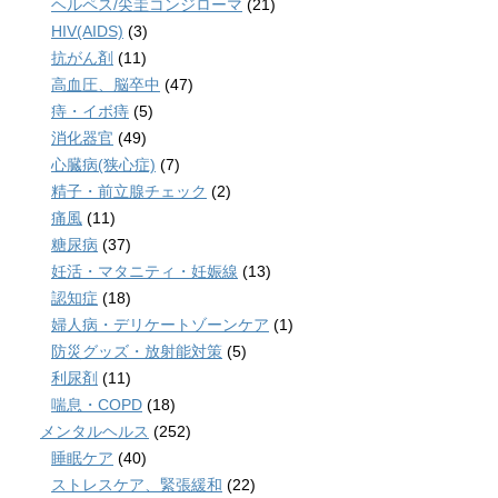
ヘルペス/尖圭コンジローマ
(21)
HIV(AIDS)
(3)
抗がん剤
(11)
高血圧、脳卒中
(47)
痔・イボ痔
(5)
消化器官
(49)
心臓病(狭心症)
(7)
精子・前立腺チェック
(2)
痛風
(11)
糖尿病
(37)
妊活・マタニティ・妊娠線
(13)
認知症
(18)
婦人病・デリケートゾーンケア
(1)
防災グッズ・放射能対策
(5)
利尿剤
(11)
喘息・COPD
(18)
メンタルヘルス
(252)
睡眠ケア
(40)
ストレスケア、緊張緩和
(22)