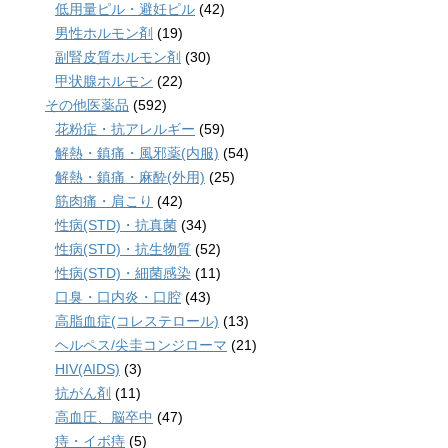
低用量ピル・避妊ピル
(42)
男性ホルモン剤
(19)
副腎皮質ホルモン剤
(30)
甲状腺ホルモン
(22)
その他医薬品
(592)
花粉症・抗アレルギー
(59)
解熱・鎮痛・風邪薬(内服)
(54)
解熱・鎮痛・麻酔(外用)
(25)
筋肉痛・肩こり
(42)
性病(STD)・抗真菌
(34)
性病(STD)・抗生物質
(52)
性病(STD)・細菌感染
(11)
口臭・口内炎・口腔
(43)
高脂血症(コレステロール)
(13)
ヘルペス/尖圭コンジローマ
(21)
HIV(AIDS)
(3)
抗がん剤
(11)
高血圧、脳卒中
(47)
痔・イボ痔
(5)