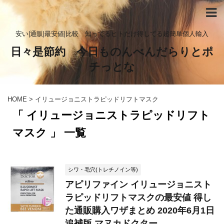
安い|通販|最安値|比較 知ってるヒトだけ得してる超簡単個人輸入
日々是節約 今日ものんべんだらりとポ
チっとな
HOME
>
イリュージョニストラピッドリフトマスク
「 イリュージョニストラピッドリフト
マスク 」 一覧
シワ・毛穴(トレチノイン等)
アピリファイン イリュージョニスト
ラピッドリフトマスクの最安値 得し
た通販購入ワザまとめ 2020年6月1日
追補版 マヌカドクター