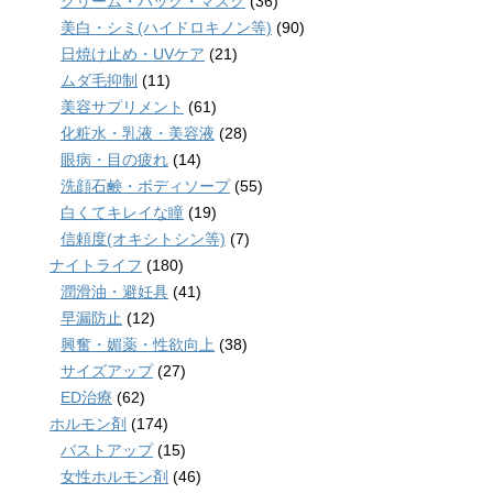
クリーム・パック・マスク
(36)
美白・シミ(ハイドロキノン等)
(90)
日焼け止め・UVケア
(21)
ムダ毛抑制
(11)
美容サプリメント
(61)
化粧水・乳液・美容液
(28)
眼病・目の疲れ
(14)
洗顔石鹸・ボディソープ
(55)
白くてキレイな瞳
(19)
信頼度(オキシトシン等)
(7)
ナイトライフ
(180)
潤滑油・避妊具
(41)
早漏防止
(12)
興奮・媚薬・性欲向上
(38)
サイズアップ
(27)
ED治療
(62)
ホルモン剤
(174)
バストアップ
(15)
女性ホルモン剤
(46)