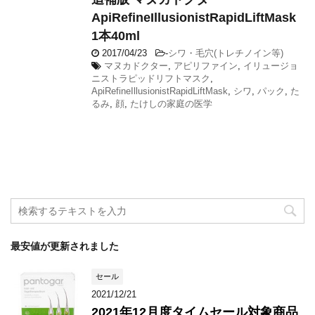
ApiRefineIllusionistRapidLiftMask
1本40ml
2017/04/23
-
シワ・毛穴(トレチノイン等)
マヌカドクター
,
アピリファイン
,
イリュージョ
ニストラピッドリフトマスク
,
ApiRefineIllusionistRapidLiftMask
,
シワ
,
パック
,
た
るみ
,
顔
,
たけしの家庭の医学
最安値が更新されました
セール
2021/12/21
2021年12月度タイムセール対象商品