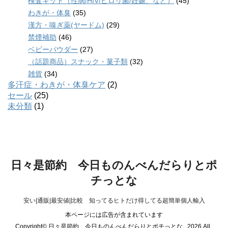
検査キット（性病/HIV/ピロリ菌/妊娠、など）
(45)
わきが・体臭
(35)
漢方・嗅ぎ薬(ヤードム)
(29)
禁煙補助
(46)
ベビーパウダー
(27)
（話題商品）スナック・菓子類
(32)
雑貨
(34)
多汗症・わきが・体臭ケア
(2)
セール
(25)
未分類
(1)
日々是節約 今日ものんべんだらりとポ
チっとな
安い|通販|最安値|比較 知ってるヒトだけ得してる超簡単個人輸入
本ページには広告が含まれています
Copyright© 日々是節約 今日ものんべんだらりとポチっとな , 2026 All