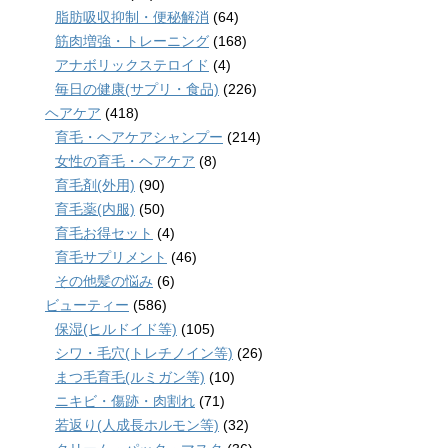
脂肪吸収抑制・便秘解消
(64)
筋肉増強・トレーニング
(168)
アナボリックステロイド
(4)
毎日の健康(サプリ・食品)
(226)
ヘアケア
(418)
育毛・ヘアケアシャンプー
(214)
女性の育毛・ヘアケア
(8)
育毛剤(外用)
(90)
育毛薬(内服)
(50)
育毛お得セット
(4)
育毛サプリメント
(46)
その他髪の悩み
(6)
ビューティー
(586)
保湿(ヒルドイド等)
(105)
シワ・毛穴(トレチノイン等)
(26)
まつ毛育毛(ルミガン等)
(10)
ニキビ・傷跡・肉割れ
(71)
若返り(人成長ホルモン等)
(32)