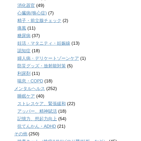
消化器官
(49)
心臓病(狭心症)
(7)
精子・前立腺チェック
(2)
痛風
(11)
糖尿病
(37)
妊活・マタニティ・妊娠線
(13)
認知症
(18)
婦人病・デリケートゾーンケア
(1)
防災グッズ・放射能対策
(5)
利尿剤
(11)
喘息・COPD
(18)
メンタルヘルス
(252)
睡眠ケア
(40)
ストレスケア、緊張緩和
(22)
アッパー、精神賦活
(18)
記憶力、想起力向上
(54)
抗てんかん・ADHD
(21)
その他
(250)