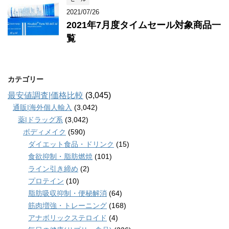
2021/07/26
2021年7月度タイムセール対象商品一
覧
カテゴリー
最安値調査|価格比較
(3,045)
通販|海外個人輸入
(3,042)
薬|ドラッグ系
(3,042)
ボディメイク
(590)
ダイエット食品・ドリンク
(15)
食欲抑制・脂肪燃焼
(101)
ライン引き締め
(2)
プロテイン
(10)
脂肪吸収抑制・便秘解消
(64)
筋肉増強・トレーニング
(168)
アナボリックステロイド
(4)