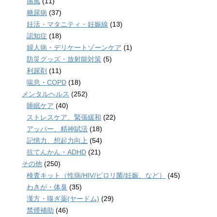
痛風
(11)
糖尿病
(37)
妊活・マタニティ・妊娠線
(13)
認知症
(18)
婦人病・デリケートゾーンケア
(1)
防災グッズ・放射能対策
(5)
利尿剤
(11)
喘息・COPD
(18)
メンタルヘルス
(252)
睡眠ケア
(40)
ストレスケア、緊張緩和
(22)
アッパー、精神賦活
(18)
記憶力、想起力向上
(54)
抗てんかん・ADHD
(21)
その他
(250)
検査キット（性病/HIV/ピロリ菌/妊娠、など）
(45)
わきが・体臭
(35)
漢方・嗅ぎ薬(ヤードム)
(29)
禁煙補助
(46)