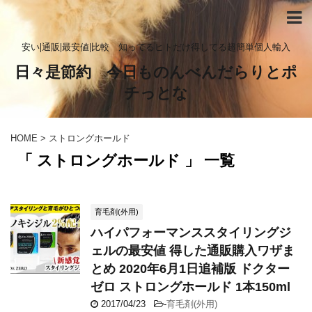
安い|通販|最安値|比較 知ってるヒトだけ得してる超簡単個人輸入
日々是節約 今日ものんべんだらりとポ
チっとな
HOME
>
ストロングホールド
「 ストロングホールド 」 一覧
育毛剤(外用)
ハイパフォーマンススタイリングジ
ェルの最安値 得した通販購入ワザま
とめ 2020年6月1日追補版 ドクター
ゼロ ストロングホールド 1本150ml
2017/04/23
-
育毛剤(外用)