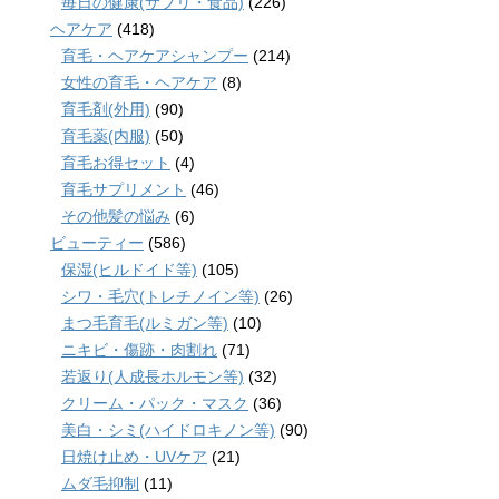
毎日の健康(サプリ・食品)
(226)
ヘアケア
(418)
育毛・ヘアケアシャンプー
(214)
女性の育毛・ヘアケア
(8)
育毛剤(外用)
(90)
育毛薬(内服)
(50)
育毛お得セット
(4)
育毛サプリメント
(46)
その他髪の悩み
(6)
ビューティー
(586)
保湿(ヒルドイド等)
(105)
シワ・毛穴(トレチノイン等)
(26)
まつ毛育毛(ルミガン等)
(10)
ニキビ・傷跡・肉割れ
(71)
若返り(人成長ホルモン等)
(32)
クリーム・パック・マスク
(36)
美白・シミ(ハイドロキノン等)
(90)
日焼け止め・UVケア
(21)
ムダ毛抑制
(11)