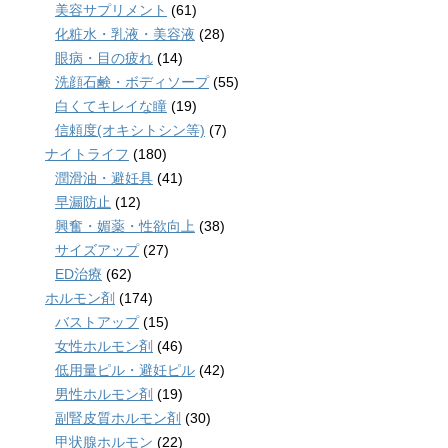
美容サプリメント
(61)
化粧水・乳液・美容液
(28)
眼病・目の疲れ
(14)
洗顔石鹸・ボディソープ
(55)
白くてキレイな瞳
(19)
信頼度(オキシトシン等)
(7)
ナイトライフ
(180)
潤滑油・避妊具
(41)
早漏防止
(12)
興奮・媚薬・性欲向上
(38)
サイズアップ
(27)
ED治療
(62)
ホルモン剤
(174)
バストアップ
(15)
女性ホルモン剤
(46)
低用量ピル・避妊ピル
(42)
男性ホルモン剤
(19)
副腎皮質ホルモン剤
(30)
甲状腺ホルモン
(22)