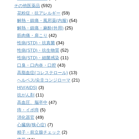
その他医薬品
(592)
花粉症・抗アレルギー
(59)
解熱・鎮痛・風邪薬(内服)
(54)
解熱・鎮痛・麻酔(外用)
(25)
筋肉痛・肩こり
(42)
性病(STD)・抗真菌
(34)
性病(STD)・抗生物質
(52)
性病(STD)・細菌感染
(11)
口臭・口内炎・口腔
(43)
高脂血症(コレステロール)
(13)
ヘルペス/尖圭コンジローマ
(21)
HIV(AIDS)
(3)
抗がん剤
(11)
高血圧、脳卒中
(47)
痔・イボ痔
(5)
消化器官
(49)
心臓病(狭心症)
(7)
精子・前立腺チェック
(2)