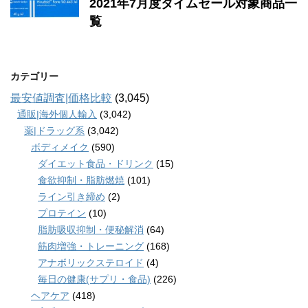
2021年7月度タイムセール対象商品一
覧
カテゴリー
最安値調査|価格比較
(3,045)
通販|海外個人輸入
(3,042)
薬|ドラッグ系
(3,042)
ボディメイク
(590)
ダイエット食品・ドリンク
(15)
食欲抑制・脂肪燃焼
(101)
ライン引き締め
(2)
プロテイン
(10)
脂肪吸収抑制・便秘解消
(64)
筋肉増強・トレーニング
(168)
アナボリックステロイド
(4)
毎日の健康(サプリ・食品)
(226)
ヘアケア
(418)