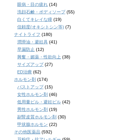
眼病・目の疲れ
(14)
洗顔石鹸・ボディソープ
(55)
白くてキレイな瞳
(19)
信頼度(オキシトシン等)
(7)
ナイトライフ
(180)
潤滑油・避妊具
(41)
早漏防止
(12)
興奮・媚薬・性欲向上
(38)
サイズアップ
(27)
ED治療
(62)
ホルモン剤
(174)
バストアップ
(15)
女性ホルモン剤
(46)
低用量ピル・避妊ピル
(42)
男性ホルモン剤
(19)
副腎皮質ホルモン剤
(30)
甲状腺ホルモン
(22)
その他医薬品
(592)
花粉症・抗アレルギー
(59)