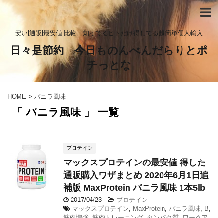
安い|通販|最安値|比較 知ってるヒトだけ得してる超簡単個人輸入
日々是節約 今日ものんべんだらりとポ
チっとな
HOME
>
バニラ風味
「 バニラ風味 」 一覧
プロテイン
マックスプロテインの最安値 得した
通販購入ワザまとめ 2020年6月1日追
補版 MaxProtein バニラ風味 1本5lb
2017/04/23
-
プロテイン
マックスプロテイン
,
MaxProtein
,
バニラ風味
,
B
,
筋肉増強
,
筋肉トレーニング
,
タンパク質
,
ワークア