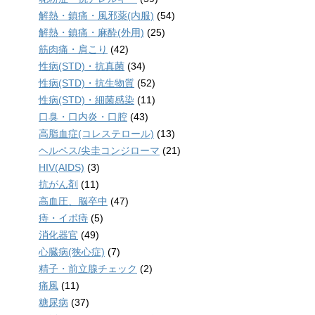
解熱・鎮痛・風邪薬(内服)
(54)
解熱・鎮痛・麻酔(外用)
(25)
筋肉痛・肩こり
(42)
性病(STD)・抗真菌
(34)
性病(STD)・抗生物質
(52)
性病(STD)・細菌感染
(11)
口臭・口内炎・口腔
(43)
高脂血症(コレステロール)
(13)
ヘルペス/尖圭コンジローマ
(21)
HIV(AIDS)
(3)
抗がん剤
(11)
高血圧、脳卒中
(47)
痔・イボ痔
(5)
消化器官
(49)
心臓病(狭心症)
(7)
精子・前立腺チェック
(2)
痛風
(11)
糖尿病
(37)