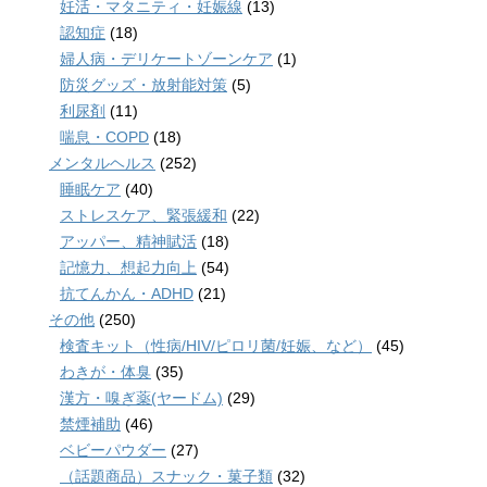
妊活・マタニティ・妊娠線
(13)
認知症
(18)
婦人病・デリケートゾーンケア
(1)
防災グッズ・放射能対策
(5)
利尿剤
(11)
喘息・COPD
(18)
メンタルヘルス
(252)
睡眠ケア
(40)
ストレスケア、緊張緩和
(22)
アッパー、精神賦活
(18)
記憶力、想起力向上
(54)
抗てんかん・ADHD
(21)
その他
(250)
検査キット（性病/HIV/ピロリ菌/妊娠、など）
(45)
わきが・体臭
(35)
漢方・嗅ぎ薬(ヤードム)
(29)
禁煙補助
(46)
ベビーパウダー
(27)
（話題商品）スナック・菓子類
(32)