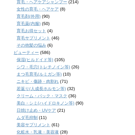
育毛・ヘアケアシャンプー
(214)
女性の育毛・ヘアケア
(8)
育毛剤(外用)
(90)
育毛薬(内服)
(50)
育毛お得セット
(4)
育毛サプリメント
(46)
その他髪の悩み
(6)
ビューティー
(586)
保湿(ヒルドイド等)
(105)
シワ・毛穴(トレチノイン等)
(26)
まつ毛育毛(ルミガン等)
(10)
ニキビ・傷跡・肉割れ
(71)
若返り(人成長ホルモン等)
(32)
クリーム・パック・マスク
(36)
美白・シミ(ハイドロキノン等)
(90)
日焼け止め・UVケア
(21)
ムダ毛抑制
(11)
美容サプリメント
(61)
化粧水・乳液・美容液
(28)