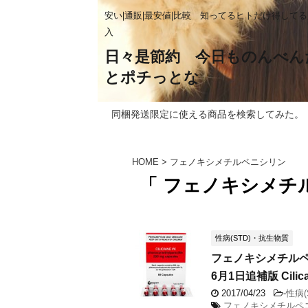
安い|通販|最安値|比較 知ってるヒトだけ得して
入
日々是節約 今日ものんべん
とポチっとな
同梱発送限定に使える商品を検索してみた。
HOME
>
フェノキシメチルペニシリン
「 フェノキシメチ
性病(STD)・抗生物質
フェノキシメチルペ
6月1日追補版 Cilica
2017/04/23
-
性病(
フェノキシメチルペ