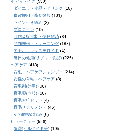
ボディメイク
(590)
ダイエット食品・ドリンク
(15)
食欲抑制・脂肪燃焼
(101)
ライン引き締め
(2)
プロテイン
(10)
脂肪吸収抑制・便秘解消
(64)
筋肉増強・トレーニング
(168)
アナボリックステロイド
(4)
毎日の健康(サプリ・食品)
(226)
ヘアケア
(418)
育毛・ヘアケアシャンプー
(214)
女性の育毛・ヘアケア
(8)
育毛剤(外用)
(90)
育毛薬(内服)
(50)
育毛お得セット
(4)
育毛サプリメント
(46)
その他髪の悩み
(6)
ビューティー
(586)
保湿(ヒルドイド等)
(105)