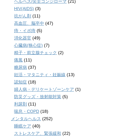
ヘルペス/尖圭コンジローマ
(21)
HIV(AIDS)
(3)
抗がん剤
(11)
高血圧、脳卒中
(47)
痔・イボ痔
(5)
消化器官
(49)
心臓病(狭心症)
(7)
精子・前立腺チェック
(2)
痛風
(11)
糖尿病
(37)
妊活・マタニティ・妊娠線
(13)
認知症
(18)
婦人病・デリケートゾーンケア
(1)
防災グッズ・放射能対策
(5)
利尿剤
(11)
喘息・COPD
(18)
メンタルヘルス
(252)
睡眠ケア
(40)
ストレスケア、緊張緩和
(22)