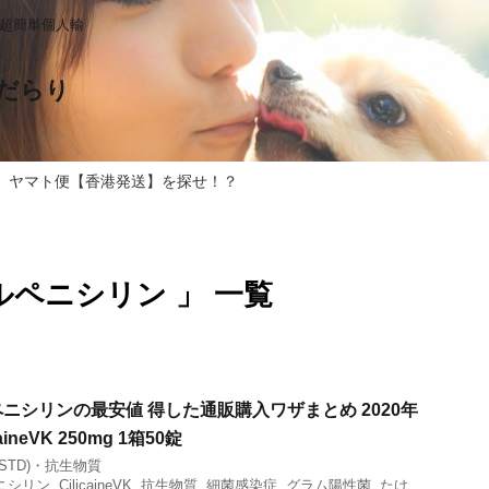
る超簡単個人輸
だらり
 ヤマト便【香港発送】を探せ！？
ルペニシリン 」 一覧
ニシリンの最安値 得した通販購入ワザまとめ 2020年
ineVK 250mg 1箱50錠
STD)・抗生物質
ニシリン
,
CilicaineVK
,
抗生物質
,
細菌感染症
,
グラム陽性菌
,
たけ