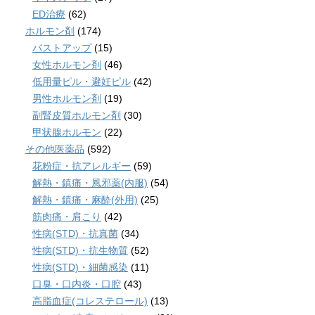
ED治療
(62)
ホルモン剤
(174)
バストアップ
(15)
女性ホルモン剤
(46)
低用量ピル・避妊ピル
(42)
男性ホルモン剤
(19)
副腎皮質ホルモン剤
(30)
甲状腺ホルモン
(22)
その他医薬品
(592)
花粉症・抗アレルギー
(59)
解熱・鎮痛・風邪薬(内服)
(54)
解熱・鎮痛・麻酔(外用)
(25)
筋肉痛・肩こり
(42)
性病(STD)・抗真菌
(34)
性病(STD)・抗生物質
(52)
性病(STD)・細菌感染
(11)
口臭・口内炎・口腔
(43)
高脂血症(コレステロール)
(13)