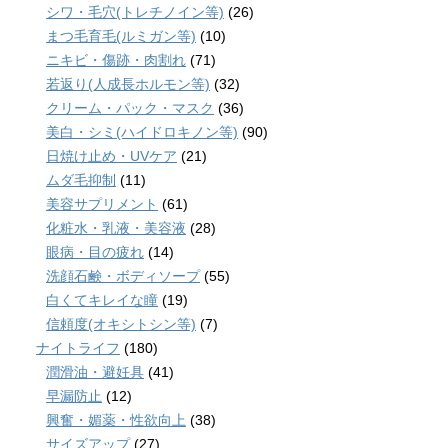
シワ・毛穴(トレチノイン等)
(26)
まつ毛育毛(ルミガン等)
(10)
ニキビ・傷跡・肉割れ
(71)
若返り(人成長ホルモン等)
(32)
クリーム・パック・マスク
(36)
美白・シミ(ハイドロキノン等)
(90)
日焼け止め・UVケア
(21)
ムダ毛抑制
(11)
美容サプリメント
(61)
化粧水・乳液・美容液
(28)
眼病・目の疲れ
(14)
洗顔石鹸・ボディソープ
(55)
白くてキレイな瞳
(19)
信頼度(オキシトシン等)
(7)
ナイトライフ
(180)
潤滑油・避妊具
(41)
早漏防止
(12)
興奮・媚薬・性欲向上
(38)
サイズアップ
(27)