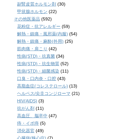
副腎皮質ホルモン剤
(30)
甲状腺ホルモン
(22)
その他医薬品
(592)
花粉症・抗アレルギー
(59)
解熱・鎮痛・風邪薬(内服)
(54)
解熱・鎮痛・麻酔(外用)
(25)
筋肉痛・肩こり
(42)
性病(STD)・抗真菌
(34)
性病(STD)・抗生物質
(52)
性病(STD)・細菌感染
(11)
口臭・口内炎・口腔
(43)
高脂血症(コレステロール)
(13)
ヘルペス/尖圭コンジローマ
(21)
HIV(AIDS)
(3)
抗がん剤
(11)
高血圧、脳卒中
(47)
痔・イボ痔
(5)
消化器官
(49)
心臓病(狭心症)
(7)