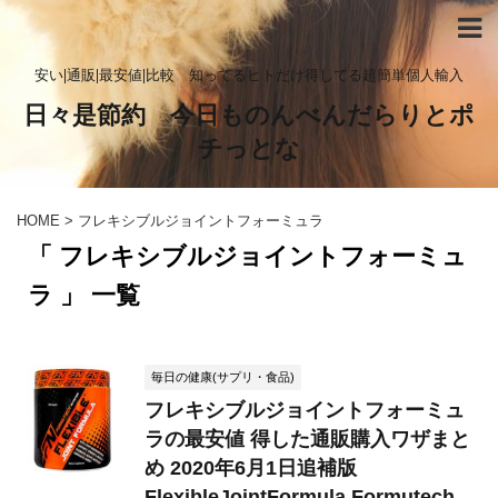
安い|通販|最安値|比較 知ってるヒトだけ得してる超簡単個人輸入
日々是節約 今日ものんべんだらりとポ
チっとな
HOME
>
フレキシブルジョイントフォーミュラ
「 フレキシブルジョイントフォーミュ
ラ 」 一覧
毎日の健康(サプリ・食品)
フレキシブルジョイントフォーミュ
ラの最安値 得した通販購入ワザまと
め 2020年6月1日追補版
FlexibleJointFormula Formutech