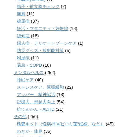
精子・前立腺チェック
(2)
痛風
(11)
糖尿病
(37)
妊活・マタニティ・妊娠線
(13)
認知症
(18)
婦人病・デリケートゾーンケア
(1)
防災グッズ・放射能対策
(5)
利尿剤
(11)
喘息・COPD
(18)
メンタルヘルス
(252)
睡眠ケア
(40)
ストレスケア、緊張緩和
(22)
アッパー、精神賦活
(18)
記憶力、想起力向上
(54)
抗てんかん・ADHD
(21)
その他
(250)
検査キット（性病/HIV/ピロリ菌/妊娠、など）
(45)
わきが・体臭
(35)