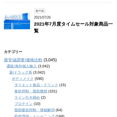
セール
2021/07/26
2021年7月度タイムセール対象商品一
覧
カテゴリー
最安値調査|価格比較
(3,045)
通販|海外個人輸入
(3,042)
薬|ドラッグ系
(3,042)
ボディメイク
(590)
ダイエット食品・ドリンク
(15)
食欲抑制・脂肪燃焼
(101)
ライン引き締め
(2)
プロテイン
(10)
脂肪吸収抑制・便秘解消
(64)
筋肉増強・トレーニング
(168)