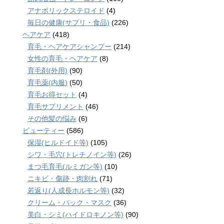
アナボリックステロイド
(4)
毎日の健康(サプリ・食品)
(226)
ヘアケア
(418)
育毛・ヘアケアシャンプー
(214)
女性の育毛・ヘアケア
(8)
育毛剤(外用)
(90)
育毛薬(内服)
(50)
育毛お得セット
(4)
育毛サプリメント
(46)
その他髪の悩み
(6)
ビューティー
(586)
保湿(ヒルドイド等)
(105)
シワ・毛穴(トレチノイン等)
(26)
まつ毛育毛(ルミガン等)
(10)
ニキビ・傷跡・肉割れ
(71)
若返り(人成長ホルモン等)
(32)
クリーム・パック・マスク
(36)
美白・シミ(ハイドロキノン等)
(90)