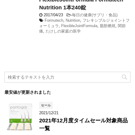
Nutrition 1本240錠
2017/04/23
-
毎日の健康(サプリ・食品)
Formutech
,
Nutrition
,
フレキシブルジョイントフ
ォーミュラ
,
FlexibleJointFormula
,
脂肪燃焼
,
関節
痛
,
たけしの家庭の医学
最安値が更新されました
セール
2021/12/21
2021年12月度タイムセール対象商品
一覧