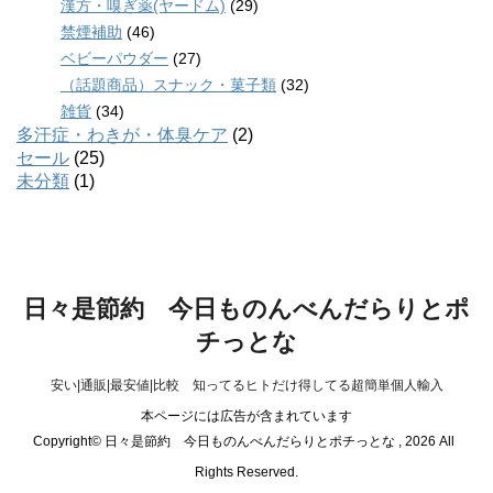
漢方・嗅ぎ薬(ヤードム)
(29)
禁煙補助
(46)
ベビーパウダー
(27)
（話題商品）スナック・菓子類
(32)
雑貨
(34)
多汗症・わきが・体臭ケア
(2)
セール
(25)
未分類
(1)
日々是節約 今日ものんべんだらりとポ
チっとな
安い|通販|最安値|比較 知ってるヒトだけ得してる超簡単個人輸入
本ページには広告が含まれています
Copyright© 日々是節約 今日ものんべんだらりとポチっとな , 2026 All
Rights Reserved.