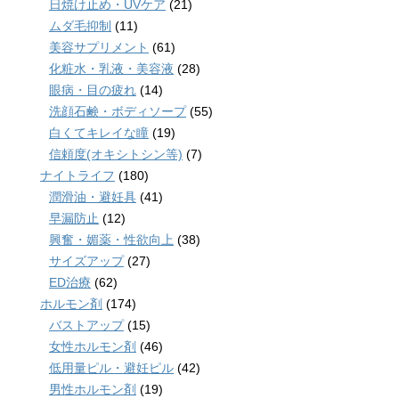
日焼け止め・UVケア
(21)
ムダ毛抑制
(11)
美容サプリメント
(61)
化粧水・乳液・美容液
(28)
眼病・目の疲れ
(14)
洗顔石鹸・ボディソープ
(55)
白くてキレイな瞳
(19)
信頼度(オキシトシン等)
(7)
ナイトライフ
(180)
潤滑油・避妊具
(41)
早漏防止
(12)
興奮・媚薬・性欲向上
(38)
サイズアップ
(27)
ED治療
(62)
ホルモン剤
(174)
バストアップ
(15)
女性ホルモン剤
(46)
低用量ピル・避妊ピル
(42)
男性ホルモン剤
(19)