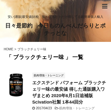
安い|通販|最安値|比較 知ってるヒトだけ得してる超簡単個人輸入
日々是節約 今日ものんべんだらりとポ
チっとな
HOME
>
ブラックチェリー味
「 ブラックチェリー味 」 一覧
筋肉増強・トレーニング
エクステンド パフォーム ブラックチ
ェリー味の最安値 得した通販購入ワ
ザまとめ 2020年6月1日追補版
Scivation社製 1本44回分
2017/04/23
-
筋肉増強・トレーニング