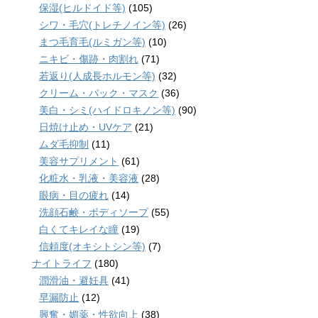
保湿(ヒルドイド等)
(105)
シワ・毛穴(トレチノイン等)
(26)
まつ毛育毛(ルミガン等)
(10)
ニキビ・傷跡・肉割れ
(71)
若返り(人成長ホルモン等)
(32)
クリーム・パック・マスク
(36)
美白・シミ(ハイドロキノン等)
(90)
日焼け止め・UVケア
(21)
ムダ毛抑制
(11)
美容サプリメント
(61)
化粧水・乳液・美容液
(28)
眼病・目の疲れ
(14)
洗顔石鹸・ボディソープ
(55)
白くてキレイな瞳
(19)
信頼度(オキシトシン等)
(7)
ナイトライフ
(180)
潤滑油・避妊具
(41)
早漏防止
(12)
興奮・媚薬・性欲向上
(38)