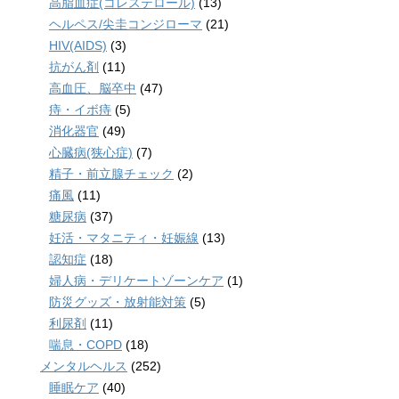
高脂血症(コレステロール)
(13)
ヘルペス/尖圭コンジローマ
(21)
HIV(AIDS)
(3)
抗がん剤
(11)
高血圧、脳卒中
(47)
痔・イボ痔
(5)
消化器官
(49)
心臓病(狭心症)
(7)
精子・前立腺チェック
(2)
痛風
(11)
糖尿病
(37)
妊活・マタニティ・妊娠線
(13)
認知症
(18)
婦人病・デリケートゾーンケア
(1)
防災グッズ・放射能対策
(5)
利尿剤
(11)
喘息・COPD
(18)
メンタルヘルス
(252)
睡眠ケア
(40)