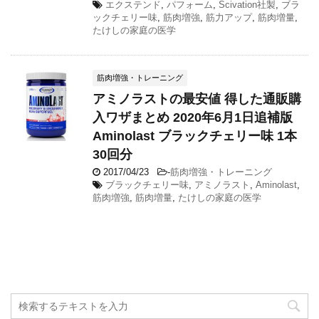
エクステンド
,
パフォーム
,
Scivation社製
,
ブラ
ックチェリー味
,
筋肉増強
,
筋力アップ
,
筋肉増量
,
たけしの家庭の医学
筋肉増強・トレーニング
アミノラストの最安値 得した通販購
入ワザまとめ 2020年6月1日追補版
Aminolast ブラックチェリー味 1本
30回分
2017/04/23
-
筋肉増強・トレーニング
ブラックチェリー味
,
アミノラスト
,
Aminolast
,
筋肉増強
,
筋肉増量
,
たけしの家庭の医学