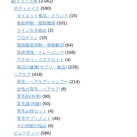
薬|ドラッグ系
(3,042)
ボディメイク
(590)
ダイエット食品・ドリンク
(15)
食欲抑制・脂肪燃焼
(101)
ライン引き締め
(2)
プロテイン
(10)
脂肪吸収抑制・便秘解消
(64)
筋肉増強・トレーニング
(168)
アナボリックステロイド
(4)
毎日の健康(サプリ・食品)
(226)
ヘアケア
(418)
育毛・ヘアケアシャンプー
(214)
女性の育毛・ヘアケア
(8)
育毛剤(外用)
(90)
育毛薬(内服)
(50)
育毛お得セット
(4)
育毛サプリメント
(46)
その他髪の悩み
(6)
ビューティー
(586)