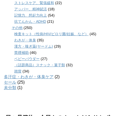
ストレスケア、緊張緩和
(22)
アッパー、精神賦活
(18)
記憶力、想起力向上
(54)
抗てんかん・ADHD
(21)
その他
(250)
検査キット（性病/HIV/ピロリ菌/妊娠、など）
(45)
わきが・体臭
(35)
漢方・嗅ぎ薬(ヤードム)
(29)
禁煙補助
(46)
ベビーパウダー
(27)
（話題商品）スナック・菓子類
(32)
雑貨
(34)
多汗症・わきが・体臭ケア
(2)
セール
(25)
未分類
(1)