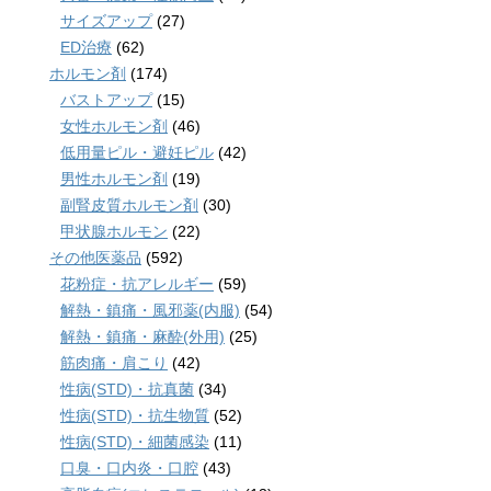
サイズアップ
(27)
ED治療
(62)
ホルモン剤
(174)
バストアップ
(15)
女性ホルモン剤
(46)
低用量ピル・避妊ピル
(42)
男性ホルモン剤
(19)
副腎皮質ホルモン剤
(30)
甲状腺ホルモン
(22)
その他医薬品
(592)
花粉症・抗アレルギー
(59)
解熱・鎮痛・風邪薬(内服)
(54)
解熱・鎮痛・麻酔(外用)
(25)
筋肉痛・肩こり
(42)
性病(STD)・抗真菌
(34)
性病(STD)・抗生物質
(52)
性病(STD)・細菌感染
(11)
口臭・口内炎・口腔
(43)