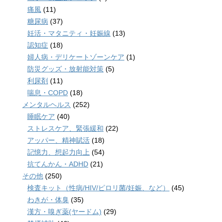
痛風
(11)
糖尿病
(37)
妊活・マタニティ・妊娠線
(13)
認知症
(18)
婦人病・デリケートゾーンケア
(1)
防災グッズ・放射能対策
(5)
利尿剤
(11)
喘息・COPD
(18)
メンタルヘルス
(252)
睡眠ケア
(40)
ストレスケア、緊張緩和
(22)
アッパー、精神賦活
(18)
記憶力、想起力向上
(54)
抗てんかん・ADHD
(21)
その他
(250)
検査キット（性病/HIV/ピロリ菌/妊娠、など）
(45)
わきが・体臭
(35)
漢方・嗅ぎ薬(ヤードム)
(29)