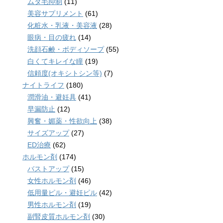
ムダ毛抑制
(11)
美容サプリメント
(61)
化粧水・乳液・美容液
(28)
眼病・目の疲れ
(14)
洗顔石鹸・ボディソープ
(55)
白くてキレイな瞳
(19)
信頼度(オキシトシン等)
(7)
ナイトライフ
(180)
潤滑油・避妊具
(41)
早漏防止
(12)
興奮・媚薬・性欲向上
(38)
サイズアップ
(27)
ED治療
(62)
ホルモン剤
(174)
バストアップ
(15)
女性ホルモン剤
(46)
低用量ピル・避妊ピル
(42)
男性ホルモン剤
(19)
副腎皮質ホルモン剤
(30)