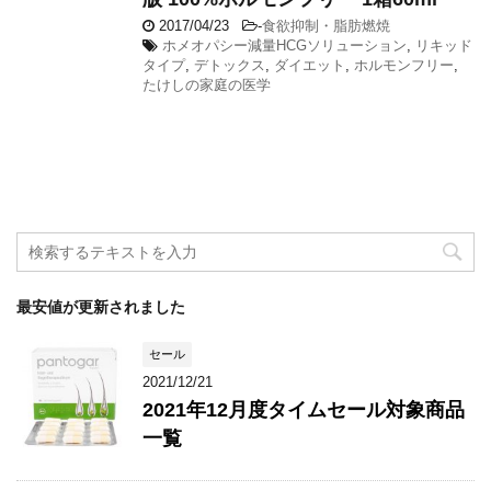
2017/04/23
-
食欲抑制・脂肪燃焼
ホメオパシー減量HCGソリューション
,
リキッド
タイプ
,
デトックス
,
ダイエット
,
ホルモンフリー
,
たけしの家庭の医学
最安値が更新されました
セール
2021/12/21
2021年12月度タイムセール対象商品
一覧