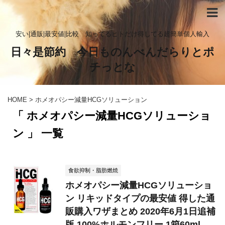
安い|通販|最安値|比較 知ってるヒトだけ得してる超簡単個人輸入
日々是節約 今日ものんべんだらりとポ
チっとな
HOME
>
ホメオパシー減量HCGソリューション
「 ホメオパシー減量HCGソリューショ
ン 」 一覧
食欲抑制・脂肪燃焼
ホメオパシー減量HCGソリューショ
ン リキッドタイプの最安値 得した通
販購入ワザまとめ 2020年6月1日追補
版 100%ホルモンフリー 1箱60ml