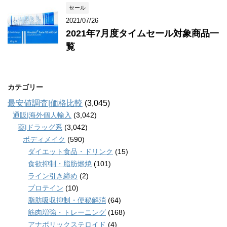
セール
2021/07/26
2021年7月度タイムセール対象商品一
覧
カテゴリー
最安値調査|価格比較
(3,045)
通販|海外個人輸入
(3,042)
薬|ドラッグ系
(3,042)
ボディメイク
(590)
ダイエット食品・ドリンク
(15)
食欲抑制・脂肪燃焼
(101)
ライン引き締め
(2)
プロテイン
(10)
脂肪吸収抑制・便秘解消
(64)
筋肉増強・トレーニング
(168)
アナボリックステロイド
(4)