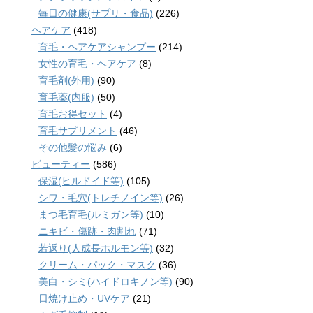
毎日の健康(サプリ・食品)
(226)
ヘアケア
(418)
育毛・ヘアケアシャンプー
(214)
女性の育毛・ヘアケア
(8)
育毛剤(外用)
(90)
育毛薬(内服)
(50)
育毛お得セット
(4)
育毛サプリメント
(46)
その他髪の悩み
(6)
ビューティー
(586)
保湿(ヒルドイド等)
(105)
シワ・毛穴(トレチノイン等)
(26)
まつ毛育毛(ルミガン等)
(10)
ニキビ・傷跡・肉割れ
(71)
若返り(人成長ホルモン等)
(32)
クリーム・パック・マスク
(36)
美白・シミ(ハイドロキノン等)
(90)
日焼け止め・UVケア
(21)