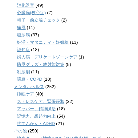
消化器官
(49)
心臓病(狭心症)
(7)
精子・前立腺チェック
(2)
痛風
(11)
糖尿病
(37)
妊活・マタニティ・妊娠線
(13)
認知症
(18)
婦人病・デリケートゾーンケア
(1)
防災グッズ・放射能対策
(5)
利尿剤
(11)
喘息・COPD
(18)
メンタルヘルス
(252)
睡眠ケア
(40)
ストレスケア、緊張緩和
(22)
アッパー、精神賦活
(18)
記憶力、想起力向上
(54)
抗てんかん・ADHD
(21)
その他
(250)