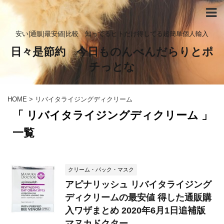
安い|通販|最安値|比較 知ってるヒトだけ得してる超簡単個人輸入
日々是節約 今日ものんべんだらりとポ
チっとな
HOME
>
リバイタライジングディクリーム
「 リバイタライジングディクリーム 」
一覧
クリーム・パック・マスク
アピナリッシュ リバイタライジング
ディクリームの最安値 得した通販購
入ワザまとめ 2020年6月1日追補版
マヌカドクター