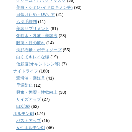
クリーム・パック・マスク
(36)
美白・シミ(ハイドロキノン等)
(90)
日焼け止め・UVケア
(21)
ムダ毛抑制
(11)
美容サプリメント
(61)
化粧水・乳液・美容液
(28)
眼病・目の疲れ
(14)
洗顔石鹸・ボディソープ
(55)
白くてキレイな瞳
(19)
信頼度(オキシトシン等)
(7)
ナイトライフ
(180)
潤滑油・避妊具
(41)
早漏防止
(12)
興奮・媚薬・性欲向上
(38)
サイズアップ
(27)
ED治療
(62)
ホルモン剤
(174)
バストアップ
(15)
女性ホルモン剤
(46)