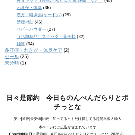
検査キット（性病/HIV/ピロリ菌/妊娠、など）
(45)
わきが・体臭
(35)
漢方・嗅ぎ薬(ヤードム)
(29)
禁煙補助
(46)
ベビーパウダー
(27)
（話題商品）スナック・菓子類
(32)
雑貨
(34)
多汗症・わきが・体臭ケア
(2)
セール
(25)
未分類
(1)
日々是節約 今日ものんべんだらりとポ
チっとな
安い|通販|最安値|比較 知ってるヒトだけ得してる超簡単個人輸入
本ページには広告が含まれています
Copyright© 日々是節約 今日ものんべんだらりとポチっとな , 2026 All