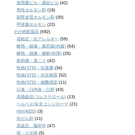
低用量ピル・避妊ピル
(42)
男性ホルモン剤
(19)
副腎皮質ホルモン剤
(30)
甲状腺ホルモン
(22)
その他医薬品
(592)
花粉症・抗アレルギー
(59)
解熱・鎮痛・風邪薬(内服)
(54)
解熱・鎮痛・麻酔(外用)
(25)
筋肉痛・肩こり
(42)
性病(STD)・抗真菌
(34)
性病(STD)・抗生物質
(52)
性病(STD)・細菌感染
(11)
口臭・口内炎・口腔
(43)
高脂血症(コレステロール)
(13)
ヘルペス/尖圭コンジローマ
(21)
HIV(AIDS)
(3)
抗がん剤
(11)
高血圧、脳卒中
(47)
痔・イボ痔
(5)