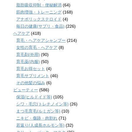
脂肪吸収抑制・便秘解消
(64)
筋肉増強・トレーニング
(168)
アナボリックステロイド
(4)
毎日の健康(サプリ・食品)
(226)
ヘアケア
(418)
育毛・ヘアケアシャンプー
(214)
女性の育毛・ヘアケア
(8)
育毛剤(外用)
(90)
育毛薬(内服)
(50)
育毛お得セット
(4)
育毛サプリメント
(46)
その他髪の悩み
(6)
ビューティー
(586)
保湿(ヒルドイド等)
(105)
シワ・毛穴(トレチノイン等)
(26)
まつ毛育毛(ルミガン等)
(10)
ニキビ・傷跡・肉割れ
(71)
若返り(人成長ホルモン等)
(32)