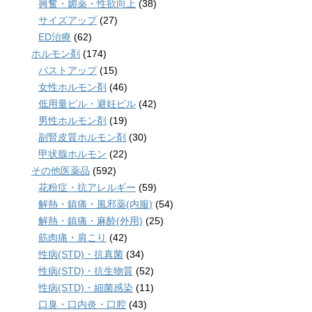
興奮・媚薬・性欲向上
(38)
サイズアップ
(27)
ED治療
(62)
ホルモン剤
(174)
バストアップ
(15)
女性ホルモン剤
(46)
低用量ピル・避妊ピル
(42)
男性ホルモン剤
(19)
副腎皮質ホルモン剤
(30)
甲状腺ホルモン
(22)
その他医薬品
(592)
花粉症・抗アレルギー
(59)
解熱・鎮痛・風邪薬(内服)
(54)
解熱・鎮痛・麻酔(外用)
(25)
筋肉痛・肩こり
(42)
性病(STD)・抗真菌
(34)
性病(STD)・抗生物質
(52)
性病(STD)・細菌感染
(11)
口臭・口内炎・口腔
(43)