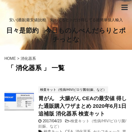
安い|通販|最安値|比較 知ってるヒトだけ得してる超簡単個人輸入
日々是節約 今日ものんべんだらりとポ
チっとな
HOME
>
消化器系
「 消化器系 」 一覧
検査キット（性病/HIV/ピロリ菌/妊娠、など）
胃がん 大腸がん CEAの最安値 得し
た通販購入ワザまとめ 2020年6月1日
追補版 消化器系 検査キット
2017/04/23
-
検査キット（性病/HIV/ピロリ菌/
妊娠、など）
検査キット
,
CEA
,
消化器系
,
セルフチェック
,
胃