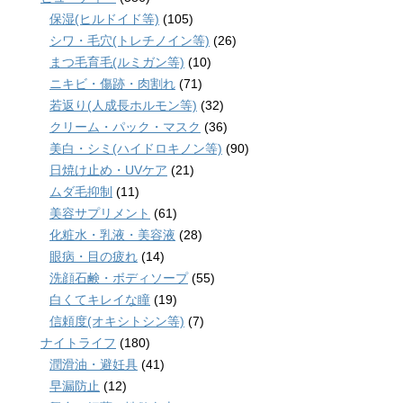
保湿(ヒルドイド等)
(105)
シワ・毛穴(トレチノイン等)
(26)
まつ毛育毛(ルミガン等)
(10)
ニキビ・傷跡・肉割れ
(71)
若返り(人成長ホルモン等)
(32)
クリーム・パック・マスク
(36)
美白・シミ(ハイドロキノン等)
(90)
日焼け止め・UVケア
(21)
ムダ毛抑制
(11)
美容サプリメント
(61)
化粧水・乳液・美容液
(28)
眼病・目の疲れ
(14)
洗顔石鹸・ボディソープ
(55)
白くてキレイな瞳
(19)
信頼度(オキシトシン等)
(7)
ナイトライフ
(180)
潤滑油・避妊具
(41)
早漏防止
(12)