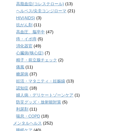
高脂血症(コレステロール)
(13)
ヘルペス/尖圭コンジローマ
(21)
HIV(AIDS)
(3)
抗がん剤
(11)
高血圧、脳卒中
(47)
痔・イボ痔
(5)
消化器官
(49)
心臓病(狭心症)
(7)
精子・前立腺チェック
(2)
痛風
(11)
糖尿病
(37)
妊活・マタニティ・妊娠線
(13)
認知症
(18)
婦人病・デリケートゾーンケア
(1)
防災グッズ・放射能対策
(5)
利尿剤
(11)
喘息・COPD
(18)
メンタルヘルス
(252)
睡眠ケア
(40)