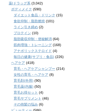
薬|ドラッグ系
(3,042)
ボディメイク
(590)
ダイエット食品・ドリンク
(15)
食欲抑制・脂肪燃焼
(101)
ライン引き締め
(2)
プロテイン
(10)
脂肪吸収抑制・便秘解消
(64)
筋肉増強・トレーニング
(168)
アナボリックステロイド
(4)
毎日の健康(サプリ・食品)
(226)
ヘアケア
(418)
育毛・ヘアケアシャンプー
(214)
女性の育毛・ヘアケア
(8)
育毛剤(外用)
(90)
育毛薬(内服)
(50)
育毛お得セット
(4)
育毛サプリメント
(46)
その他髪の悩み
(6)
ビューティー
(586)