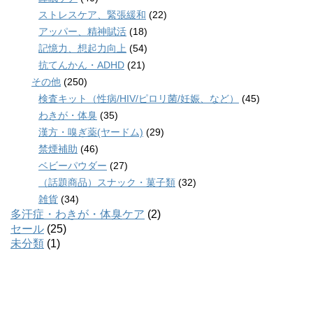
ストレスケア、緊張緩和
(22)
アッパー、精神賦活
(18)
記憶力、想起力向上
(54)
抗てんかん・ADHD
(21)
その他
(250)
検査キット（性病/HIV/ピロリ菌/妊娠、など）
(45)
わきが・体臭
(35)
漢方・嗅ぎ薬(ヤードム)
(29)
禁煙補助
(46)
ベビーパウダー
(27)
（話題商品）スナック・菓子類
(32)
雑貨
(34)
多汗症・わきが・体臭ケア
(2)
セール
(25)
未分類
(1)