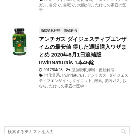
ガン
,
自分で
,
自宅で
,
大腸がん
,
たけしの家庭の医
学
脂肪吸収抑制・便秘解消
アンチガス ダイジェスティブエンザ
イムの最安値 得した通販購入ワザま
とめ 2020年6月1日追補版
IrwinNaturals 1本45錠
2017/04/23
-
脂肪吸収抑制・便秘解消
消化器系
,
IrwinNaturals
,
アンチガス
,
ダイジェス
ティブエンザイム
,
ダイエット
,
酵素
,
腸内ガス
,
お
なら
,
たけしの家庭の医学