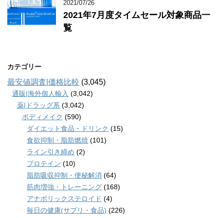
2021/07/26
2021年7月度タイムセール対象商品一
覧
カテゴリー
最安値調査|価格比較
(3,045)
通販|海外個人輸入
(3,042)
薬|ドラッグ系
(3,042)
ボディメイク
(590)
ダイエット食品・ドリンク
(15)
食欲抑制・脂肪燃焼
(101)
ライン引き締め
(2)
プロテイン
(10)
脂肪吸収抑制・便秘解消
(64)
筋肉増強・トレーニング
(168)
アナボリックステロイド
(4)
毎日の健康(サプリ・食品)
(226)