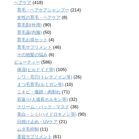
ヘアケア
(418)
育毛・ヘアケアシャンプー
(214)
女性の育毛・ヘアケア
(8)
育毛剤(外用)
(90)
育毛薬(内服)
(50)
育毛お得セット
(4)
育毛サプリメント
(46)
その他髪の悩み
(6)
ビューティー
(586)
保湿(ヒルドイド等)
(105)
シワ・毛穴(トレチノイン等)
(26)
まつ毛育毛(ルミガン等)
(10)
ニキビ・傷跡・肉割れ
(71)
若返り(人成長ホルモン等)
(32)
クリーム・パック・マスク
(36)
美白・シミ(ハイドロキノン等)
(90)
日焼け止め・UVケア
(21)
ムダ毛抑制
(11)
美容サプリメント
(61)