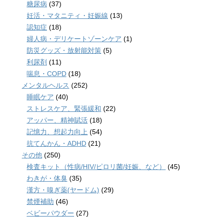
糖尿病
(37)
妊活・マタニティ・妊娠線
(13)
認知症
(18)
婦人病・デリケートゾーンケア
(1)
防災グッズ・放射能対策
(5)
利尿剤
(11)
喘息・COPD
(18)
メンタルヘルス
(252)
睡眠ケア
(40)
ストレスケア、緊張緩和
(22)
アッパー、精神賦活
(18)
記憶力、想起力向上
(54)
抗てんかん・ADHD
(21)
その他
(250)
検査キット（性病/HIV/ピロリ菌/妊娠、など）
(45)
わきが・体臭
(35)
漢方・嗅ぎ薬(ヤードム)
(29)
禁煙補助
(46)
ベビーパウダー
(27)