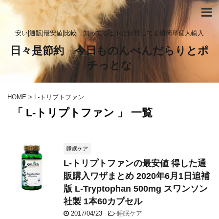
安い|通販|最安値|比較 知ってるヒトだけ得してる超簡単個人輸入
日々是節約 今日ものんべんだらりとポ
チっとな
HOME
>
L-トリプトファン
「 L-トリプトファン 」 一覧
睡眠ケア
L-トリプトファンの最安値 得した通
販購入ワザまとめ 2020年6月1日追補
版 L-Tryptophan 500mg スワンソン
社製 1本60カプセル
2017/04/23
-
睡眠ケア