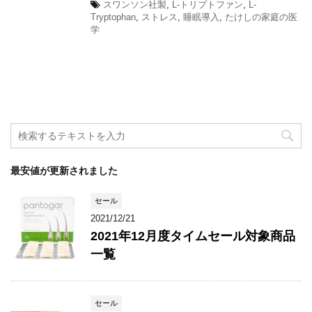
スワンソン社製
,
L-トリプトファン
,
L-
Tryptophan
,
ストレス
,
睡眠導入
,
たけしの家庭の医
学
最安値が更新されました
セール
2021/12/21
2021年12月度タイムセール対象商品
一覧
セール