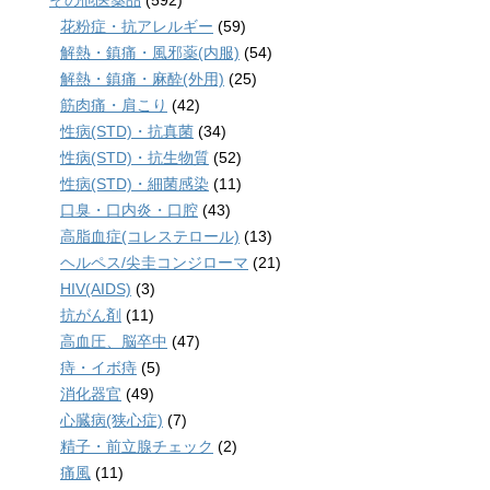
その他医薬品
(592)
花粉症・抗アレルギー
(59)
解熱・鎮痛・風邪薬(内服)
(54)
解熱・鎮痛・麻酔(外用)
(25)
筋肉痛・肩こり
(42)
性病(STD)・抗真菌
(34)
性病(STD)・抗生物質
(52)
性病(STD)・細菌感染
(11)
口臭・口内炎・口腔
(43)
高脂血症(コレステロール)
(13)
ヘルペス/尖圭コンジローマ
(21)
HIV(AIDS)
(3)
抗がん剤
(11)
高血圧、脳卒中
(47)
痔・イボ痔
(5)
消化器官
(49)
心臓病(狭心症)
(7)
精子・前立腺チェック
(2)
痛風
(11)