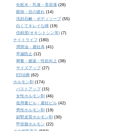
化粧水・乳液・美容液
(28)
眼病・目の疲れ
(14)
洗顔石鹸・ボディソープ
(55)
白くてキレイな瞳
(19)
信頼度(オキシトシン等)
(7)
ナイトライフ
(180)
潤滑油・避妊具
(41)
早漏防止
(12)
興奮・媚薬・性欲向上
(38)
サイズアップ
(27)
ED治療
(62)
ホルモン剤
(174)
バストアップ
(15)
女性ホルモン剤
(46)
低用量ピル・避妊ピル
(42)
男性ホルモン剤
(19)
副腎皮質ホルモン剤
(30)
甲状腺ホルモン
(22)