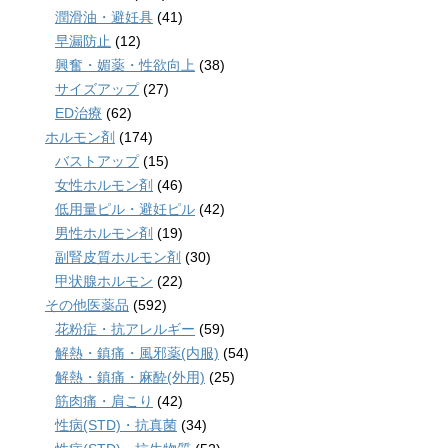
潤滑油・避妊具
(41)
早漏防止
(12)
興奮・媚薬・性欲向上
(38)
サイズアップ
(27)
ED治療
(62)
ホルモン剤
(174)
バストアップ
(15)
女性ホルモン剤
(46)
低用量ピル・避妊ピル
(42)
男性ホルモン剤
(19)
副腎皮質ホルモン剤
(30)
甲状腺ホルモン
(22)
その他医薬品
(592)
花粉症・抗アレルギー
(59)
解熱・鎮痛・風邪薬(内服)
(54)
解熱・鎮痛・麻酔(外用)
(25)
筋肉痛・肩こり
(42)
性病(STD)・抗真菌
(34)