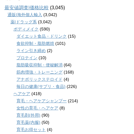
最安値調査|価格比較
(3,045)
通販|海外個人輸入
(3,042)
薬|ドラッグ系
(3,042)
ボディメイク
(590)
ダイエット食品・ドリンク
(15)
食欲抑制・脂肪燃焼
(101)
ライン引き締め
(2)
プロテイン
(10)
脂肪吸収抑制・便秘解消
(64)
筋肉増強・トレーニング
(168)
アナボリックステロイド
(4)
毎日の健康(サプリ・食品)
(226)
ヘアケア
(418)
育毛・ヘアケアシャンプー
(214)
女性の育毛・ヘアケア
(8)
育毛剤(外用)
(90)
育毛薬(内服)
(50)
育毛お得セット
(4)