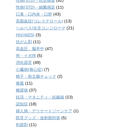
性病(STD)・抗生物質
(52)
性病(STD)・細菌感染
(11)
口臭・口内炎・口腔
(43)
高脂血症(コレステロール)
(13)
ヘルペス/尖圭コンジローマ
(21)
HIV(AIDS)
(3)
抗がん剤
(11)
高血圧、脳卒中
(47)
痔・イボ痔
(5)
消化器官
(49)
心臓病(狭心症)
(7)
精子・前立腺チェック
(2)
痛風
(11)
糖尿病
(37)
妊活・マタニティ・妊娠線
(13)
認知症
(18)
婦人病・デリケートゾーンケア
(1)
防災グッズ・放射能対策
(5)
利尿剤
(11)