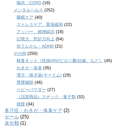
喘息・COPD
(18)
メンタルヘルス
(252)
睡眠ケア
(40)
ストレスケア、緊張緩和
(22)
アッパー、精神賦活
(18)
記憶力、想起力向上
(54)
抗てんかん・ADHD
(21)
その他
(250)
検査キット（性病/HIV/ピロリ菌/妊娠、など）
(45)
わきが・体臭
(35)
漢方・嗅ぎ薬(ヤードム)
(29)
禁煙補助
(46)
ベビーパウダー
(27)
（話題商品）スナック・菓子類
(32)
雑貨
(34)
多汗症・わきが・体臭ケア
(2)
セール
(25)
未分類
(1)