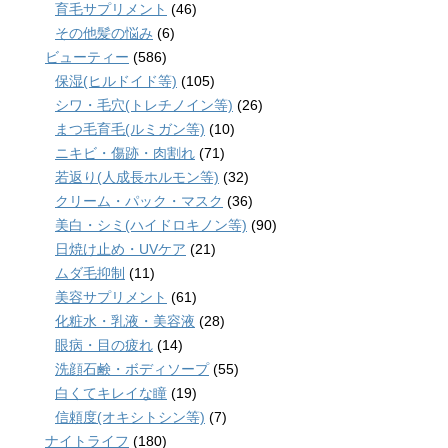
育毛サプリメント
(46)
その他髪の悩み
(6)
ビューティー
(586)
保湿(ヒルドイド等)
(105)
シワ・毛穴(トレチノイン等)
(26)
まつ毛育毛(ルミガン等)
(10)
ニキビ・傷跡・肉割れ
(71)
若返り(人成長ホルモン等)
(32)
クリーム・パック・マスク
(36)
美白・シミ(ハイドロキノン等)
(90)
日焼け止め・UVケア
(21)
ムダ毛抑制
(11)
美容サプリメント
(61)
化粧水・乳液・美容液
(28)
眼病・目の疲れ
(14)
洗顔石鹸・ボディソープ
(55)
白くてキレイな瞳
(19)
信頼度(オキシトシン等)
(7)
ナイトライフ
(180)