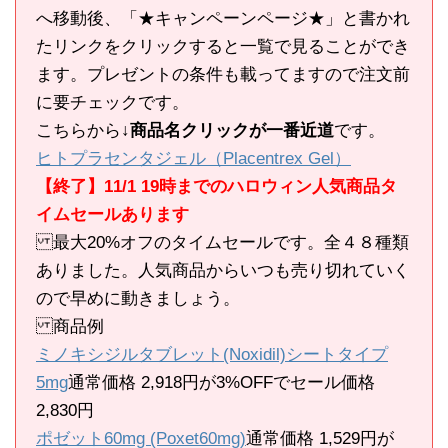
へ移動後、「★キャンペーンページ★」と書かれ
たリンクをクリックすると一覧で見ることができ
ます。プレゼントの条件も載ってますので注文前
に要チェックです。
こちらから
↓商品名クリックが一番近道
です。
ヒトプラセンタジェル（Placentrex Gel）
【終了】11/1 19時までのハロウィン人気商品タ
イムセールあります
最大20%オフのタイムセールです。全４８種類
ありました。人気商品からいつも売り切れていく
ので早めに動きましょう。
商品例
ミノキシジルタブレット(Noxidil)シートタイプ
5mg
通常価格 2,918円が3%OFFでセール価格
2,830円
ポゼット60mg (Poxet60mg)
通常価格 1,529円が