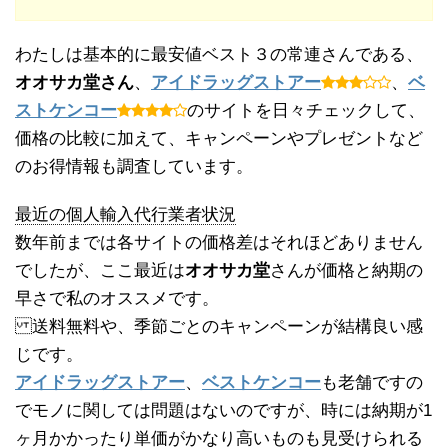
わたしは基本的に最安値ベスト３の常連さんである、
オオサカ堂さん
、
アイドラッグストアー
、
ベ
ストケンコー
のサイトを日々チェックして、
価格の比較に加えて、キャンペーンやプレゼントなど
のお得情報も調査しています。
最近の個人輸入代行業者状況
数年前までは各サイトの価格差はそれほどありません
でしたが、ここ最近は
オオサカ堂
さんが価格と納期の
早さで私のオススメです。
送料無料や、季節ごとのキャンペーンが結構良い感
じです。
アイドラッグストアー
、
ベストケンコー
も老舗ですの
でモノに関しては問題はないのですが、時には納期が1
ヶ月かかったり単価がかなり高いものも見受けられる