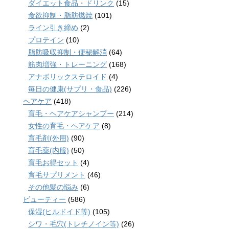
ダイエット食品・ドリンク
(15)
食欲抑制・脂肪燃焼
(101)
ライン引き締め
(2)
プロテイン
(10)
脂肪吸収抑制・便秘解消
(64)
筋肉増強・トレーニング
(168)
アナボリックステロイド
(4)
毎日の健康(サプリ・食品)
(226)
ヘアケア
(418)
育毛・ヘアケアシャンプー
(214)
女性の育毛・ヘアケア
(8)
育毛剤(外用)
(90)
育毛薬(内服)
(50)
育毛お得セット
(4)
育毛サプリメント
(46)
その他髪の悩み
(6)
ビューティー
(586)
保湿(ヒルドイド等)
(105)
シワ・毛穴(トレチノイン等)
(26)