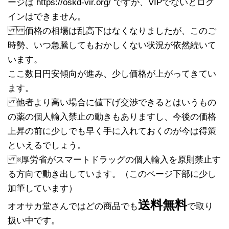
ージは https://oskd-vir.org/ ですが、VIPでないとログ
インはできません。
価格の相場は乱高下はなくなりましたが、このご
時勢、いつ急騰してもおかしくない状況が依然続いて
います。
ここ数日円安傾向が進み、少し価格が上がってきてい
ます。
他者より高い場合に値下げ交渉できるとはいうもの
の薬の個人輸入禁止の動きもありますし、今後の価格
上昇の前に少しでも早く手に入れておくのが今は得策
といえるでしょう。
※厚労省がスマートドラッグの個人輸入を原則禁止す
る方向で動き出しています。（このページ下部に少し
加筆しています）
送料無料
オオサカ堂さんではどの商品でも
で取り
扱い中です。