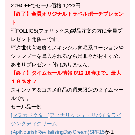
20%OFFでセール価格 1,223円
【終了】全員オリジナルトラベルポーチプレゼン
ト
FOLLICS(フォリックス)製品注文の方に全員プ
レゼント開催中です。
次世代高濃度ミノキシジル育毛系ローションや
シャンプーを購入されるなら是非今がおすすめ。
あまりプレゼント付はありません。
【終了】タイムセール情報 8/12 16時まで。最大
１８％オフ
スキンケア＆コスメ商品の週末限定のタイムセー
ルです。
セール品一例
[マヌカドクター]アピナリッシュ・リバイタライ
ジングディクリーム
(ApiNourishRevitalisingDayCream)SPF15
が１