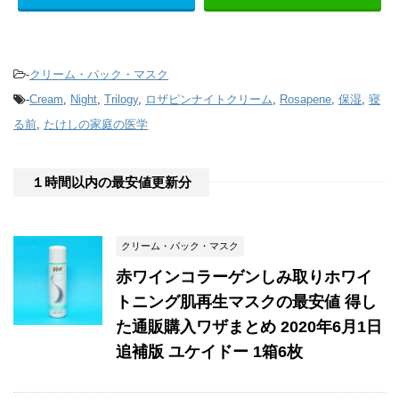
-
クリーム・パック・マスク
-
Cream
,
Night
,
Trilogy
,
ロザピンナイトクリーム
,
Rosapene
,
保湿
,
寝
る前
,
たけしの家庭の医学
１時間以内の最安値更新分
クリーム・パック・マスク
赤ワインコラーゲンしみ取りホワイ
トニング肌再生マスクの最安値 得し
た通販購入ワザまとめ 2020年6月1日
追補版 ユケイドー 1箱6枚