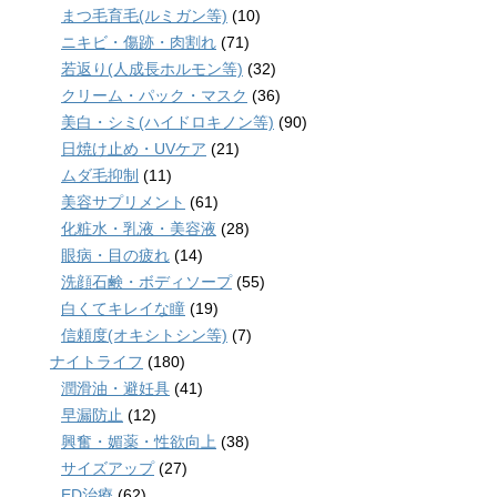
まつ毛育毛(ルミガン等)
(10)
ニキビ・傷跡・肉割れ
(71)
若返り(人成長ホルモン等)
(32)
クリーム・パック・マスク
(36)
美白・シミ(ハイドロキノン等)
(90)
日焼け止め・UVケア
(21)
ムダ毛抑制
(11)
美容サプリメント
(61)
化粧水・乳液・美容液
(28)
眼病・目の疲れ
(14)
洗顔石鹸・ボディソープ
(55)
白くてキレイな瞳
(19)
信頼度(オキシトシン等)
(7)
ナイトライフ
(180)
潤滑油・避妊具
(41)
早漏防止
(12)
興奮・媚薬・性欲向上
(38)
サイズアップ
(27)
ED治療
(62)