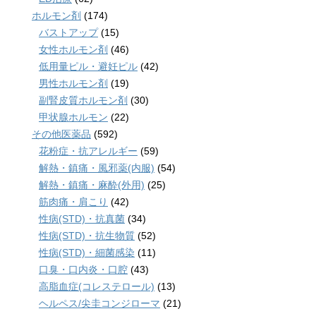
ホルモン剤
(174)
バストアップ
(15)
女性ホルモン剤
(46)
低用量ピル・避妊ピル
(42)
男性ホルモン剤
(19)
副腎皮質ホルモン剤
(30)
甲状腺ホルモン
(22)
その他医薬品
(592)
花粉症・抗アレルギー
(59)
解熱・鎮痛・風邪薬(内服)
(54)
解熱・鎮痛・麻酔(外用)
(25)
筋肉痛・肩こり
(42)
性病(STD)・抗真菌
(34)
性病(STD)・抗生物質
(52)
性病(STD)・細菌感染
(11)
口臭・口内炎・口腔
(43)
高脂血症(コレステロール)
(13)
ヘルペス/尖圭コンジローマ
(21)