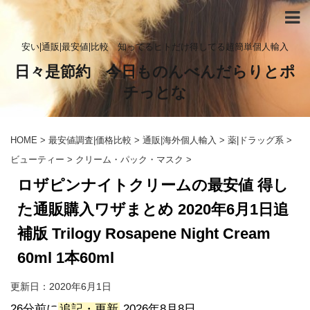
安い|通販|最安値|比較 知ってるヒトだけ得してる超簡単個人輸入
日々是節約 今日ものんべんだらりとポ
チっとな
HOME
>
最安値調査|価格比較
>
通販|海外個人輸入
>
薬|ドラッグ系
>
ビューティー
>
クリーム・パック・マスク
>
ロザピンナイトクリームの最安値 得し
た通販購入ワザまとめ 2020年6月1日追
補版 Trilogy Rosapene Night Cream
60ml 1本60ml
更新日：
2020年6月1日
26分前に
追記・更新
2026年8月8日