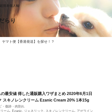
る超簡単個人輸
だらり
 ヤマト便【香港発送】を探せ！？
の最安値 得した通販購入ワザまとめ 2020年6月1日
キノレンクリーム Ezanic Cream 20% 1本15g
ビ・傷跡・肉割れ
クリーム
,
Ezanic
,
ジェネリック
,
スキノレンクリーム
,
アゼライン