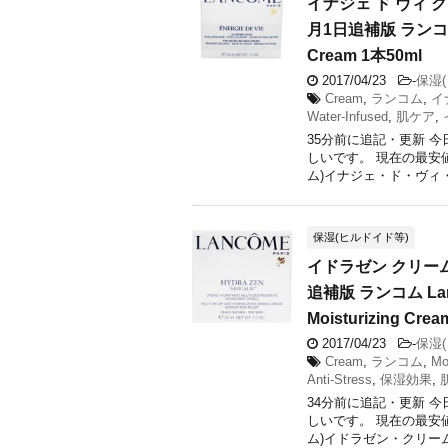
イナジェ ド ヴィ 
月1日追補版 ランコム La
Cream 1本50ml
2017/04/23
-
保湿
Cream
,
ランコム
,
イ
Water-Infused
,
肌ケア
,
35分前に追記・更新 
しいです。 現在の最安
ム)イナジェ・ド・ヴィ・ク
保湿(ヒルドイド等)
イドラゼン クリーム
追補版 ランコム Lanco
Moisturizing Cre
2017/04/23
-
保湿
Cream
,
ランコム
,
Mo
Anti-Stress
,
保湿効果
,
34分前に追記・更新 
しいです。 現在の最安
ム)イドラゼン・クリーム (L