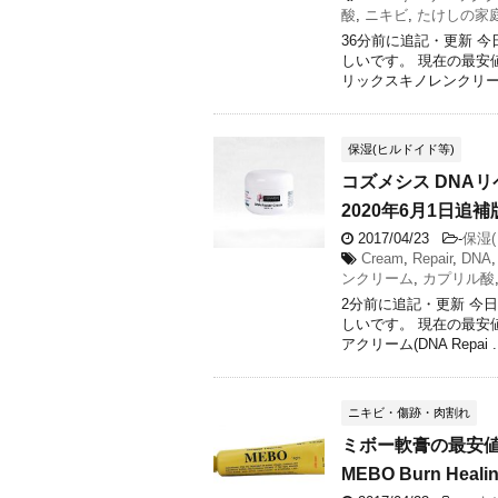
酸
,
ニキビ
,
たけしの家
36分前に追記・更新 
しいです。 現在の最安
リックスキノレンクリーム]
保湿(ヒルドイド等)
コズメシス DNA
2020年6月1日追補版 
2017/04/23
-
保湿
Cream
,
Repair
,
DNA
ンクリーム
,
カプリル酸
2分前に追記・更新 今
しいです。 現在の最安
アクリーム(DNA Repai ..
ニキビ・傷跡・肉割れ
ミボー軟膏の最安値
MEBO Burn Heali