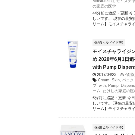
Moisturizing
,
モイスチ
の家庭の医学
44分前に追記・更新 
しいです。 現在の最安
リーム】モイスチャライジ
保湿(ヒルドイド等)
モイスチャライジン
め 2020年6月1日追補
with Pump Dispen
2017/04/23
-
保湿
Cream
,
Skin
,
バニク
プ
,
with
,
Pump
,
Dispens
ーム
,
たけしの家庭の医
6分前に追記・更新 今
しいです。 現在の最安
リーム】モイスチャライジ
保湿(ヒルドイド等)