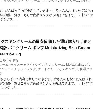
ャライジング
,
ナイトクリーム
,
スキンケア
,
保湿クリーム
,
たけし
今日もがんばって内容更新していきます。皆さんのお役にたてばうれ
値の価格一覧はこちらの商品リンクから確認できます。→【バニク
ングス ...
グスキンクリームの最安値 得した通販購入ワザまと
版 バニクリーム ポンプ Moisturizing Skin Cream
ser 1本453g
(ヒルドイド等)
リーム
,
モイスチャライジングスキンクリーム
,
Moisturizing
,
ポン
er
,
モイスチャライジング
,
ナイトクリーム
,
スキンケア
,
保湿クリ
学
日もがんばって内容更新していきます。皆さんのお役にたてばうれ
値の価格一覧はこちらの商品リンクから確認できます。→【バニク
ングスキ ...