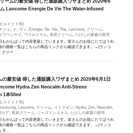
クリームの最安値 得した通販購入ワザまとめ 2020年6
ncome Energie De Vie The Water-Infused
(ヒルドイド等)
ナジェ
,
ド
,
ヴィ
,
Energie
,
De
,
Vie
,
The
,
Lancome
,
クリーム
,
イワベンケイ
,
ワイルドヤム
,
美容クリーム
,
たけしの家庭の医学
今日もがんばって内容更新していきます。皆さんのお役にたてばうれ
値の価格一覧はこちらの商品リンクから確認できます。→(ランコ
リー ...
の最安値 得した通販購入ワザまとめ 2020年6月1日
me Hydra Zen Neocalm Anti-Stress
am 1本50ml
(ヒルドイド等)
isturizing
,
Lancome
,
クリーム
,
イドラゼン
,
Hydra
,
Zen
,
Neocalm
,
肌ケア
,
美容クリーム
,
ジャスミンエキス
,
たけしの家庭の医学
今日もがんばって内容更新していきます。皆さんのお役にたてばうれ
値の価格一覧はこちらの商品リンクから確認できます。→(ランコ
 ...