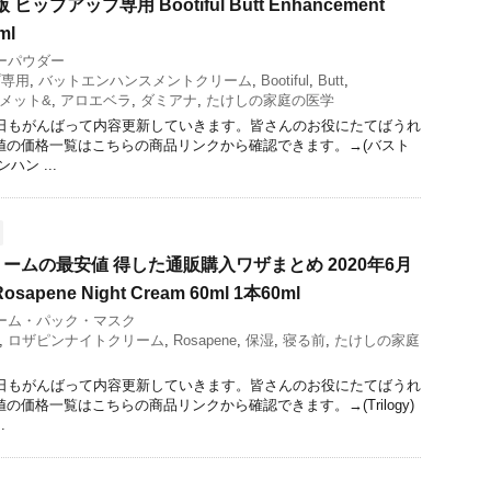
ヒップアップ専用 Bootiful Butt Enhancement
ml
ーパウダー
プ専用
,
バットエンハンスメントクリーム
,
Bootiful
,
Butt
,
メット&
,
アロエベラ
,
ダミアナ
,
たけしの家庭の医学
今日もがんばって内容更新していきます。皆さんのお役にたてばうれ
値の価格一覧はこちらの商品リンクから確認できます。→(バスト
ハン ...
ームの最安値 得した通販購入ワザまとめ 2020年6月
osapene Night Cream 60ml 1本60ml
ーム・パック・マスク
,
ロザピンナイトクリーム
,
Rosapene
,
保湿
,
寝る前
,
たけしの家庭
今日もがんばって内容更新していきます。皆さんのお役にたてばうれ
の価格一覧はこちらの商品リンクから確認できます。→(Trilogy)
.