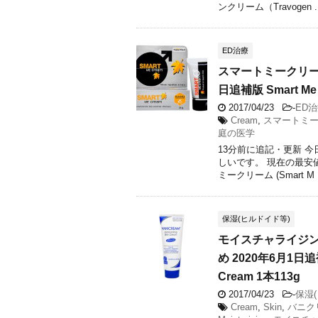
ンクリーム（Travogen ..
ED治療
スマートミークリー
日追補版 Smart Me 
2017/04/23
-
ED
Cream
,
スマートミ
庭の医学
13分前に追記・更新 
しいです。 現在の最安
ミークリーム (Smart M .
保湿(ヒルドイド等)
モイスチャライジン
め 2020年6月1日追補
Cream 1本113g
2017/04/23
-
保湿
Cream
,
Skin
,
バニク