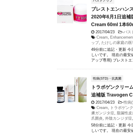
バストアップ
ブレストエンハンス
2020年6月1日追補版 
Cream 60ml 1本60
2017/04/23
-
バス
Cream
,
Enhancemen
ップ
,
たけしの家庭の医
49分前に追記・更新 
しいです。 現在の最安
アップ専用) ブレストエン
性病(STD)・抗真菌
トラボゲンクリーム
追補版 Travogen C
2017/04/23
-
性病(
Cream
,
トラボゲン
膚ガンジタ症
,
脂漏性皮
爪囲炎
,
外陰カンジダ症
58分前に追記・更新 
しいです。 現在の最安