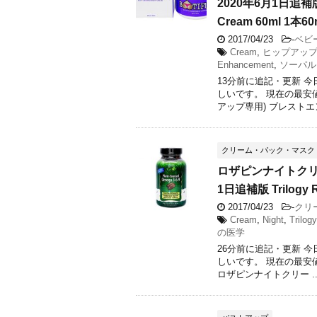
2020年6月1日追補版 
Cream 60ml 1本60
2017/04/23
-
ベビ
Cream
,
ヒップアッ
Enhancement
,
ソーパル
13分前に追記・更新 
しいです。 現在の最安
アップ専用) ブレストエン
クリーム・パック・マスク
ロザピンナイトクリ
1日追補版 Trilogy R
2017/04/23
-
クリ
Cream
,
Night
,
Trilogy
の医学
26分前に追記・更新 
しいです。 現在の最安値
ロザピンナイトクリー ..