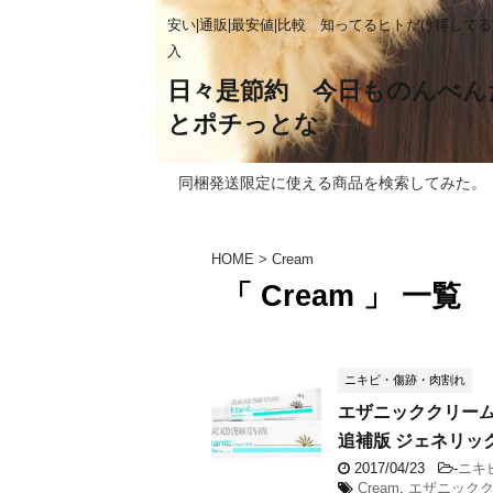
安い|通販|最安値|比較 知ってるヒトだけ得して
入
日々是節約 今日ものんべん
とポチっとな
同梱発送限定に使える商品を検索してみた。
HOME
>
Cream
「 Cream 」 一覧
ニキビ・傷跡・肉割れ
エザニッククリーム
追補版 ジェネリック ス
2017/04/23
-
ニキ
Cream
,
エザニック