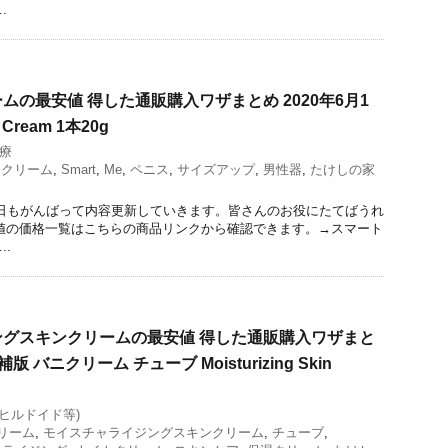
.
ムの最安値 得した通販購入ワザまとめ 2020年6月1
Cream 1本20g
治療
ークリーム
,
Smart
,
Me
,
ペニス
,
サイズアップ
,
男性器
,
たけしの家
今日もがんばって内容更新していきます。皆さんのお役にたてばうれ
値の価格一覧はこちらの商品リンクから確認できます。→スマート
..
グスキンクリームの最安値 得した通販購入ワザまと
版 バニクリーム チューブ Moisturizing Skin
(ヒルドイド等)
リーム
,
モイスチャライジングスキンクリーム
,
チューブ
,