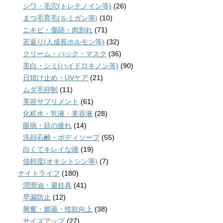
シワ・毛穴(トレチノイン等)
(26)
まつ毛育毛(ルミガン等)
(10)
ニキビ・傷跡・肉割れ
(71)
若返り(人成長ホルモン等)
(32)
クリーム・パック・マスク
(36)
美白・シミ(ハイドロキノン等)
(90)
日焼け止め・UVケア
(21)
ムダ毛抑制
(11)
美容サプリメント
(61)
化粧水・乳液・美容液
(28)
眼病・目の疲れ
(14)
洗顔石鹸・ボディソープ
(55)
白くてキレイな瞳
(19)
信頼度(オキシトシン等)
(7)
ナイトライフ
(180)
潤滑油・避妊具
(41)
早漏防止
(12)
興奮・媚薬・性欲向上
(38)
サイズアップ
(27)