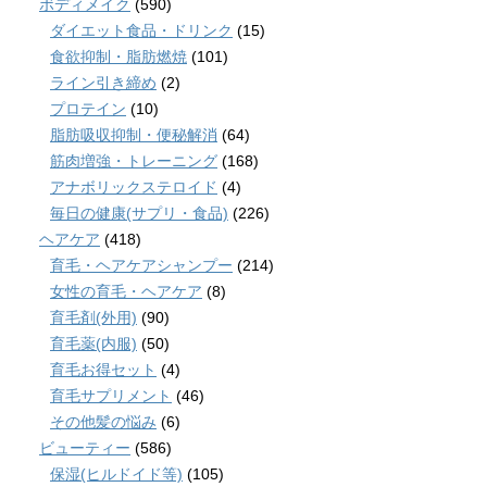
ボディメイク
(590)
ダイエット食品・ドリンク
(15)
食欲抑制・脂肪燃焼
(101)
ライン引き締め
(2)
プロテイン
(10)
脂肪吸収抑制・便秘解消
(64)
筋肉増強・トレーニング
(168)
アナボリックステロイド
(4)
毎日の健康(サプリ・食品)
(226)
ヘアケア
(418)
育毛・ヘアケアシャンプー
(214)
女性の育毛・ヘアケア
(8)
育毛剤(外用)
(90)
育毛薬(内服)
(50)
育毛お得セット
(4)
育毛サプリメント
(46)
その他髪の悩み
(6)
ビューティー
(586)
保湿(ヒルドイド等)
(105)