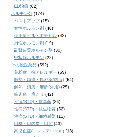
ED治療
(62)
ホルモン剤
(174)
バストアップ
(15)
女性ホルモン剤
(46)
低用量ピル・避妊ピル
(42)
男性ホルモン剤
(19)
副腎皮質ホルモン剤
(30)
甲状腺ホルモン
(22)
その他医薬品
(592)
花粉症・抗アレルギー
(59)
解熱・鎮痛・風邪薬(内服)
(54)
解熱・鎮痛・麻酔(外用)
(25)
筋肉痛・肩こり
(42)
性病(STD)・抗真菌
(34)
性病(STD)・抗生物質
(52)
性病(STD)・細菌感染
(11)
口臭・口内炎・口腔
(43)
高脂血症(コレステロール)
(13)