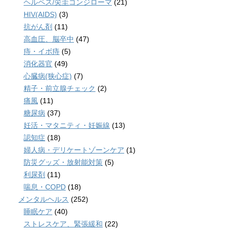
ヘルペス/尖圭コンジローマ
(21)
HIV(AIDS)
(3)
抗がん剤
(11)
高血圧、脳卒中
(47)
痔・イボ痔
(5)
消化器官
(49)
心臓病(狭心症)
(7)
精子・前立腺チェック
(2)
痛風
(11)
糖尿病
(37)
妊活・マタニティ・妊娠線
(13)
認知症
(18)
婦人病・デリケートゾーンケア
(1)
防災グッズ・放射能対策
(5)
利尿剤
(11)
喘息・COPD
(18)
メンタルヘルス
(252)
睡眠ケア
(40)
ストレスケア、緊張緩和
(22)