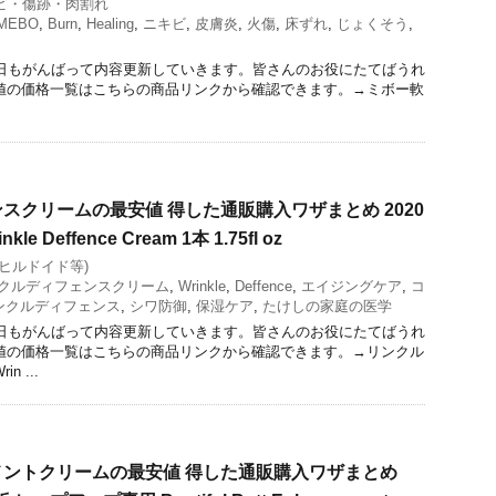
ビ・傷跡・肉割れ
MEBO
,
Burn
,
Healing
,
ニキビ
,
皮膚炎
,
火傷
,
床ずれ
,
じょくそう
,
今日もがんばって内容更新していきます。皆さんのお役にたてばうれ
値の価格一覧はこちらの商品リンクから確認できます。→ミボー軟
スクリームの最安値 得した通販購入ワザまとめ 2020
e Deffence Cream 1本 1.75fl oz
(ヒルドイド等)
クルディフェンスクリーム
,
Wrinkle
,
Deffence
,
エイジングケア
,
コ
ンクルディフェンス
,
シワ防御
,
保湿ケア
,
たけしの家庭の医学
今日もがんばって内容更新していきます。皆さんのお役にたてばうれ
値の価格一覧はこちらの商品リンクから確認できます。→リンクル
 ...
ントクリームの最安値 得した通販購入ワザまとめ