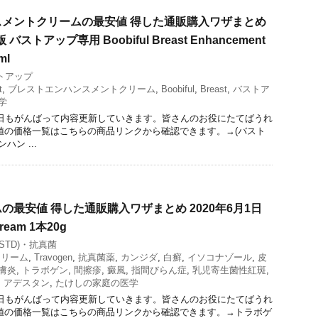
メントクリームの最安値 得した通販購入ワザまとめ
バストアップ専用 Boobiful Breast Enhancement
ml
トアップ
t
,
ブレストエンハンスメントクリーム
,
Boobiful
,
Breast
,
バストア
学
今日もがんばって内容更新していきます。皆さんのお役にたてばうれ
値の価格一覧はこちらの商品リンクから確認できます。→(バスト
ハン ...
の最安値 得した通販購入ワザまとめ 2020年6月1日
ream 1本20g
STD)・抗真菌
クリーム
,
Travogen
,
抗真菌薬
,
カンジダ
,
白癬
,
イソコナゾール
,
皮
膚炎
,
トラボゲン
,
間擦疹
,
癜風
,
指間びらん症
,
乳児寄生菌性紅斑
,
,
アデスタン
,
たけしの家庭の医学
今日もがんばって内容更新していきます。皆さんのお役にたてばうれ
値の価格一覧はこちらの商品リンクから確認できます。→トラボゲ