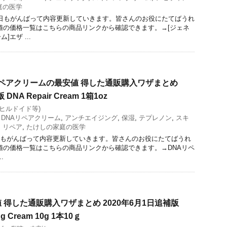
庭の医学
今日もがんばって内容更新していきます。皆さんのお役にたてばうれ
値の価格一覧はこちらの商品リンクから確認できます。→[ジェネ
エザ ...
リペアクリームの最安値 得した通販購入ワザまとめ
DNA Repair Cream 1箱1oz
(ヒルドイド等)
,
DNAリペアクリーム
,
アンチエイジング
,
保湿
,
テプレノン
,
スキ
,
リペア
,
たけしの家庭の医学
日もがんばって内容更新していきます。皆さんのお役にたてばうれ
値の価格一覧はこちらの商品リンクから確認できます。→DNAリペ
.
 得した通販購入ワザまとめ 2020年6月1日追補版
ng Cream 10g 1本10ｇ