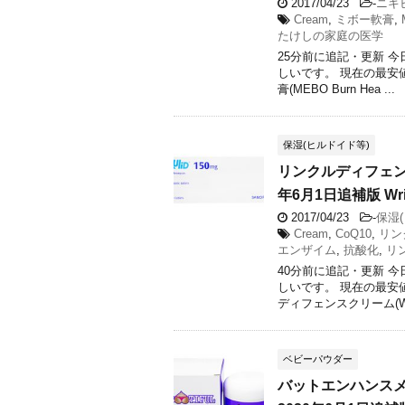
2017/04/23
-
ニキ
Cream
,
ミボー軟膏
,
たけしの家庭の医学
25分前に追記・更新 
しいです。 現在の最安
膏(MEBO Burn Hea ...
保湿(ヒルドイド等)
リンクルディフェン
年6月1日追補版 Wrinkl
2017/04/23
-
保湿
Cream
,
CoQ10
,
リン
エンザイム
,
抗酸化
,
リ
40分前に追記・更新 
しいです。 現在の最安
ディフェンスクリーム(Wrin
ベビーパウダー
バットエンハンスメ