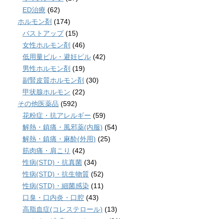
ED治療
(62)
ホルモン剤
(174)
バストアップ
(15)
女性ホルモン剤
(46)
低用量ピル・避妊ピル
(42)
男性ホルモン剤
(19)
副腎皮質ホルモン剤
(30)
甲状腺ホルモン
(22)
その他医薬品
(592)
花粉症・抗アレルギー
(59)
解熱・鎮痛・風邪薬(内服)
(54)
解熱・鎮痛・麻酔(外用)
(25)
筋肉痛・肩こり
(42)
性病(STD)・抗真菌
(34)
性病(STD)・抗生物質
(52)
性病(STD)・細菌感染
(11)
口臭・口内炎・口腔
(43)
高脂血症(コレステロール)
(13)