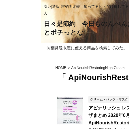
安い|通販|最安値|比較 知ってるヒトだけ得して
入
日々是節約 今日ものんべん
とポチっとな
同梱発送限定に使える商品を検索してみた。
HOME
>
ApiNourishRestoringNightCream
「 ApiNourishRes
クリーム・パック・マスク
アピナリッシュ レ
ザまとめ 2020年
ApiNourishResto