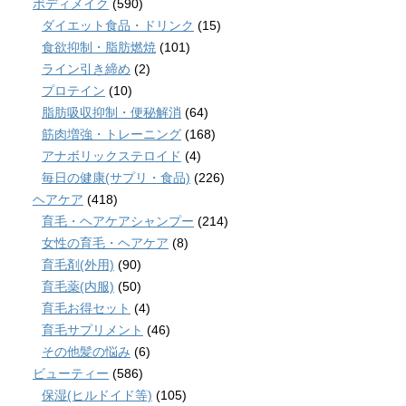
ボディメイク
(590)
ダイエット食品・ドリンク
(15)
食欲抑制・脂肪燃焼
(101)
ライン引き締め
(2)
プロテイン
(10)
脂肪吸収抑制・便秘解消
(64)
筋肉増強・トレーニング
(168)
アナボリックステロイド
(4)
毎日の健康(サプリ・食品)
(226)
ヘアケア
(418)
育毛・ヘアケアシャンプー
(214)
女性の育毛・ヘアケア
(8)
育毛剤(外用)
(90)
育毛薬(内服)
(50)
育毛お得セット
(4)
育毛サプリメント
(46)
その他髪の悩み
(6)
ビューティー
(586)
保湿(ヒルドイド等)
(105)