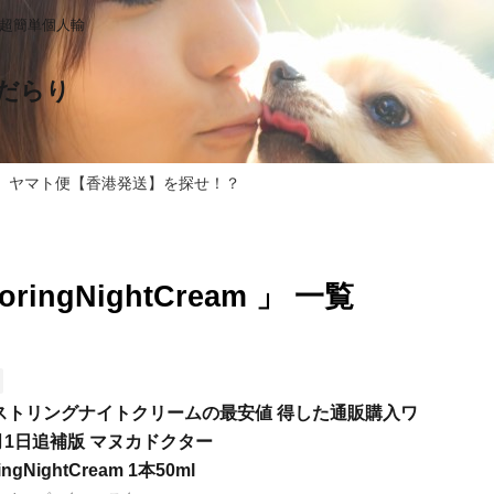
る超簡単個人輸
だらり
 ヤマト便【香港発送】を探せ！？
toringNightCream 」 一覧
ストリングナイトクリームの最安値 得した通販購入ワ
6月1日追補版 マヌカドクター
ringNightCream 1本50ml