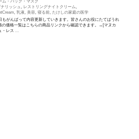
ーム・パック・マスク
ピナリッシュ
,
レストリングナイトクリーム
,
ghtCream
,
乳液
,
美容
,
寝る前
,
たけしの家庭の医学
今日もがんばって内容更新していきます。皆さんのお役にたてばうれ
値の価格一覧はこちらの商品リンクから確認できます。→[マヌカ
レス ...