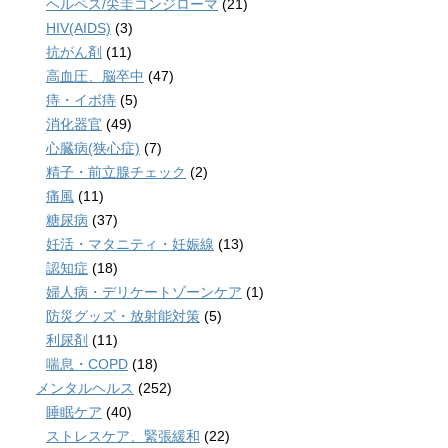
ヘルペス/尖圭コンジローマ
(21)
HIV(AIDS)
(3)
抗がん剤
(11)
高血圧、脳卒中
(47)
痔・イボ痔
(5)
消化器官
(49)
心臓病(狭心症)
(7)
精子・前立腺チェック
(2)
痛風
(11)
糖尿病
(37)
妊活・マタニティ・妊娠線
(13)
認知症
(18)
婦人病・デリケートゾーンケア
(1)
防災グッズ・放射能対策
(5)
利尿剤
(11)
喘息・COPD
(18)
メンタルヘルス
(252)
睡眠ケア
(40)
ストレスケア、緊張緩和
(22)