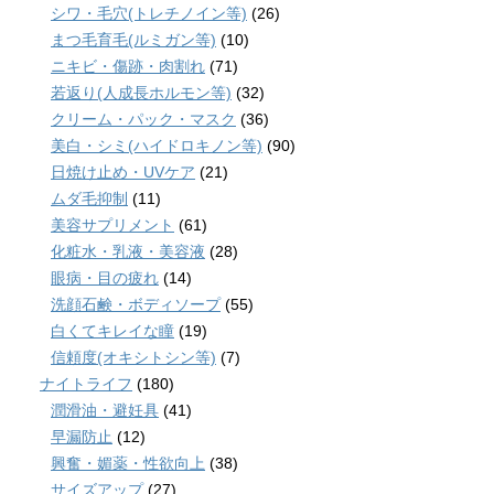
シワ・毛穴(トレチノイン等)
(26)
まつ毛育毛(ルミガン等)
(10)
ニキビ・傷跡・肉割れ
(71)
若返り(人成長ホルモン等)
(32)
クリーム・パック・マスク
(36)
美白・シミ(ハイドロキノン等)
(90)
日焼け止め・UVケア
(21)
ムダ毛抑制
(11)
美容サプリメント
(61)
化粧水・乳液・美容液
(28)
眼病・目の疲れ
(14)
洗顔石鹸・ボディソープ
(55)
白くてキレイな瞳
(19)
信頼度(オキシトシン等)
(7)
ナイトライフ
(180)
潤滑油・避妊具
(41)
早漏防止
(12)
興奮・媚薬・性欲向上
(38)
サイズアップ
(27)