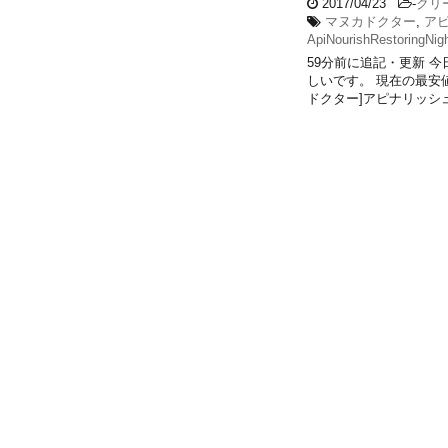
2017/04/23
-
クリ
マヌカドクター
,
ア
ApiNourishRestoringNi
59分前に追記・更新 
しいです。 現在の最安
ドクター]アピナリッシュ・