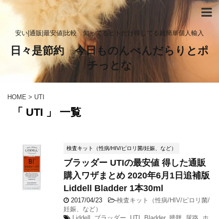
安い|通販|最安値|比較 知ってるヒトだけ得してる超簡単個人輸入
日々是節約 今日ものんべんだらりとポ
チっとな
HOME
>
UTI
「 UTI 」 一覧
検査キット（性病/HIV/ピロリ菌/妊娠、など）
ブラッダー UTIの最安値 得した通販
購入ワザまとめ 2020年6月1日追補版
Liddell Bladder 1本30ml
2017/04/23
-
検査キット（性病/HIV/ピロリ菌/
妊娠、など）
Liddell
,
ブラッダー
,
UTI
,
Bladder
,
膀胱
,
尿路
,
ホ