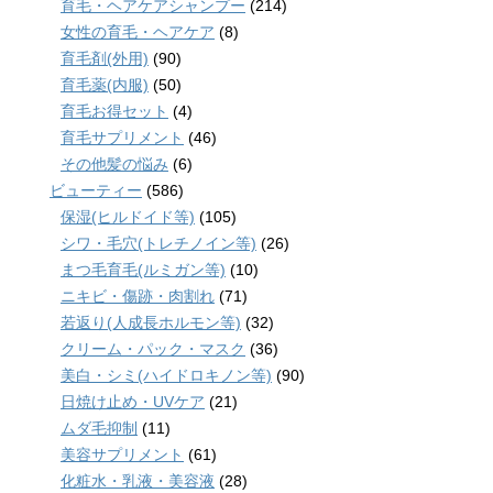
育毛・ヘアケアシャンプー
(214)
女性の育毛・ヘアケア
(8)
育毛剤(外用)
(90)
育毛薬(内服)
(50)
育毛お得セット
(4)
育毛サプリメント
(46)
その他髪の悩み
(6)
ビューティー
(586)
保湿(ヒルドイド等)
(105)
シワ・毛穴(トレチノイン等)
(26)
まつ毛育毛(ルミガン等)
(10)
ニキビ・傷跡・肉割れ
(71)
若返り(人成長ホルモン等)
(32)
クリーム・パック・マスク
(36)
美白・シミ(ハイドロキノン等)
(90)
日焼け止め・UVケア
(21)
ムダ毛抑制
(11)
美容サプリメント
(61)
化粧水・乳液・美容液
(28)