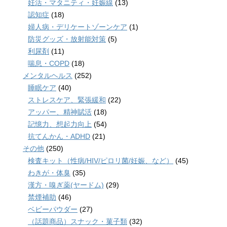
妊活・マタニティ・妊娠線
(13)
認知症
(18)
婦人病・デリケートゾーンケア
(1)
防災グッズ・放射能対策
(5)
利尿剤
(11)
喘息・COPD
(18)
メンタルヘルス
(252)
睡眠ケア
(40)
ストレスケア、緊張緩和
(22)
アッパー、精神賦活
(18)
記憶力、想起力向上
(54)
抗てんかん・ADHD
(21)
その他
(250)
検査キット（性病/HIV/ピロリ菌/妊娠、など）
(45)
わきが・体臭
(35)
漢方・嗅ぎ薬(ヤードム)
(29)
禁煙補助
(46)
ベビーパウダー
(27)
（話題商品）スナック・菓子類
(32)