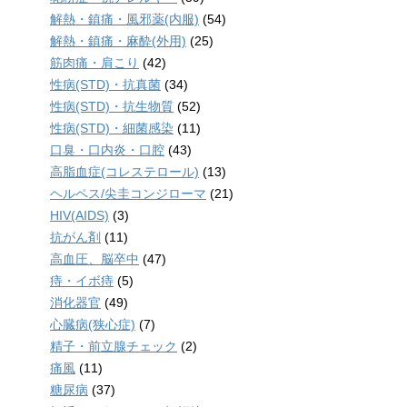
解熱・鎮痛・風邪薬(内服)
(54)
解熱・鎮痛・麻酔(外用)
(25)
筋肉痛・肩こり
(42)
性病(STD)・抗真菌
(34)
性病(STD)・抗生物質
(52)
性病(STD)・細菌感染
(11)
口臭・口内炎・口腔
(43)
高脂血症(コレステロール)
(13)
ヘルペス/尖圭コンジローマ
(21)
HIV(AIDS)
(3)
抗がん剤
(11)
高血圧、脳卒中
(47)
痔・イボ痔
(5)
消化器官
(49)
心臓病(狭心症)
(7)
精子・前立腺チェック
(2)
痛風
(11)
糖尿病
(37)