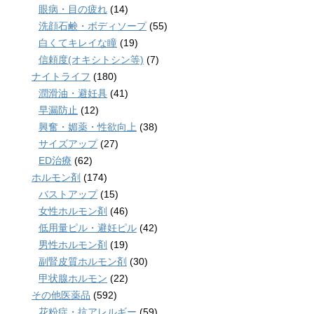
眼病・目の疲れ
(14)
洗顔石鹸・ボディソープ
(55)
白くてキレイな瞳
(19)
信頼度(オキシトシン等)
(7)
ナイトライフ
(180)
潤滑油・避妊具
(41)
早漏防止
(12)
興奮・媚薬・性欲向上
(38)
サイズアップ
(27)
ED治療
(62)
ホルモン剤
(174)
バストアップ
(15)
女性ホルモン剤
(46)
低用量ピル・避妊ピル
(42)
男性ホルモン剤
(19)
副腎皮質ホルモン剤
(30)
甲状腺ホルモン
(22)
その他医薬品
(592)
花粉症・抗アレルギー
(59)