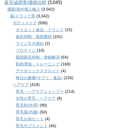
最安値調査|価格比較
(3,045)
通販|海外個人輸入
(3,042)
薬|ドラッグ系
(3,042)
ボディメイク
(590)
ダイエット食品・ドリンク
(15)
食欲抑制・脂肪燃焼
(101)
ライン引き締め
(2)
プロテイン
(10)
脂肪吸収抑制・便秘解消
(64)
筋肉増強・トレーニング
(168)
アナボリックステロイド
(4)
毎日の健康(サプリ・食品)
(226)
ヘアケア
(418)
育毛・ヘアケアシャンプー
(214)
女性の育毛・ヘアケア
(8)
育毛剤(外用)
(90)
育毛薬(内服)
(50)
育毛お得セット
(4)
育毛サプリメント
(46)