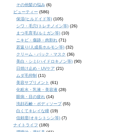
その他髪の悩み
(6)
ビューティー
(586)
保湿(ヒルドイド等)
(105)
シワ・毛穴(トレチノイン等)
(26)
まつ毛育毛(ルミガン等)
(10)
ニキビ・傷跡・肉割れ
(71)
若返り(人成長ホルモン等)
(32)
クリーム・パック・マスク
(36)
美白・シミ(ハイドロキノン等)
(90)
日焼け止め・UVケア
(21)
ムダ毛抑制
(11)
美容サプリメント
(61)
化粧水・乳液・美容液
(28)
眼病・目の疲れ
(14)
洗顔石鹸・ボディソープ
(55)
白くてキレイな瞳
(19)
信頼度(オキシトシン等)
(7)
ナイトライフ
(180)