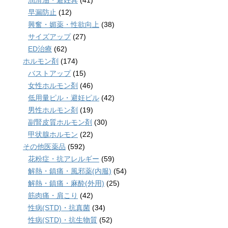
潤滑油・避妊具
(41)
早漏防止
(12)
興奮・媚薬・性欲向上
(38)
サイズアップ
(27)
ED治療
(62)
ホルモン剤
(174)
バストアップ
(15)
女性ホルモン剤
(46)
低用量ピル・避妊ピル
(42)
男性ホルモン剤
(19)
副腎皮質ホルモン剤
(30)
甲状腺ホルモン
(22)
その他医薬品
(592)
花粉症・抗アレルギー
(59)
解熱・鎮痛・風邪薬(内服)
(54)
解熱・鎮痛・麻酔(外用)
(25)
筋肉痛・肩こり
(42)
性病(STD)・抗真菌
(34)
性病(STD)・抗生物質
(52)