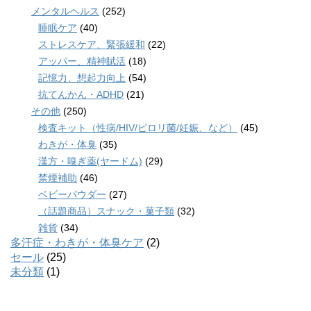
メンタルヘルス
(252)
睡眠ケア
(40)
ストレスケア、緊張緩和
(22)
アッパー、精神賦活
(18)
記憶力、想起力向上
(54)
抗てんかん・ADHD
(21)
その他
(250)
検査キット（性病/HIV/ピロリ菌/妊娠、など）
(45)
わきが・体臭
(35)
漢方・嗅ぎ薬(ヤードム)
(29)
禁煙補助
(46)
ベビーパウダー
(27)
（話題商品）スナック・菓子類
(32)
雑貨
(34)
多汗症・わきが・体臭ケア
(2)
セール
(25)
未分類
(1)