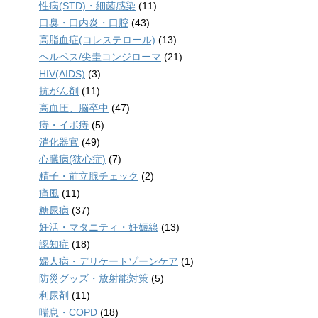
性病(STD)・細菌感染
(11)
口臭・口内炎・口腔
(43)
高脂血症(コレステロール)
(13)
ヘルペス/尖圭コンジローマ
(21)
HIV(AIDS)
(3)
抗がん剤
(11)
高血圧、脳卒中
(47)
痔・イボ痔
(5)
消化器官
(49)
心臓病(狭心症)
(7)
精子・前立腺チェック
(2)
痛風
(11)
糖尿病
(37)
妊活・マタニティ・妊娠線
(13)
認知症
(18)
婦人病・デリケートゾーンケア
(1)
防災グッズ・放射能対策
(5)
利尿剤
(11)
喘息・COPD
(18)