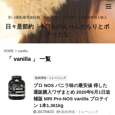
安い|通販|最安値|比較 知ってるヒトだけ得してる超簡単個人輸入
日々是節約 今日ものんべんだらりとポ
チっとな
HOME
>
vanilla
「 vanilla 」 一覧
筋肉増強・トレーニング
プロ NOS バニラ味の最安値 得した
通販購入ワザまとめ 2020年6月1日追
補版 MRI Pro-NOS vanilla プロテイ
ン 1本1.361kg
2017/04/23
-
筋肉増強・トレーニング