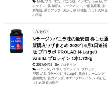
MRI
,
プロ
,
NOS
,
バニラ味
,
Pro-NOS
,
vanilla
,
プ
ロテイン
,
筋肉増強
,
ワークアウト
,
一酸化窒素
,
脂
肪燃焼
,
筋力アップ
,
361kg
,
筋肉増量
,
たけしの家庭
の医学
プロテイン
Nラージ3 バニラ味の最安値 得した通
販購入ワザまとめ 2020年6月1日追補
版 プロラボ PROLAB N-Large3
vanilla プロテイン 1本1.72kg
2017/04/23
-
プロテイン
バニラ味
,
vanilla
,
プロテイン
,
プロラボ
,
PROLAB
,
Nラージ3
,
N-Large3
,
筋肉トレーニング
,
脂肪燃焼
,
筋力アップ
,
ホエイプロテイン
,
72kg
,
た
けしの家庭の医学